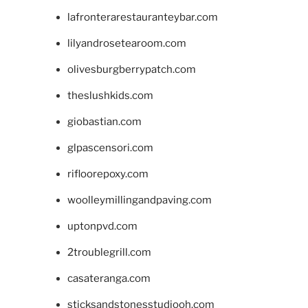
lafronterarestauranteybar.com
lilyandrosetearoom.com
olivesburgberrypatch.com
theslushkids.com
giobastian.com
glpascensori.com
rifloorepoxy.com
woolleymillingandpaving.com
uptonpvd.com
2troublegrill.com
casateranga.com
sticksandstonesstudiooh.com