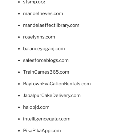
stsmp.org
manoelneves.com
mandelaeffectlibrary.com
roselynns.com
balanceyoganj.com
salesforceblogs.com
TrainGames365.com
BaytownEvaCationRentals.com
JabalpurCakeDelivery.com
halobjd.com
intelligenceqatar.com
PikaPikaApp.com