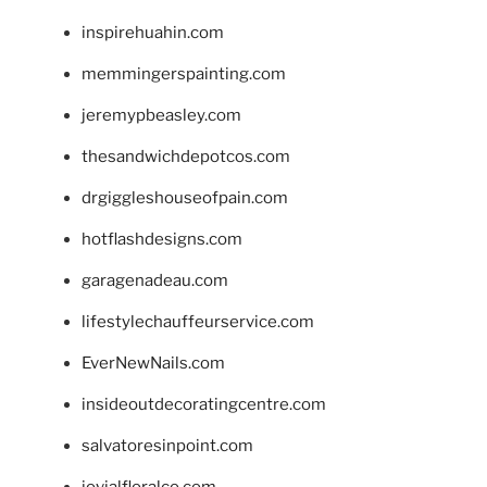
inspirehuahin.com
memmingerspainting.com
jeremypbeasley.com
thesandwichdepotcos.com
drgiggleshouseofpain.com
hotflashdesigns.com
garagenadeau.com
lifestylechauffeurservice.com
EverNewNails.com
insideoutdecoratingcentre.com
salvatoresinpoint.com
jovialfloralco.com