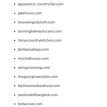
aguadulce-countryfair.com
jakehovis.com
bosswingsduluth.com
birminghamautocare.com
tonyscountrykitchen.com
jbellasnailspa.com
mychaihouse.com
alvisgrooming.com
thegeorginaestate.com
blythewoodseafood.com
paolosdelibangkok.com
bobacove.com