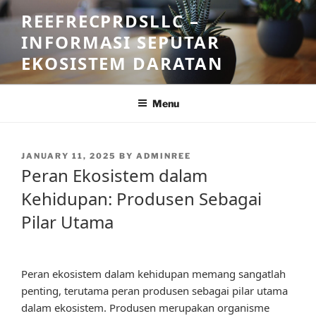
Skip
REEFRECPRDSLLC –
to
INFORMASI SEPUTAR
content
EKOSISTEM DARATAN
Menu
POSTED
JANUARY 11, 2025
BY
ADMINREE
ON
Peran Ekosistem dalam
Kehidupan: Produsen Sebagai
Pilar Utama
Peran ekosistem dalam kehidupan memang sangatlah
penting, terutama peran produsen sebagai pilar utama
dalam ekosistem. Produsen merupakan organisme