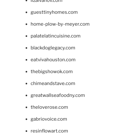
lizaivanov.com
guesttinyhomes.com
home-plow-by-meyer.com
palatelatincuisine.com
blackdoglegacy.com
eatvivahouston.com
thebigshowok.com
chimeandstave.com
greatwallseafoodny.com
theloverose.com
gabriovoice.com
resinflowart.com