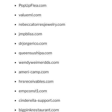
PopUpFlea.com
valueml.com
rebeccatorresjewelry.com
jmpbliss.com
drjorgerico.com
queensushipa.com
wendyweimerdds.com
ameri-camp.com
hrsreceivables.com
empconst1.com
cinderella-support.com
bigpinkrestaurant.com