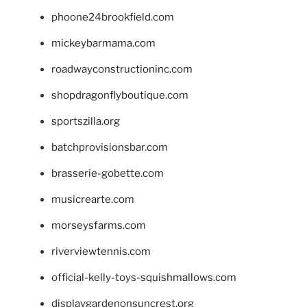
phoone24brookfield.com
mickeybarmama.com
roadwayconstructioninc.com
shopdragonflyboutique.com
sportszilla.org
batchprovisionsbar.com
brasserie-gobette.com
musicrearte.com
morseysfarms.com
riverviewtennis.com
official-kelly-toys-squishmallows.com
displaygardenonsuncrest.org