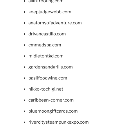
allin1roofing.com
keepjudgewebb.com
anatomyofadventure.com
drivancastillo.com
cmmedspa.com
midletontkd.com
gardensandgrills.com
basilfoodwine.com
nikko-tochigi.net
caribbean-corner.com
bluemoongiftcards.com
rivercitysteampunkexpo.com