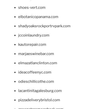
shoes-vert.com
elbotanicopanama.com
shadyoaksrockportrvpark.com
jccoinlaundry.com
kautorepair.com
marjaeswinebar.com
elmazatlanclinton.com
ideacoffeenyc.com
odieschillicothe.com
lacantinitagalesburg.com
pizzadeliverybristol.com