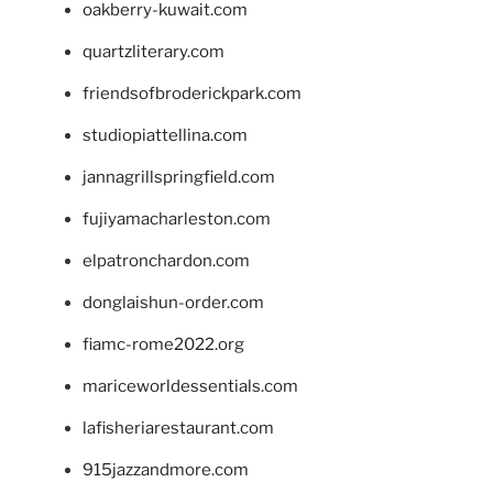
oakberry-kuwait.com
quartzliterary.com
friendsofbroderickpark.com
studiopiattellina.com
jannagrillspringfield.com
fujiyamacharleston.com
elpatronchardon.com
donglaishun-order.com
fiamc-rome2022.org
mariceworldessentials.com
lafisheriarestaurant.com
915jazzandmore.com