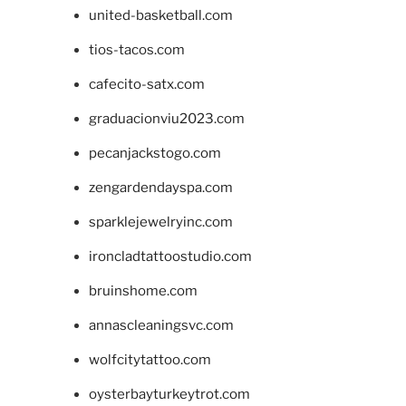
united-basketball.com
tios-tacos.com
cafecito-satx.com
graduacionviu2023.com
pecanjackstogo.com
zengardendayspa.com
sparklejewelryinc.com
ironcladtattoostudio.com
bruinshome.com
annascleaningsvc.com
wolfcitytattoo.com
oysterbayturkeytrot.com