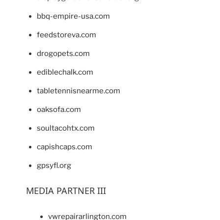
bbq-empire-usa.com
feedstoreva.com
drogopets.com
ediblechalk.com
tabletennisnearme.com
oaksofa.com
soultacohtx.com
capishcaps.com
gpsyfl.org
MEDIA PARTNER III
vwrepairarlington.com