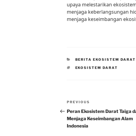
upaya melestarikan ekosistem
menjaga keberlangsungan hi
menjaga keseimbangan ekosis
CATEGORIES
BERITA EKOSISTEM DARAT
TAGS
EKOSISTEM DARAT
Post
Previous
PREVIOUS
navigation
Post
Peran Ekosistem Darat Taiga 
Menjaga Keseimbangan Alam
Indonesia