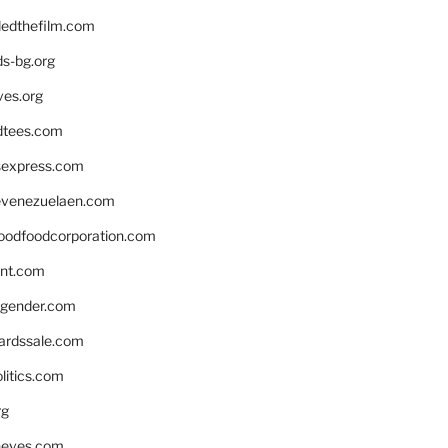
edthefilm.com
ds-bg.org
ves.org
tees.com
rsexpress.com
venezuelaen.com
oodfoodcorporation.com
nnt.com
gender.com
ardssale.com
litics.com
rg
neves.com