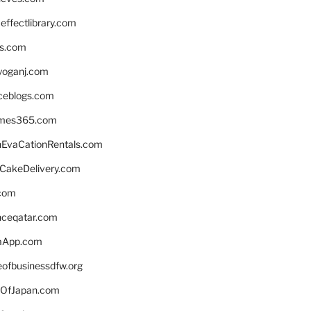
ffectlibrary.com
ns.com
yoganj.com
rceblogs.com
ames365.com
EvaCationRentals.com
rCakeDelivery.com
.com
enceqatar.com
aApp.com
eofbusinessdfw.org
OfJapan.com