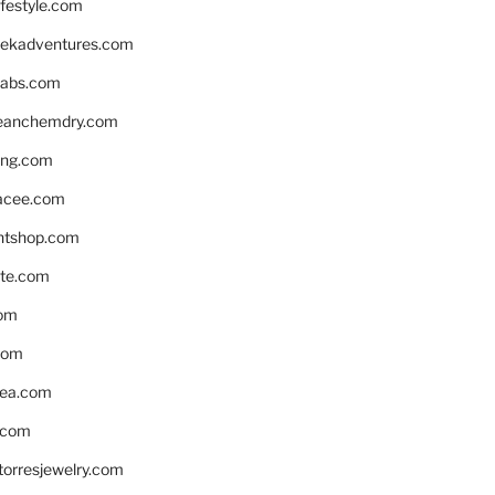
ifestyle.com
eekadventures.com
labs.com
leanchemdry.com
ing.com
acee.com
ntshop.com
te.com
om
com
ea.com
.com
torresjewelry.com