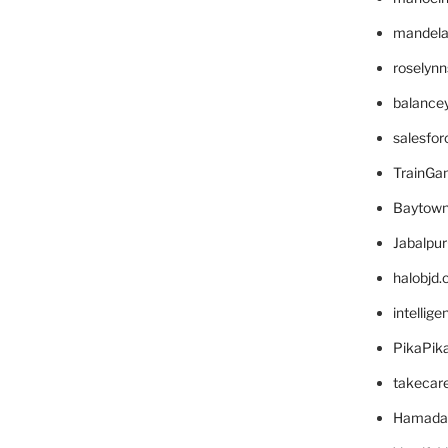
mandelae
roselyn
balance
salesfo
TrainG
Baytown
Jabalpu
halobjd
intellig
PikaPik
takecar
Hamada