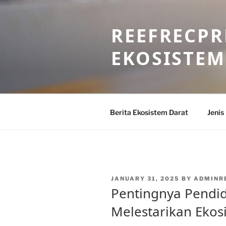
Skip
to
REEFRECPR
content
EKOSISTEM
Berita Ekosistem Darat
Jenis
POSTED
JANUARY 31, 2025
BY
ADMINR
ON
Pentingnya Pendi
Melestarikan Ekos