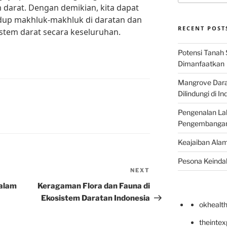
 darat. Dengan demikian, kita dapat
dup makhluk-makhluk di daratan dan
RECENT POST
tem darat secara keseluruhan.
Potensi Tanah 
Dimanfaatkan
Mangrove Darat
Dilindungi di I
Pengenalan La
Pengembangan 
Keajaiban Alam
Pesona Keindah
NEXT
Next
Post
dalam
Keragaman Flora dan Fauna di
Ekosistem Daratan Indonesia
okhealt
theinte