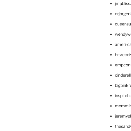
jmpblis
drjorger
queensu
wendyw
ameri-
hrsrece
empcon
cinderel
bigpinkr
inspireh
memming
jeremyp
thesand