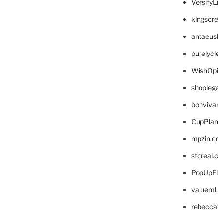
VersifyL
kingscr
antaeus
purelyc
WishOp
shopleg
bonviva
CupPlan
mpzin.c
stcreal.
PopUpFl
valueml
rebecca