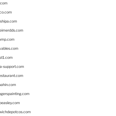
s.com
ico.com
shipa.com
eimerdds.com
camp.com
ivables.com
st1.com
la-support.com
estaurant.com
uahin.com
erspainting.com
beasley.com
wichdepotcos.com