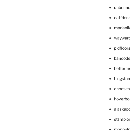
unbound
catfrien
marianli
wayward
pidfloo
bancode
betterm
hingsto
choosea
hoverbo
alaskapo
stsmp.o
manoel