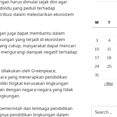
ngan harus dimulai sejak dini agar
ividu yang peduli terhadap
ribusi dalam melestarikan ekosistem
M
T
ungan juga dapat membantu dalam
ungan yang terjadi di ekosistem
3
4
ang cukup, masyarakat dapat mencari
10
11
uk mengurangi dampak negatif terhadap
17
18
24
25
 dilakukan oleh Greenpeace,
31
ara yang menerapkan pendidikan
iliki tingkat kerusakan lingkungan
« Mar
kan dengan negara-negara yang tidak
ingkungan.
i pemerintah dan lembaga pendidikan
Search
gnya pendidikan lingkungan dalam
for: