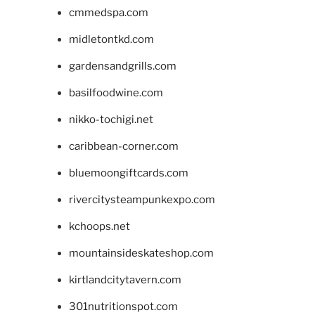
cmmedspa.com
midletontkd.com
gardensandgrills.com
basilfoodwine.com
nikko-tochigi.net
caribbean-corner.com
bluemoongiftcards.com
rivercitysteampunkexpo.com
kchoops.net
mountainsideskateshop.com
kirtlandcitytavern.com
301nutritionspot.com