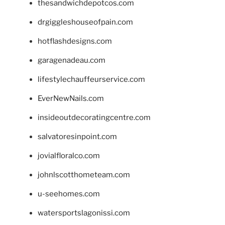
thesandwichdepotcos.com
drgiggleshouseofpain.com
hotflashdesigns.com
garagenadeau.com
lifestylechauffeurservice.com
EverNewNails.com
insideoutdecoratingcentre.com
salvatoresinpoint.com
jovialfloralco.com
johnlscotthometeam.com
u-seehomes.com
watersportslagonissi.com