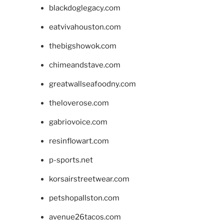
blackdoglegacy.com
eatvivahouston.com
thebigshowok.com
chimeandstave.com
greatwallseafoodny.com
theloverose.com
gabriovoice.com
resinflowart.com
p-sports.net
korsairstreetwear.com
petshopallston.com
avenue26tacos.com