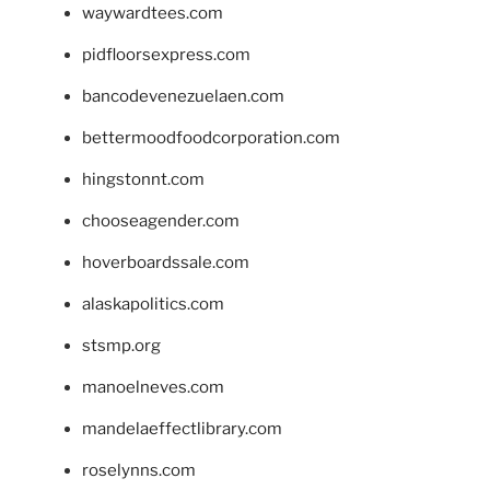
waywardtees.com
pidfloorsexpress.com
bancodevenezuelaen.com
bettermoodfoodcorporation.com
hingstonnt.com
chooseagender.com
hoverboardssale.com
alaskapolitics.com
stsmp.org
manoelneves.com
mandelaeffectlibrary.com
roselynns.com