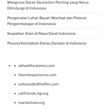
Mangrove Darat: Ekosistem Penting yang Harus
Dilindungi di Indonesia
Pengenalan Lahan Basah: Manfaat dan Potensi
Pengembangan di Indonesia
Keajaiban Alam di Rawa Darat Indonesia
Pesona Keindahan Danau Daratan di Indonesia
okhealthcareers.com
theintexperience.com
unboundedthefilm.com
catfriends-bg.org
marianlives.org