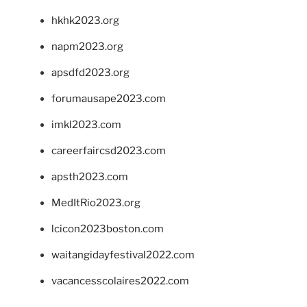
hkhk2023.org
napm2023.org
apsdfd2023.org
forumausape2023.com
imkl2023.com
careerfaircsd2023.com
apsth2023.com
MedItRio2023.org
lcicon2023boston.com
waitangidayfestival2022.com
vacancesscolaires2022.com