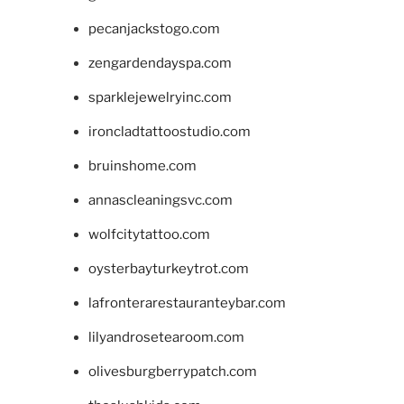
pecanjackstogo.com
zengardendayspa.com
sparklejewelryinc.com
ironcladtattoostudio.com
bruinshome.com
annascleaningsvc.com
wolfcitytattoo.com
oysterbayturkeytrot.com
lafronterarestauranteybar.com
lilyandrosetearoom.com
olivesburgberrypatch.com