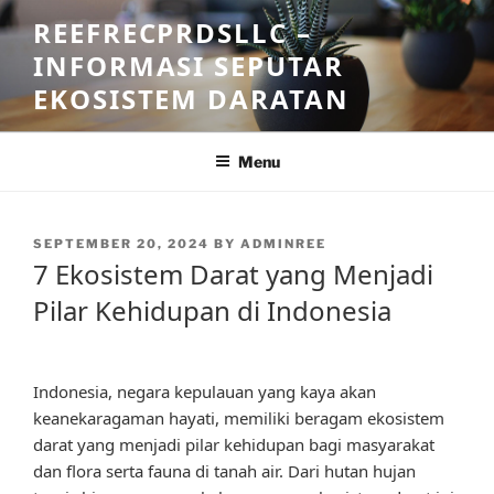
Skip
REEFRECPRDSLLC –
to
INFORMASI SEPUTAR
content
EKOSISTEM DARATAN
Menu
POSTED
SEPTEMBER 20, 2024
BY
ADMINREE
ON
7 Ekosistem Darat yang Menjadi
Pilar Kehidupan di Indonesia
Indonesia, negara kepulauan yang kaya akan
keanekaragaman hayati, memiliki beragam ekosistem
darat yang menjadi pilar kehidupan bagi masyarakat
dan flora serta fauna di tanah air. Dari hutan hujan