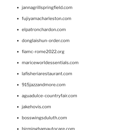
jannagrillspringfield.com
fujiyamacharleston.com
elpatronchardon.com
donglaishun-order.com
fiamc-rome2022.org
mariceworldessentials.com
lafisheriarestaurant.com
915jazzandmore.com
aguadulce-countryfair.com
jakehovis.com
bosswingsduluth.com
birminghamautocare.com