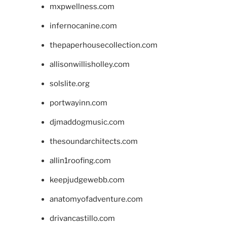
mxpwellness.com
infernocanine.com
thepaperhousecollection.com
allisonwillisholley.com
solslite.org
portwayinn.com
djmaddogmusic.com
thesoundarchitects.com
allin1roofing.com
keepjudgewebb.com
anatomyofadventure.com
drivancastillo.com