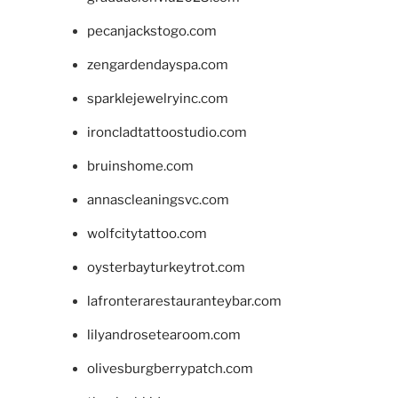
pecanjackstogo.com
zengardendayspa.com
sparklejewelryinc.com
ironcladtattoostudio.com
bruinshome.com
annascleaningsvc.com
wolfcitytattoo.com
oysterbayturkeytrot.com
lafronterarestauranteybar.com
lilyandrosetearoom.com
olivesburgberrypatch.com