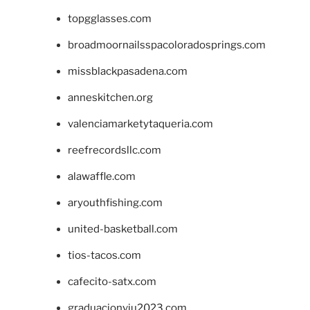
topgglasses.com
broadmoornailsspacoloradosprings.com
missblackpasadena.com
anneskitchen.org
valenciamarketytaqueria.com
reefrecordsllc.com
alawaffle.com
aryouthfishing.com
united-basketball.com
tios-tacos.com
cafecito-satx.com
graduacionviu2023.com