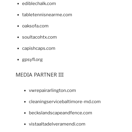
ediblechalk.com
tabletennisnearme.com
oaksofa.com
soultacohtx.com
capishcaps.com
gpsyfl.org
MEDIA PARTNER III
vwrepairarlington.com
cleaningservicebaltimore-md.com
beckslandscapeandfence.com
vistaaltadelveramendi.com