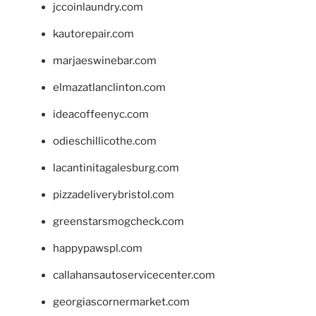
jccoinlaundry.com
kautorepair.com
marjaeswinebar.com
elmazatlanclinton.com
ideacoffeenyc.com
odieschillicothe.com
lacantinitagalesburg.com
pizzadeliverybristol.com
greenstarsmogcheck.com
happypawspl.com
callahansautoservicecenter.com
georgiascornermarket.com