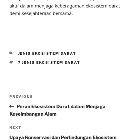
aktif dalam menjaga keberagaman ekosistem darat
demi kesejahteraan bersama.
CATEGORIES
JENIS EKOSISTEM DARAT
TAGS
7 JENIS EKOSISTEM DARAT
Post
Previous
PREVIOUS
navigation
Post
Peran Ekosistem Darat dalam Menjaga
Keseimbangan Alam
Next
NEXT
Post
Upaya Konservasi dan Perlindungan Ekosistem