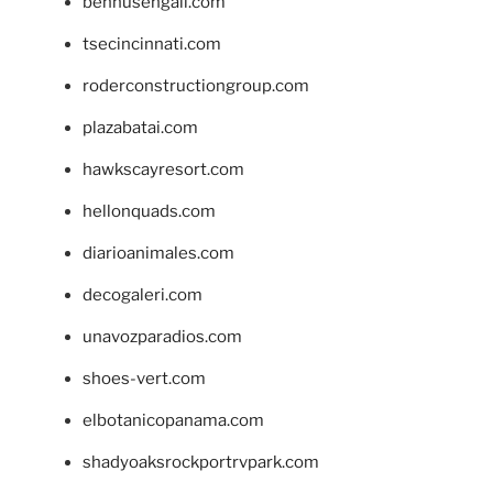
bennusehgall.com
tsecincinnati.com
roderconstructiongroup.com
plazabatai.com
hawkscayresort.com
hellonquads.com
diarioanimales.com
decogaleri.com
unavozparadios.com
shoes-vert.com
elbotanicopanama.com
shadyoaksrockportrvpark.com