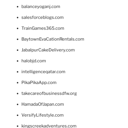
balanceyoganj.com
salesforceblogs.com
TrainGames365.com
BaytownEvaCationRentals.com
JabalpurCakeDelivery.com
halobjd.com
intelligenceqatar.com
PikaPikaApp.com
takecareofbusinessdfw.org
HamadaOfJapan.com
VersifyLifestyle.com
kingscreekadventures.com