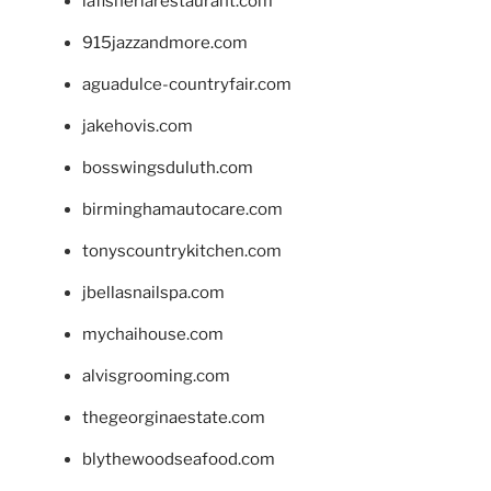
lafisheriarestaurant.com
915jazzandmore.com
aguadulce-countryfair.com
jakehovis.com
bosswingsduluth.com
birminghamautocare.com
tonyscountrykitchen.com
jbellasnailspa.com
mychaihouse.com
alvisgrooming.com
thegeorginaestate.com
blythewoodseafood.com