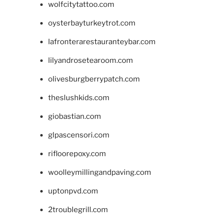
wolfcitytattoo.com
oysterbayturkeytrot.com
lafronterarestauranteybar.com
lilyandrosetearoom.com
olivesburgberrypatch.com
theslushkids.com
giobastian.com
glpascensori.com
rifloorepoxy.com
woolleymillingandpaving.com
uptonpvd.com
2troublegrill.com