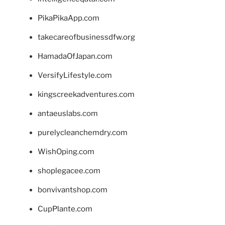
PikaPikaApp.com
takecareofbusinessdfw.org
HamadaOfJapan.com
VersifyLifestyle.com
kingscreekadventures.com
antaeuslabs.com
purelycleanchemdry.com
WishOping.com
shoplegacee.com
bonvivantshop.com
CupPlante.com