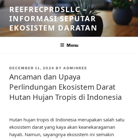
Skip
REEFRECPRDSLLC –
to
INFORMASI SEPUTAR
content
EKOSISTEM DARATAN
Menu
POSTED
DECEMBER 11, 2024
BY
ADMINREE
ON
Ancaman dan Upaya
Perlindungan Ekosistem Darat
Hutan Hujan Tropis di Indonesia
Hutan hujan tropis di Indonesia merupakan salah satu
ekosistem darat yang kaya akan keanekaragaman
hayati. Namun, sayangnya ekosistem ini semakin