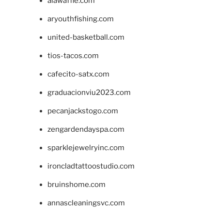
alawaffle.com
aryouthfishing.com
united-basketball.com
tios-tacos.com
cafecito-satx.com
graduacionviu2023.com
pecanjackstogo.com
zengardendayspa.com
sparklejewelryinc.com
ironcladtattoostudio.com
bruinshome.com
annascleaningsvc.com