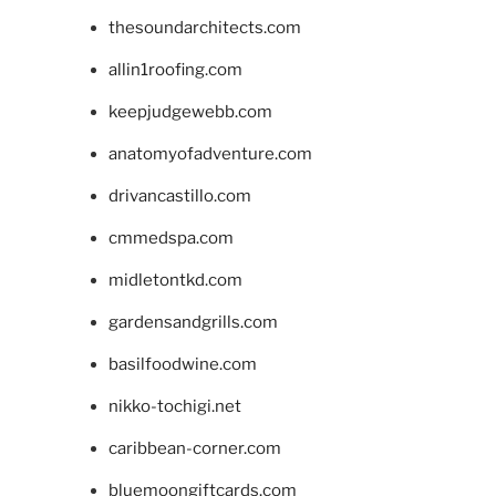
thesoundarchitects.com
allin1roofing.com
keepjudgewebb.com
anatomyofadventure.com
drivancastillo.com
cmmedspa.com
midletontkd.com
gardensandgrills.com
basilfoodwine.com
nikko-tochigi.net
caribbean-corner.com
bluemoongiftcards.com