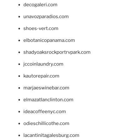
decogaleri.com
unavozparadios.com
shoes-vert.com
elbotanicopanama.com
shadyoaksrockportrvpark.com
jccoinlaundry.com
kautorepair.com
marjaeswinebar.com
elmazatlanclinton.com
ideacoffeenyc.com
odieschillicothe.com
lacantinitagalesburg.com