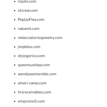
mpzin.com
stcreal.com
PopUpFlea.com
valueml.com
rebeccatorresjewelry.com
jmpbliss.com
drjorgerico.com
queensushipa.com
wendyweimerdds.com
ameri-camp.com
hrsreceivables.com
empconst1.com