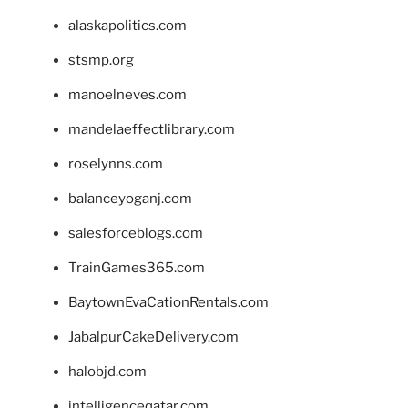
alaskapolitics.com
stsmp.org
manoelneves.com
mandelaeffectlibrary.com
roselynns.com
balanceyoganj.com
salesforceblogs.com
TrainGames365.com
BaytownEvaCationRentals.com
JabalpurCakeDelivery.com
halobjd.com
intelligenceqatar.com