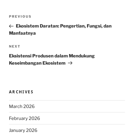
Post
Previous
PREVIOUS
navigation
Post
Ekosistem Daratan: Pengertian, Fungsi, dan
Manfaatnya
Next
NEXT
Post
Eksistensi Produsen dalam Mendukung
Keseimbangan Ekosistem
ARCHIVES
March 2026
February 2026
January 2026