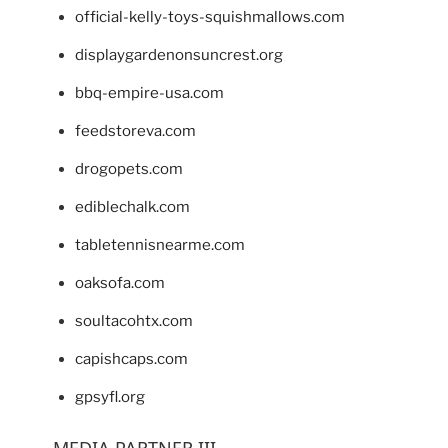
official-kelly-toys-squishmallows.com
displaygardenonsuncrest.org
bbq-empire-usa.com
feedstoreva.com
drogopets.com
ediblechalk.com
tabletennisnearme.com
oaksofa.com
soultacohtx.com
capishcaps.com
gpsyfl.org
MEDIA PARTNER III