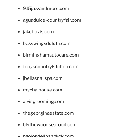
915jazzandmore.com
aguadulce-countryfair.com
jakehovis.com
bosswingsduluth.com
birminghamautocare.com
tonyscountrykitchen.com
jbellasnailspa.com
mychaihouse.com
alvisgrooming.com
thegeorginaestate.com
blythewoodseafood.com
paolosdelibangkok.com