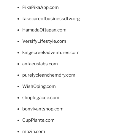
PikaPikaApp.com
takecareofbusinessdfw.org
HamadaOfJapan.com
VersifyLifestyle.com
kingscreekadventures.com
antaeuslabs.com
purelycleanchemdry.com
WishOping.com
shoplegacee.com
bonvivantshop.com
CupPlante.com
mpzin.com