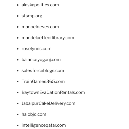
alaskapolitics.com
stsmp.org
manoelneves.com
mandelaeffectlibrary.com
roselynns.com
balanceyoganj.com
salesforceblogs.com
TrainGames365.com
BaytownEvaCationRentals.com
JabalpurCakeDelivery.com
halobjd.com
intelligenceqatar.com