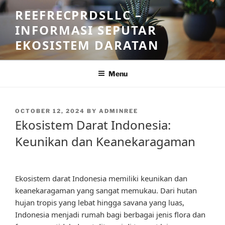
Skip
REEFRECPRDSLLC –
to
INFORMASI SEPUTAR
content
EKOSISTEM DARATAN
Menu
POSTED
OCTOBER 12, 2024
BY
ADMINREE
ON
Ekosistem Darat Indonesia:
Keunikan dan Keanekaragaman
Ekosistem darat Indonesia memiliki keunikan dan
keanekaragaman yang sangat memukau. Dari hutan
hujan tropis yang lebat hingga savana yang luas,
Indonesia menjadi rumah bagi berbagai jenis flora dan