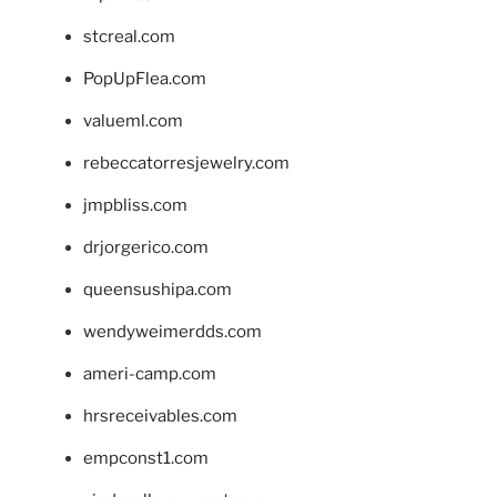
stcreal.com
PopUpFlea.com
valueml.com
rebeccatorresjewelry.com
jmpbliss.com
drjorgerico.com
queensushipa.com
wendyweimerdds.com
ameri-camp.com
hrsreceivables.com
empconst1.com