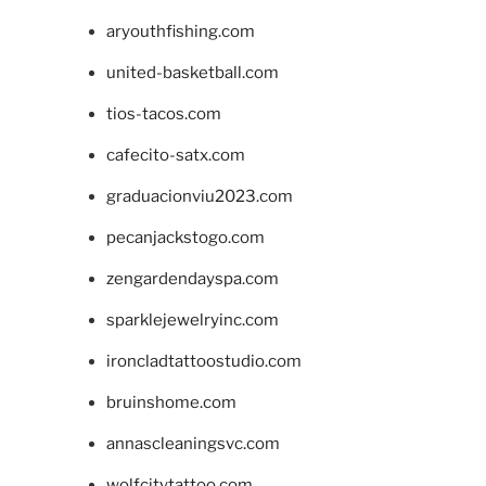
aryouthfishing.com
united-basketball.com
tios-tacos.com
cafecito-satx.com
graduacionviu2023.com
pecanjackstogo.com
zengardendayspa.com
sparklejewelryinc.com
ironcladtattoostudio.com
bruinshome.com
annascleaningsvc.com
wolfcitytattoo.com