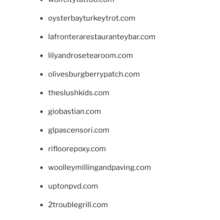
oysterbayturkeytrot.com
lafronterarestauranteybar.com
lilyandrosetearoom.com
olivesburgberrypatch.com
theslushkids.com
giobastian.com
glpascensori.com
rifloorepoxy.com
woolleymillingandpaving.com
uptonpvd.com
2troublegrill.com