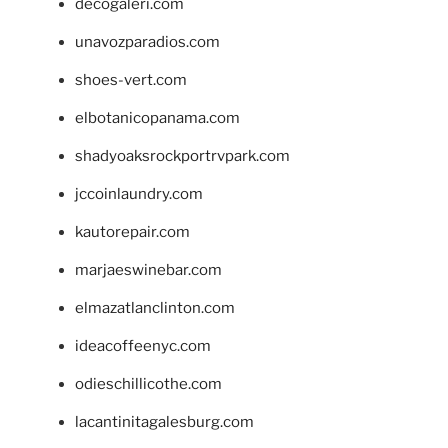
decogaleri.com
unavozparadios.com
shoes-vert.com
elbotanicopanama.com
shadyoaksrockportrvpark.com
jccoinlaundry.com
kautorepair.com
marjaeswinebar.com
elmazatlanclinton.com
ideacoffeenyc.com
odieschillicothe.com
lacantinitagalesburg.com