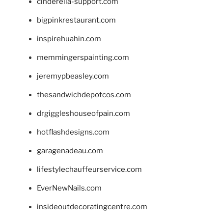
cinderella-support.com
bigpinkrestaurant.com
inspirehuahin.com
memmingerspainting.com
jeremypbeasley.com
thesandwichdepotcos.com
drgiggleshouseofpain.com
hotflashdesigns.com
garagenadeau.com
lifestylechauffeurservice.com
EverNewNails.com
insideoutdecoratingcentre.com