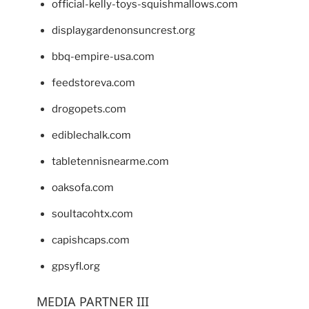
official-kelly-toys-squishmallows.com
displaygardenonsuncrest.org
bbq-empire-usa.com
feedstoreva.com
drogopets.com
ediblechalk.com
tabletennisnearme.com
oaksofa.com
soultacohtx.com
capishcaps.com
gpsyfl.org
MEDIA PARTNER III