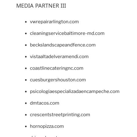
MEDIA PARTNER III
vwrepairarlington.com
cleaningservicebaltimore-md.com
beckslandscapeandfence.com
vistaaltadelveramendi.com
coastlinecateringnc.com
cuesburgershouston.com
psicologiaespecializadaencampeche.com
dmtacos.com
crescentstreetprinting.com
hornopizza.com