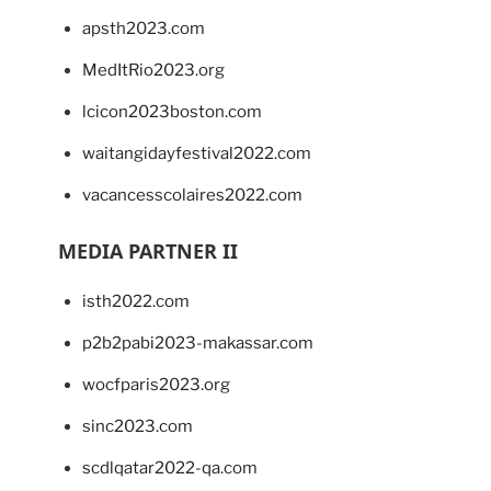
apsth2023.com
MedItRio2023.org
lcicon2023boston.com
waitangidayfestival2022.com
vacancesscolaires2022.com
MEDIA PARTNER II
isth2022.com
p2b2pabi2023-makassar.com
wocfparis2023.org
sinc2023.com
scdlqatar2022-qa.com