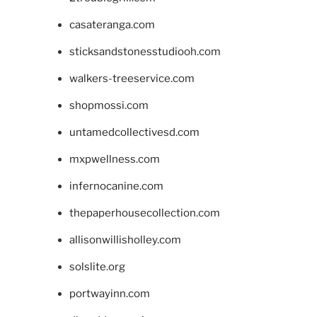
casateranga.com
sticksandstonesstudiooh.com
walkers-treeservice.com
shopmossi.com
untamedcollectivesd.com
mxpwellness.com
infernocanine.com
thepaperhousecollection.com
allisonwillisholley.com
solslite.org
portwayinn.com