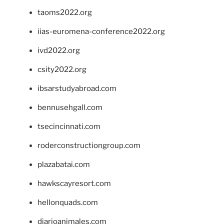
taoms2022.org
iias-euromena-conference2022.org
ivd2022.org
csity2022.org
ibsarstudyabroad.com
bennusehgall.com
tsecincinnati.com
roderconstructiongroup.com
plazabatai.com
hawkscayresort.com
hellonquads.com
diarioanimales.com