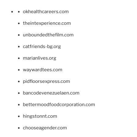
okhealthcareers.com
theintexperience.com
unboundedthefilm.com
catfriends-bg.org
marianlives.org
waywardtees.com
pidfloorsexpress.com
bancodevenezuelaen.com
bettermoodfoodcorporation.com
hingstonnt.com
chooseagender.com