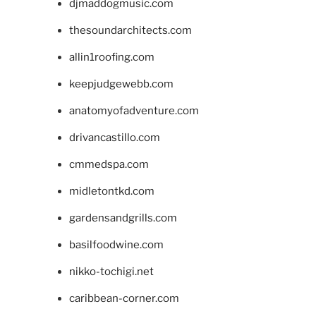
djmaddogmusic.com
thesoundarchitects.com
allin1roofing.com
keepjudgewebb.com
anatomyofadventure.com
drivancastillo.com
cmmedspa.com
midletontkd.com
gardensandgrills.com
basilfoodwine.com
nikko-tochigi.net
caribbean-corner.com