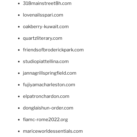
318mainstreet8h.com
lovenailsspari.com
oakberry-kuwait.com
quartzliterary.com
friendsofbroderickpark.com
studiopiattellina.com
jannagrillspringfield.com
fujiyamacharleston.com
elpatronchardon.com
donglaishun-order.com
fiamc-rome2022.org
mariceworldessentials.com