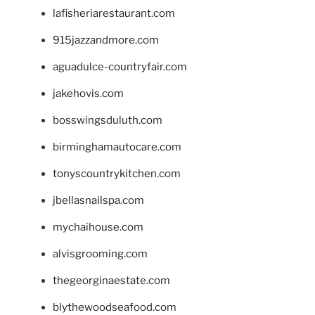
lafisheriarestaurant.com
915jazzandmore.com
aguadulce-countryfair.com
jakehovis.com
bosswingsduluth.com
birminghamautocare.com
tonyscountrykitchen.com
jbellasnailspa.com
mychaihouse.com
alvisgrooming.com
thegeorginaestate.com
blythewoodseafood.com