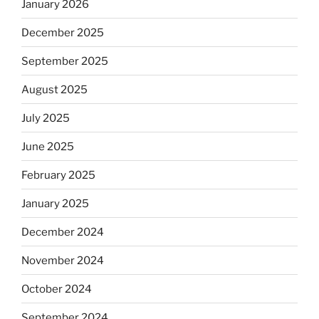
January 2026
December 2025
September 2025
August 2025
July 2025
June 2025
February 2025
January 2025
December 2024
November 2024
October 2024
September 2024