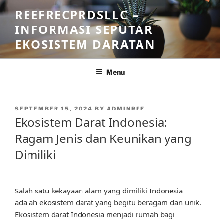
Skip
REEFRECPRDSLLC –
to
INFORMASI SEPUTAR
content
EKOSISTEM DARATAN
Menu
POSTED
SEPTEMBER 15, 2024
BY
ADMINREE
ON
Ekosistem Darat Indonesia:
Ragam Jenis dan Keunikan yang
Dimiliki
Salah satu kekayaan alam yang dimiliki Indonesia
adalah ekosistem darat yang begitu beragam dan unik.
Ekosistem darat Indonesia menjadi rumah bagi