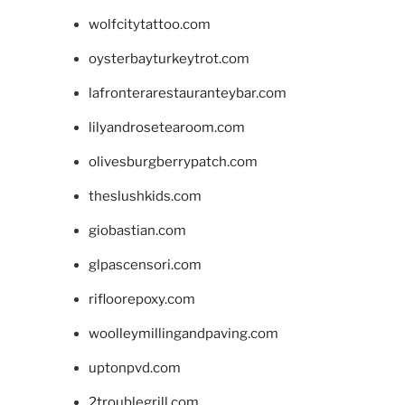
wolfcitytattoo.com
oysterbayturkeytrot.com
lafronterarestauranteybar.com
lilyandrosetearoom.com
olivesburgberrypatch.com
theslushkids.com
giobastian.com
glpascensori.com
rifloorepoxy.com
woolleymillingandpaving.com
uptonpvd.com
2troublegrill.com