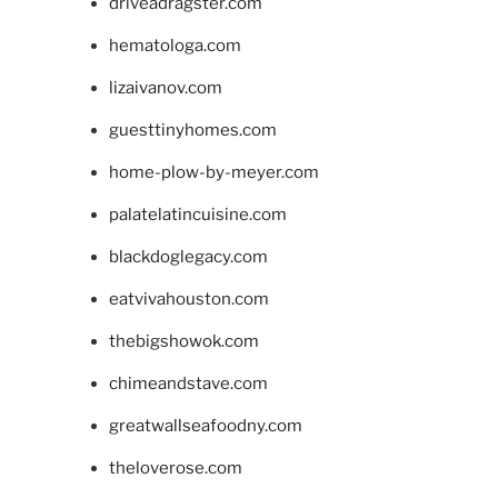
driveadragster.com
hematologa.com
lizaivanov.com
guesttinyhomes.com
home-plow-by-meyer.com
palatelatincuisine.com
blackdoglegacy.com
eatvivahouston.com
thebigshowok.com
chimeandstave.com
greatwallseafoodny.com
theloverose.com