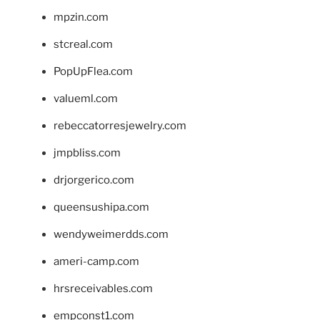
mpzin.com
stcreal.com
PopUpFlea.com
valueml.com
rebeccatorresjewelry.com
jmpbliss.com
drjorgerico.com
queensushipa.com
wendyweimerdds.com
ameri-camp.com
hrsreceivables.com
empconst1.com