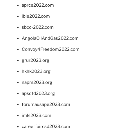
aprce2022.com
ibie2022.com
sbcc-2022.com
AngolaOilAndGas2022.com
Convoy4Freedom2022.com
grur2023.org
hkhk2023.org
napm2023.org
apsdfd2023.org
forumausape2023.com
imkl2023.com
careerfaircsd2023.com