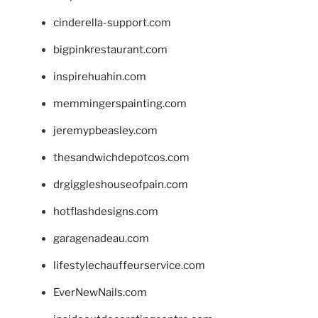
cinderella-support.com
bigpinkrestaurant.com
inspirehuahin.com
memmingerspainting.com
jeremypbeasley.com
thesandwichdepotcos.com
drgiggleshouseofpain.com
hotflashdesigns.com
garagenadeau.com
lifestylechauffeurservice.com
EverNewNails.com