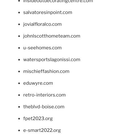
insideoutdecoratingcentre.com
salvatoresinpoint.com
jovialfloralco.com
johnlscotthometeam.com
u-seehomes.com
watersportslagonissi.com
mischieffashion.com
eduwyre.com
retro-interiors.com
theblvd-boise.com
fpet2023.org
e-smart2022.org