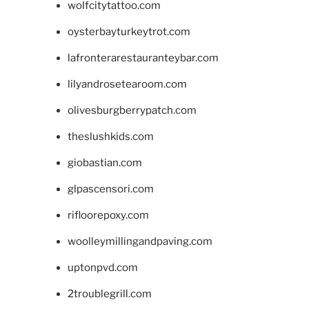
wolfcitytattoo.com
oysterbayturkeytrot.com
lafronterarestauranteybar.com
lilyandrosetearoom.com
olivesburgberrypatch.com
theslushkids.com
giobastian.com
glpascensori.com
rifloorepoxy.com
woolleymillingandpaving.com
uptonpvd.com
2troublegrill.com