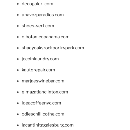
decogaleri.com
unavozparadios.com
shoes-vert.com
elbotanicopanama.com
shadyoaksrockportrvpark.com
jccoinlaundry.com
kautorepair.com
marjaeswinebar.com
elmazatlanclinton.com
ideacoffeenyc.com
odieschillicothe.com
lacantinitagalesburg.com