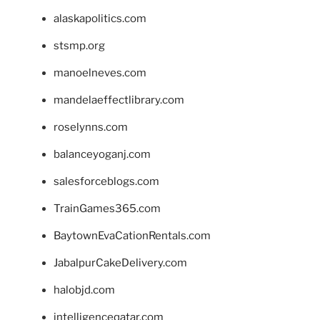
alaskapolitics.com
stsmp.org
manoelneves.com
mandelaeffectlibrary.com
roselynns.com
balanceyoganj.com
salesforceblogs.com
TrainGames365.com
BaytownEvaCationRentals.com
JabalpurCakeDelivery.com
halobjd.com
intelligenceqatar.com