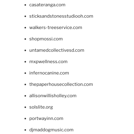
casateranga.com
sticksandstonesstudiooh.com
walkers-treeservice.com
shopmossi.com
untamedcollectivesd.com
mxpwellness.com
infernocanine.com
thepaperhousecollection.com
allisonwillisholley.com
solslite.org
portwayinn.com
djmaddogmusic.com