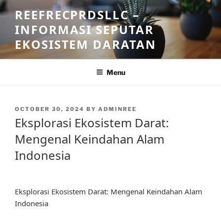
Skip
REEFRECPRDSLLC –
to
INFORMASI SEPUTAR
content
EKOSISTEM DARATAN
Menu
POSTED
OCTOBER 30, 2024
BY
ADMINREE
ON
Eksplorasi Ekosistem Darat:
Mengenal Keindahan Alam
Indonesia
Eksplorasi Ekosistem Darat: Mengenal Keindahan Alam
Indonesia