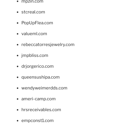
mpzin.com
stcreal.com
PopUpFlea.com
valueml.com
rebeccatorresjewelry.com
jmpbliss.com
drjorgerico.com
queensushipa.com
wendyweimerdds.com
ameri-camp.com
hrsreceivables.com
empconst1.com