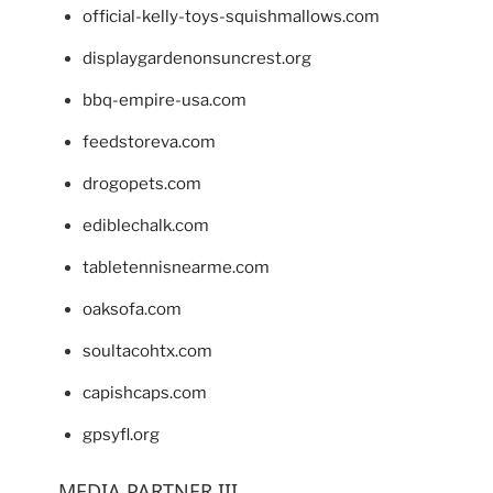
official-kelly-toys-squishmallows.com
displaygardenonsuncrest.org
bbq-empire-usa.com
feedstoreva.com
drogopets.com
ediblechalk.com
tabletennisnearme.com
oaksofa.com
soultacohtx.com
capishcaps.com
gpsyfl.org
MEDIA PARTNER III