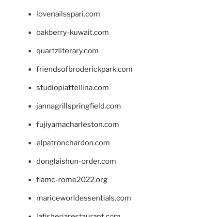
lovenailsspari.com
oakberry-kuwait.com
quartzliterary.com
friendsofbroderickpark.com
studiopiattellina.com
jannagrillspringfield.com
fujiyamacharleston.com
elpatronchardon.com
donglaishun-order.com
fiamc-rome2022.org
mariceworldessentials.com
lafisheriarestaurant.com