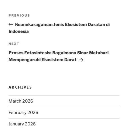
Post
Previous
PREVIOUS
navigation
Post
Keanekaragaman Jenis Ekosistem Daratan di
Indonesia
Next
NEXT
Post
Proses Fotosintesis: Bagaimana Sinar Matahari
Mempengaruhi Ekosistem Darat
ARCHIVES
March 2026
February 2026
January 2026