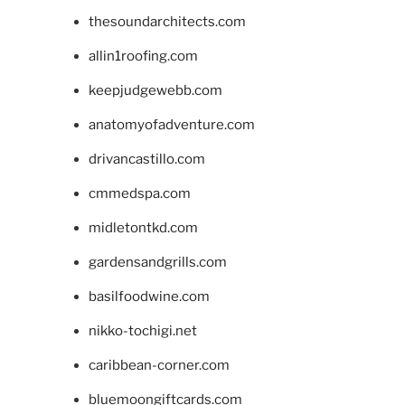
thesoundarchitects.com
allin1roofing.com
keepjudgewebb.com
anatomyofadventure.com
drivancastillo.com
cmmedspa.com
midletontkd.com
gardensandgrills.com
basilfoodwine.com
nikko-tochigi.net
caribbean-corner.com
bluemoongiftcards.com