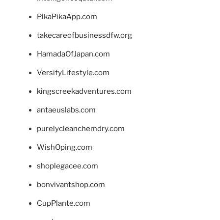
PikaPikaApp.com
takecareofbusinessdfw.org
HamadaOfJapan.com
VersifyLifestyle.com
kingscreekadventures.com
antaeuslabs.com
purelycleanchemdry.com
WishOping.com
shoplegacee.com
bonvivantshop.com
CupPlante.com