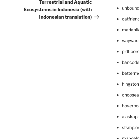
Terrestrial and Aquatic
unbound
Ecosystems in Indonesia (with
Indonesian translation)
catfrien
marianli
wayward
pidfloo
bancode
betterm
hingsto
choosea
hoverbo
alaskapo
stsmp.o
manoel