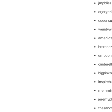
jmpblis
drjorger
queensu
wendyw
ameri-
hrsrece
empcon
cinderel
bigpinkr
inspireh
memming
jeremyp
thesand