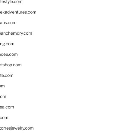
ifestyle.com
eekadventures.com
labs.com
leanchemdry.com
ing.com
acee.com
ntshop.com
te.com
om
com
ea.com
.com
torresjewelry.com