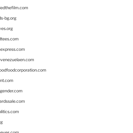
edthefilm.com
ds-bg.org
ves.org
tees.com
rsexpress.com
venezuelaen.com
oodfoodcorporation.com
nnt.com
gender.com
ardssale.com
litics.com
rg
neves.com