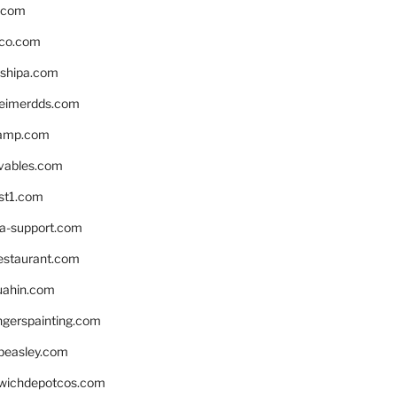
s.com
ico.com
shipa.com
eimerdds.com
camp.com
ivables.com
st1.com
la-support.com
estaurant.com
uahin.com
erspainting.com
beasley.com
wichdepotcos.com