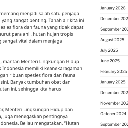
January 2026
a memang menjadi salah satu penjaga
December 20
ang sangat penting. Tanah air kita ini
sies flora dan fauna yang tidak dapat
September 20
urut para ahli, hutan hujan tropis
August 2025
g sangat vital dalam menjaga
July 2025
June 2025
lim, mantan Menteri Lingkungan Hidup
is Indonesia memiliki keanekaragaman
February 2025
ngan ribuan spesies flora dan fauna
 sini. Banyak tumbuhan obat dan
January 2025
tan ini, sehingga kita harus
December 20
November 20
akar, Menteri Lingkungan Hidup dan
October 2024
a, juga menegaskan pentingnya
ndonesia. Beliau mengatakan, “Hutan
September 20