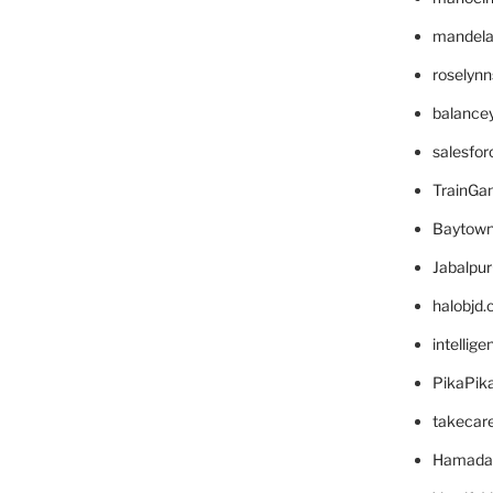
mandelae
roselyn
balance
salesfo
TrainG
Baytown
Jabalpu
halobjd
intellig
PikaPik
takecar
Hamada