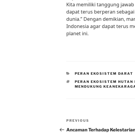
Kita memiliki tanggung jawab
dapat terus berperan sebaga
dunia.” Dengan demikian, mari
Indonesia agar dapat terus 
planet ini.
CATEGORIES
PERAN EKOSISTEM DARAT
TAGS
PERAN EKOSISTEM HUTAN 
MENDUKUNG KEANEKARAGA
Post
Previous
PREVIOUS
navigation
Post
Ancaman Terhadap Kelestaria