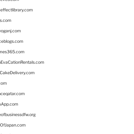
ffectlibrary.com
ns.com
yoganj.com
rceblogs.com
ames365.com
EvaCationRentals.com
rCakeDelivery.com
.com
enceqatar.com
aApp.com
eofbusinessdfw.org
OfJapan.com