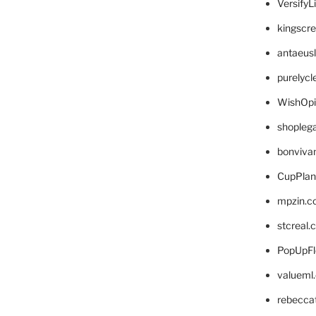
VersifyL
kingscr
antaeus
purelyc
WishOp
shopleg
bonviva
CupPlan
mpzin.c
stcreal.
PopUpFl
valueml
rebecca