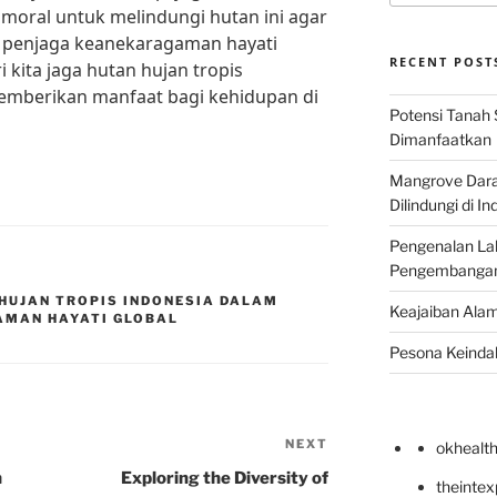
 moral untuk melindungi hutan ini agar
i penjaga keanekaragaman hayati
RECENT POST
 kita jaga hutan hujan tropis
memberikan manfaat bagi kehidupan di
Potensi Tanah 
Dimanfaatkan
Mangrove Darat
Dilindungi di I
Pengenalan La
Pengembangan 
HUJAN TROPIS INDONESIA DALAM
Keajaiban Alam
MAN HAYATI GLOBAL
Pesona Keindah
NEXT
Next
okhealt
Post
n
Exploring the Diversity of
theinte