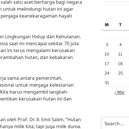
 salah satu aset berharga bagi negara
an untuk melindungi hutan ini agar
i penjaga keanekaragaman hayati
M
T
an Lingkungan Hidup dan Kehutanan,
sia saat ini mencapai sekitar 70 juta
3
4
an ini terus mengalami kerusakan
10
11
 perambahan hutan, dan kebakaran
17
18
24
25
erja sama antara pemerintah,
31
asional untuk menjaga kelestarian
. Kita harus mengambil langkah-
« Mar
entikan kerusakan hutan ini dan
oleh Prof. Dr. Ir. Emil Salim, “Hutan
Search
anya milik kita, tapi juga milik dunia.
for: