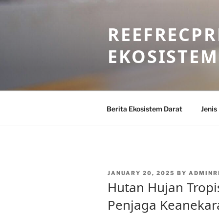
Skip
to
REEFRECPR
content
EKOSISTEM
Berita Ekosistem Darat
Jenis
POSTED
JANUARY 20, 2025
BY
ADMINR
ON
Hutan Hujan Tropi
Penjaga Keanekar