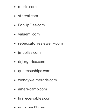
mpzin.com
stcreal.com
PopUpFlea.com
valueml.com
rebeccatorresjewelry.com
jmpbliss.com
drjorgerico.com
queensushipa.com
wendyweimerdds.com
ameri-camp.com
hrsreceivables.com
empconst1.com