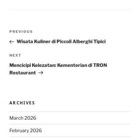
Post
Previous
PREVIOUS
navigation
Post
Wisata Kuliner di Piccoli Alberghi Tipici
Next
NEXT
Post
Mencicipi Kelezatan: Kementerian di TRON
Restaurant
ARCHIVES
March 2026
February 2026