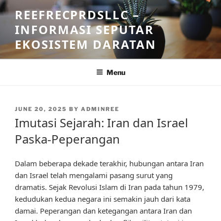
Skip
REEFRECPRDSLLC –
to
INFORMASI SEPUTAR
content
EKOSISTEM DARATAN
Menu
POSTED
JUNE 20, 2025
BY
ADMINREE
ON
Imutasi Sejarah: Iran dan Israel
Paska-Peperangan
Dalam beberapa dekade terakhir, hubungan antara Iran
dan Israel telah mengalami pasang surut yang
dramatis. Sejak Revolusi Islam di Iran pada tahun 1979,
kedudukan kedua negara ini semakin jauh dari kata
damai. Peperangan dan ketegangan antara Iran dan