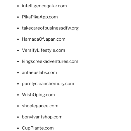
intelligenceqatar.com
PikaPikaApp.com
takecareofbusinessdfw.org
HamadaOfJapan.com
VersifyLifestyle.com
kingscreekadventures.com
antaeuslabs.com
purelycleanchemdry.com
WishOping.com
shoplegacee.com
bonvivantshop.com
CupPlante.com