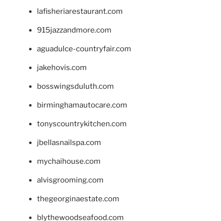
lafisheriarestaurant.com
915jazzandmore.com
aguadulce-countryfair.com
jakehovis.com
bosswingsduluth.com
birminghamautocare.com
tonyscountrykitchen.com
jbellasnailspa.com
mychaihouse.com
alvisgrooming.com
thegeorginaestate.com
blythewoodseafood.com