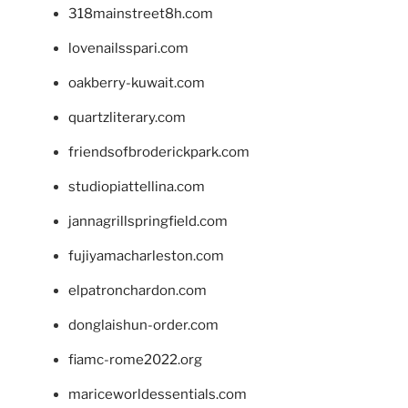
318mainstreet8h.com
lovenailsspari.com
oakberry-kuwait.com
quartzliterary.com
friendsofbroderickpark.com
studiopiattellina.com
jannagrillspringfield.com
fujiyamacharleston.com
elpatronchardon.com
donglaishun-order.com
fiamc-rome2022.org
mariceworldessentials.com