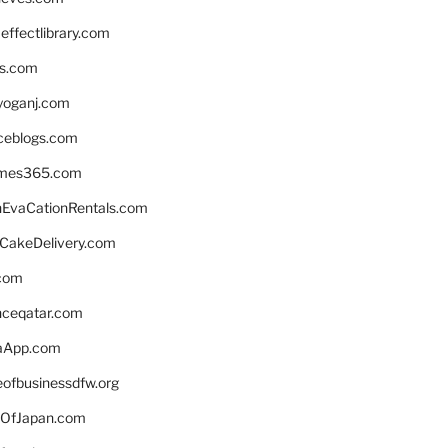
ffectlibrary.com
ns.com
yoganj.com
rceblogs.com
ames365.com
EvaCationRentals.com
rCakeDelivery.com
.com
enceqatar.com
aApp.com
eofbusinessdfw.org
OfJapan.com