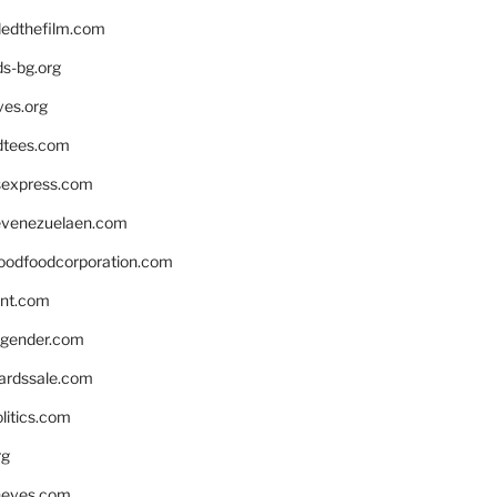
edthefilm.com
ds-bg.org
ves.org
tees.com
rsexpress.com
venezuelaen.com
oodfoodcorporation.com
nnt.com
gender.com
ardssale.com
litics.com
rg
neves.com