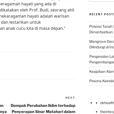
eragaman hayati yang ada di
dikatakan oleh Prof. Budi, seorang ahli
RECENT POST
nekaragaman hayati adalah warisan
 dan lestarikan untuk
Potensi Tanah 
an anak cucu kita di masa depan.”
Dimanfaatkan
Mangrove Darat
Dilindungi di I
Pengenalan La
Pengembangan 
Keajaiban Alam
Pesona Keindah
NEXT
Next
okhealt
Post
em
Dampak Perubahan Iklim terhadap
nnya
Penyerapan Sinar Matahari dalam
theinte