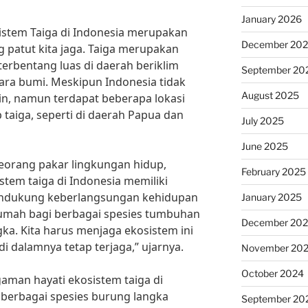
January 2026
stem Taiga di Indonesia merupakan
December 20
g patut kita jaga. Taiga merupakan
terbentang luas di daerah beriklim
September 20
tara bumi. Meskipun Indonesia tidak
August 2025
gin, namun terdapat beberapa lokasi
 taiga, seperti di daerah Papua dan
July 2025
June 2025
eorang pakar lingkungan hidup,
February 2025
tem taiga di Indonesia memiliki
endukung keberlangsungan kehidupan
January 2025
umah bagi berbagai spesies tumbuhan
December 20
ka. Kita harus menjaga ekosistem ini
 dalamnya tetap terjaga,” ujarnya.
November 20
October 2024
aman hayati ekosistem taiga di
 berbagai spesies burung langka
September 20