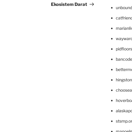
Ekosistem Darat
unbound
catfrien
marianli
wayward
pidfloo
bancode
betterm
hingsto
choosea
hoverbo
alaskapo
stsmp.o
manoel