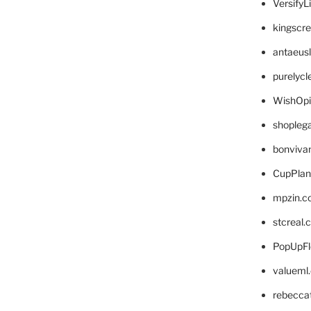
VersifyL
kingscr
antaeus
purelyc
WishOp
shopleg
bonviva
CupPlan
mpzin.c
stcreal.
PopUpFl
valueml
rebecca