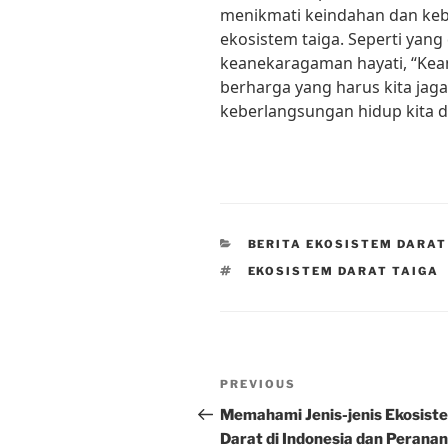
menikmati keindahan dan keb
ekosistem taiga. Seperti yang 
keanekaragaman hayati, “Kea
berharga yang harus kita jaga
keberlangsungan hidup kita d
CATEGORIES
BERITA EKOSISTEM DARAT
TAGS
EKOSISTEM DARAT TAIGA
Post
Previous
PREVIOUS
navigation
Post
Memahami Jenis-jenis Ekosist
Darat di Indonesia dan Perana