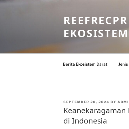
Skip
to
REEFRECPR
content
EKOSISTEM
Berita Ekosistem Darat
Jenis
POSTED
SEPTEMBER 20, 2024
BY
ADMI
ON
Keanekaragaman H
di Indonesia