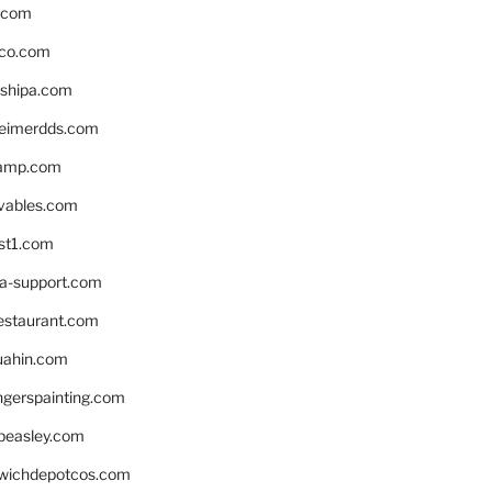
s.com
ico.com
shipa.com
eimerdds.com
camp.com
ivables.com
st1.com
la-support.com
estaurant.com
uahin.com
erspainting.com
beasley.com
wichdepotcos.com