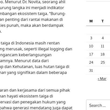
. Menurut Dr. Novita, seorang ahli
urung langka ini menjadi indikator
mbangan ekosistem taiga. “Burung-
an penting dari rantai makanan di
M
T
pesies punah, maka akan berdampak
.
3
4
aiga di Indonesia masih rentan
10
11
ng merusak, seperti illegal logging dan
17
18
mengancam keberlangsungan
lamnya. Menurut data dari
24
25
 dan Kehutanan, luas hutan taiga di
31
an yang signifikan dalam beberapa
« Mar
daran dan kerjasama dari semua pihak
n hayati ekosistem taiga di
nservasi dan penegakan hukum yang
Search
n bahwa generasi mendatang juga dapat
for: