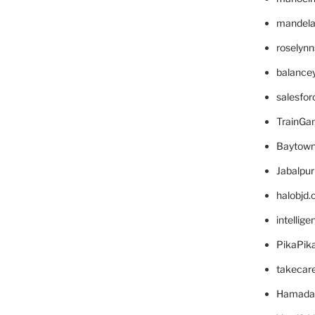
mandelae
roselyn
balance
salesfo
TrainG
Baytown
Jabalpu
halobjd
intellig
PikaPik
takecar
Hamada