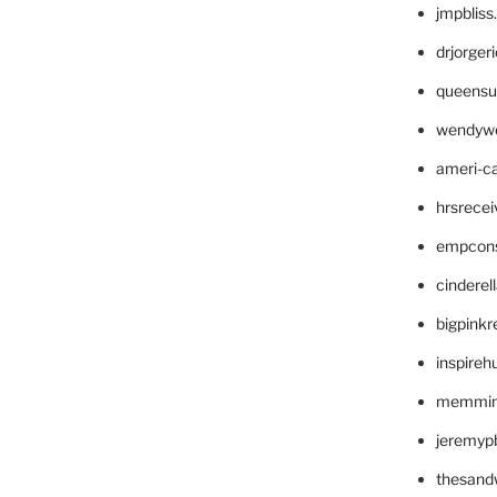
jmpblis
drjorger
queensu
wendyw
ameri-
hrsrece
empcon
cinderel
bigpinkr
inspireh
memming
jeremyp
thesand