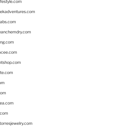
ifestyle.com
eekadventures.com
labs.com
leanchemdry.com
ing.com
acee.com
ntshop.com
te.com
om
com
ea.com
.com
torresjewelry.com