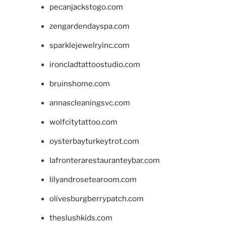
pecanjackstogo.com
zengardendayspa.com
sparklejewelryinc.com
ironcladtattoostudio.com
bruinshome.com
annascleaningsvc.com
wolfcitytattoo.com
oysterbayturkeytrot.com
lafronterarestauranteybar.com
lilyandrosetearoom.com
olivesburgberrypatch.com
theslushkids.com