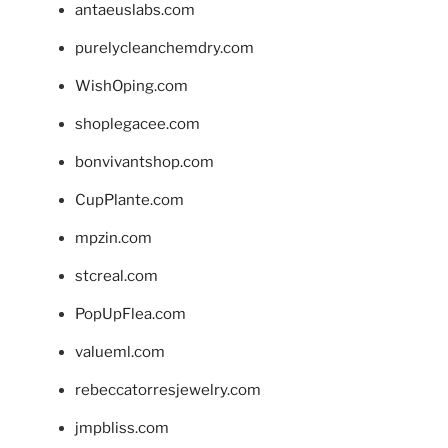
antaeuslabs.com
purelycleanchemdry.com
WishOping.com
shoplegacee.com
bonvivantshop.com
CupPlante.com
mpzin.com
stcreal.com
PopUpFlea.com
valueml.com
rebeccatorresjewelry.com
jmpbliss.com