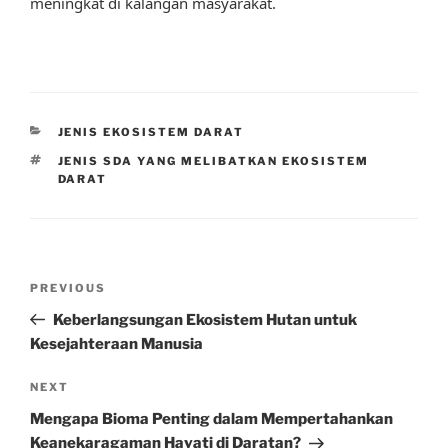
meningkat di kalangan masyarakat.
CATEGORIES
JENIS EKOSISTEM DARAT
TAGS
JENIS SDA YANG MELIBATKAN EKOSISTEM
DARAT
Post
Previous
PREVIOUS
navigation
Post
Keberlangsungan Ekosistem Hutan untuk
Kesejahteraan Manusia
Next
NEXT
Post
Mengapa Bioma Penting dalam Mempertahankan
Keanekaragaman Hayati di Daratan?