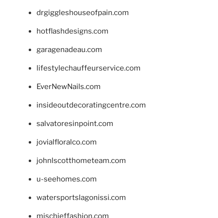
drgiggleshouseofpain.com
hotflashdesigns.com
garagenadeau.com
lifestylechauffeurservice.com
EverNewNails.com
insideoutdecoratingcentre.com
salvatoresinpoint.com
jovialfloralco.com
johnlscotthometeam.com
u-seehomes.com
watersportslagonissi.com
mischieffashion.com