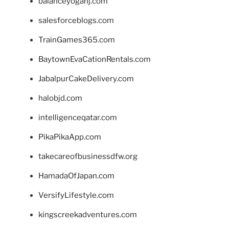
balanceyoganj.com
salesforceblogs.com
TrainGames365.com
BaytownEvaCationRentals.com
JabalpurCakeDelivery.com
halobjd.com
intelligenceqatar.com
PikaPikaApp.com
takecareofbusinessdfw.org
HamadaOfJapan.com
VersifyLifestyle.com
kingscreekadventures.com