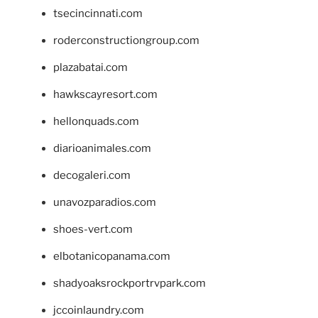
tsecincinnati.com
roderconstructiongroup.com
plazabatai.com
hawkscayresort.com
hellonquads.com
diarioanimales.com
decogaleri.com
unavozparadios.com
shoes-vert.com
elbotanicopanama.com
shadyoaksrockportrvpark.com
jccoinlaundry.com