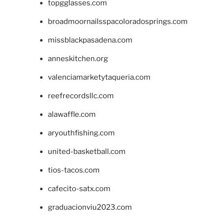
topgglasses.com
broadmoornailsspacoloradosprings.com
missblackpasadena.com
anneskitchen.org
valenciamarketytaqueria.com
reefrecordsllc.com
alawaffle.com
aryouthfishing.com
united-basketball.com
tios-tacos.com
cafecito-satx.com
graduacionviu2023.com