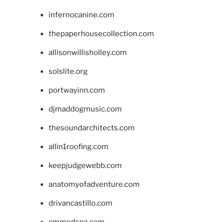
infernocanine.com
thepaperhousecollection.com
allisonwillisholley.com
solslite.org
portwayinn.com
djmaddogmusic.com
thesoundarchitects.com
allin1roofing.com
keepjudgewebb.com
anatomyofadventure.com
drivancastillo.com
cmmedspa.com