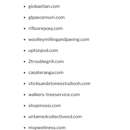
giobastian.com
glpascensori.com
rifloorepoxy.com
woolleymillingandpaving.com
uptonpvd.com
2troublegrill.com
casateranga.com
sticksandstonesstudiooh.com
walkers-treeservice.com
shopmossi.com
untamedcollectivesd.com
mxpwellness.com