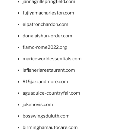
jannagrillspringfield.com
fujiyamacharleston.com
elpatronchardon.com
donglaishun-order.com
fiamc-rome2022.org
mariceworldessentials.com
lafisheriarestaurant.com
915jazzandmore.com
aguadulce-countryfair.com
jakehovis.com
bosswingsduluth.com
birminghamautocare.com