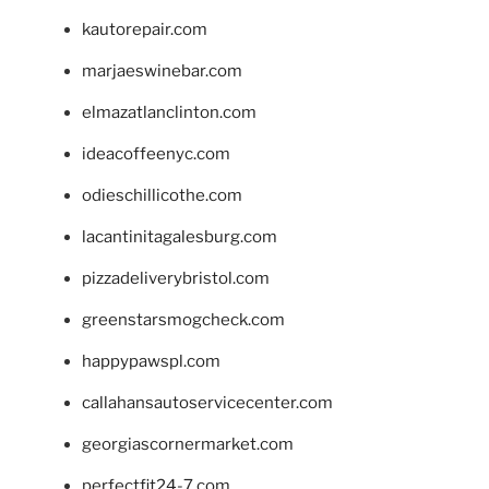
kautorepair.com
marjaeswinebar.com
elmazatlanclinton.com
ideacoffeenyc.com
odieschillicothe.com
lacantinitagalesburg.com
pizzadeliverybristol.com
greenstarsmogcheck.com
happypawspl.com
callahansautoservicecenter.com
georgiascornermarket.com
perfectfit24-7.com