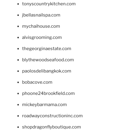
tonyscountrykitchen.com
jbellasnailspa.com
mychaihouse.com
alvisgrooming.com
thegeorginaestate.com
blythewoodseafood.com
paolosdelibangkok.com
bobacove.com
phoone24brookfield.com
mickeybarmama.com
roadwayconstructioninc.com
shopdragonflyboutique.com