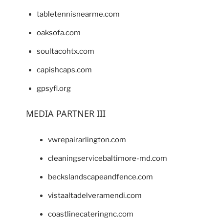
tabletennisnearme.com
oaksofa.com
soultacohtx.com
capishcaps.com
gpsyfl.org
MEDIA PARTNER III
vwrepairarlington.com
cleaningservicebaltimore-md.com
beckslandscapeandfence.com
vistaaltadelveramendi.com
coastlinecateringnc.com