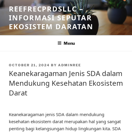
Skip
REEFRECPRDSLLC –
to
INFORMASI SEPUTAR
content
EKOSISTEM DARATAN
Menu
POSTED
OCTOBER 21, 2024
BY
ADMINREE
ON
Keanekaragaman Jenis SDA dalam
Mendukung Kesehatan Ekosistem
Darat
Keanekaragaman jenis SDA dalam mendukung
kesehatan ekosistem darat merupakan hal yang sangat
penting bagi kelangsungan hidup lingkungan kita. SDA