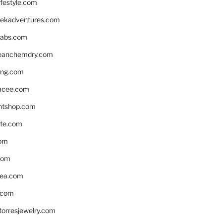
ifestyle.com
eekadventures.com
labs.com
leanchemdry.com
ing.com
acee.com
ntshop.com
te.com
om
com
ea.com
.com
torresjewelry.com