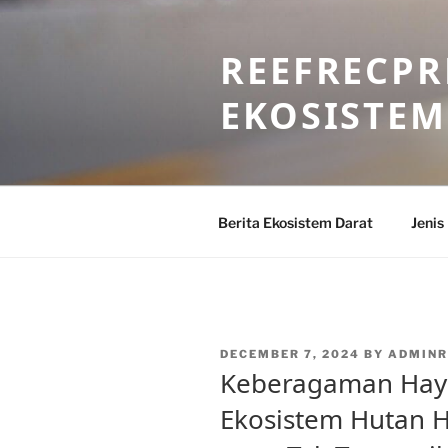
Skip
to
REEFRECPR
content
EKOSISTEM
Berita Ekosistem Darat
Jenis
POSTED
DECEMBER 7, 2024
BY
ADMINR
ON
Keberagaman Haya
Ekosistem Hutan H