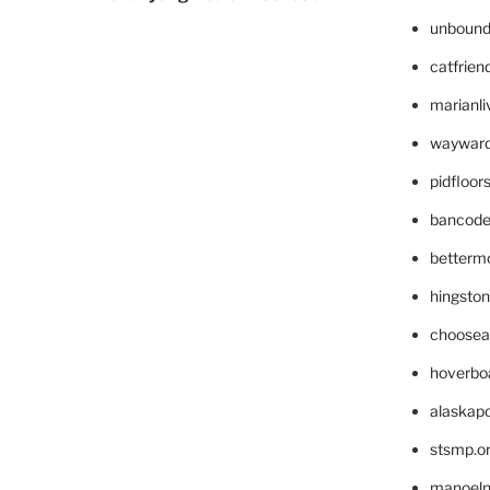
unbound
catfrien
marianli
wayward
pidfloo
bancode
betterm
hingsto
choosea
hoverbo
alaskapo
stsmp.o
manoel