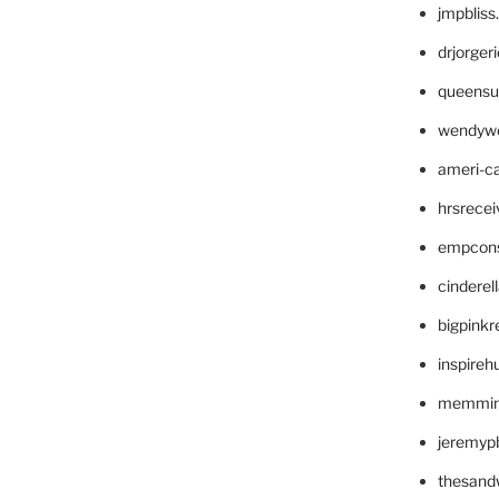
jmpblis
drjorger
queensu
wendyw
ameri-
hrsrece
empcon
cinderel
bigpinkr
inspireh
memming
jeremyp
thesand