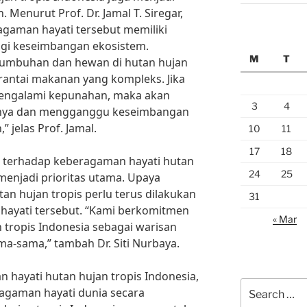
. Menurut Prof. Dr. Jamal T. Siregar,
agaman hayati tersebut memiliki
gi keseimbangan ekosistem.
M
T
 tumbuhan dan hewan di hutan hujan
rantai makanan yang kompleks. Jika
 mengalami kepunahan, maka akan
3
4
nnya dan mengganggu keseimbangan
 jelas Prof. Jamal.
10
11
17
18
n terhadap keberagaman hayati hutan
24
25
menjadi prioritas utama. Upaya
tan hujan tropis perlu terus dilakukan
31
ayati tersebut. “Kami berkomitmen
« Mar
 tropis Indonesia sebagai warisan
ma-sama,” tambah Dr. Siti Nurbaya.
hayati hutan hujan tropis Indonesia,
Search
ragaman hayati dunia secara
for: