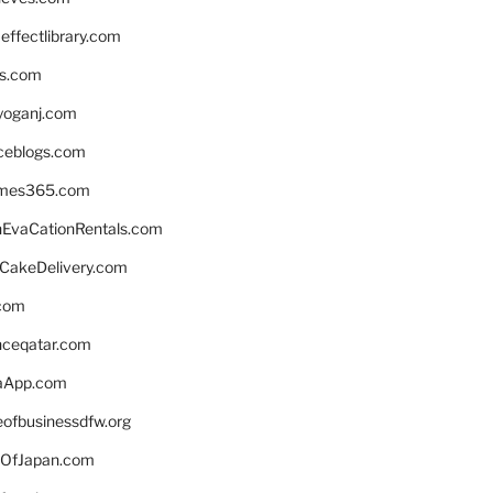
ffectlibrary.com
ns.com
yoganj.com
rceblogs.com
ames365.com
EvaCationRentals.com
rCakeDelivery.com
.com
enceqatar.com
aApp.com
eofbusinessdfw.org
OfJapan.com