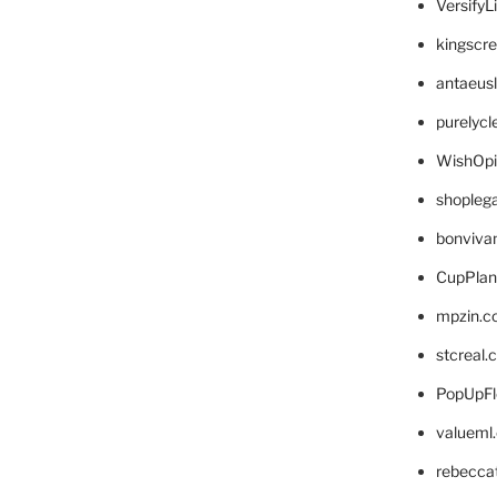
VersifyL
kingscr
antaeus
purelyc
WishOp
shopleg
bonviva
CupPlan
mpzin.c
stcreal.
PopUpFl
valueml
rebecca