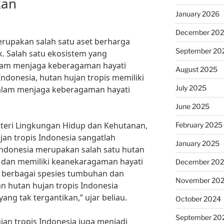
kan
January 2026
December 20
rupakan salah satu aset berharga
September 20
k. Salah satu ekosistem yang
am menjaga keberagaman hayati
August 2025
Indonesia, hutan hujan tropis memiliki
July 2025
dalam menjaga keberagaman hayati
June 2025
nteri Lingkungan Hidup dan Kehutanan,
February 2025
an tropis Indonesia sangatlah
January 2025
 Indonesia merupakan salah satu hutan
ia dan memiliki keanekaragaman hayati
December 20
n berbagai spesies tumbuhan dan
November 20
 hutan hujan tropis Indonesia
ang tak tergantikan,” ujar beliau.
October 2024
September 20
an tropis Indonesia juga menjadi