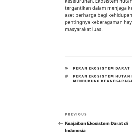
keseluruhan. Ekosistem huta
tergantikan dalam menjaga k
aset berharga bagi kehidupan
pentingnya keberagaman haya
masyarakat luas.
CATEGORIES
PERAN EKOSISTEM DARAT
TAGS
PERAN EKOSISTEM HUTAN 
MENDUKUNG KEANEKARAGA
Post
Previous
PREVIOUS
navigation
Post
Keajaiban Ekosistem Darat di
Indonesia