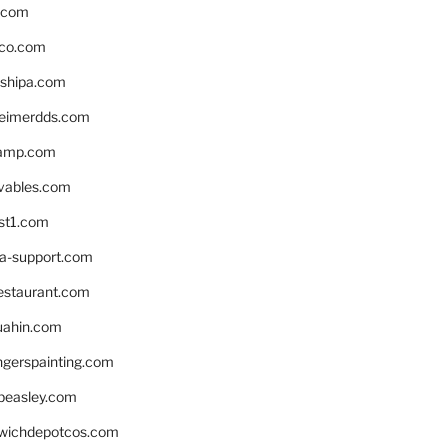
s.com
ico.com
shipa.com
eimerdds.com
camp.com
ivables.com
st1.com
la-support.com
estaurant.com
uahin.com
erspainting.com
beasley.com
wichdepotcos.com