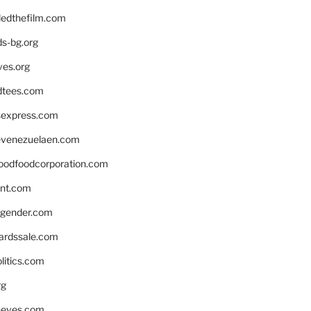
edthefilm.com
ds-bg.org
ves.org
tees.com
rsexpress.com
venezuelaen.com
oodfoodcorporation.com
nnt.com
gender.com
ardssale.com
litics.com
rg
neves.com