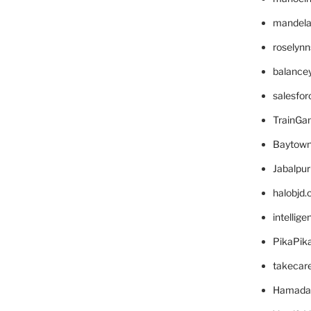
mandelae
roselyn
balance
salesfo
TrainG
Baytown
Jabalpu
halobjd
intellig
PikaPik
takecar
Hamada