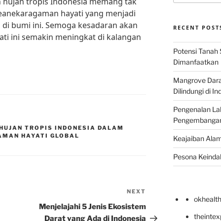
n hujan tropis Indonesia memang tak
eanekaragaman hayati yang menjadi
 di bumi ini. Semoga kesadaran akan
RECENT POST
ti ini semakin meningkat di kalangan
Potensi Tanah 
Dimanfaatkan
Mangrove Darat
Dilindungi di I
Pengenalan La
Pengembangan 
HUJAN TROPIS INDONESIA DALAM
MAN HAYATI GLOBAL
Keajaiban Alam
Pesona Keindah
NEXT
Next
okhealt
Post
Menjelajahi 5 Jenis Ekosistem
theinte
Darat yang Ada di Indonesia