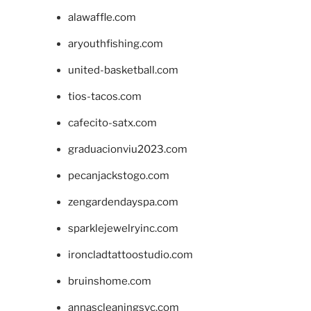
alawaffle.com
aryouthfishing.com
united-basketball.com
tios-tacos.com
cafecito-satx.com
graduacionviu2023.com
pecanjackstogo.com
zengardendayspa.com
sparklejewelryinc.com
ironcladtattoostudio.com
bruinshome.com
annascleaningsvc.com