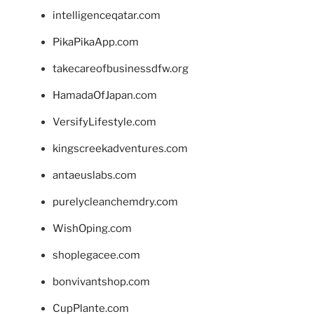
intelligenceqatar.com
PikaPikaApp.com
takecareofbusinessdfw.org
HamadaOfJapan.com
VersifyLifestyle.com
kingscreekadventures.com
antaeuslabs.com
purelycleanchemdry.com
WishOping.com
shoplegacee.com
bonvivantshop.com
CupPlante.com