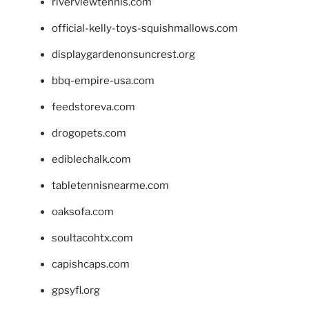
riverviewtennis.com
official-kelly-toys-squishmallows.com
displaygardenonsuncrest.org
bbq-empire-usa.com
feedstoreva.com
drogopets.com
ediblechalk.com
tabletennisnearme.com
oaksofa.com
soultacohtx.com
capishcaps.com
gpsyfl.org