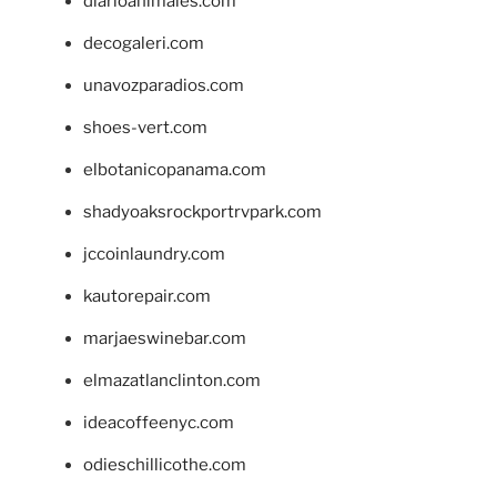
diarioanimales.com
decogaleri.com
unavozparadios.com
shoes-vert.com
elbotanicopanama.com
shadyoaksrockportrvpark.com
jccoinlaundry.com
kautorepair.com
marjaeswinebar.com
elmazatlanclinton.com
ideacoffeenyc.com
odieschillicothe.com