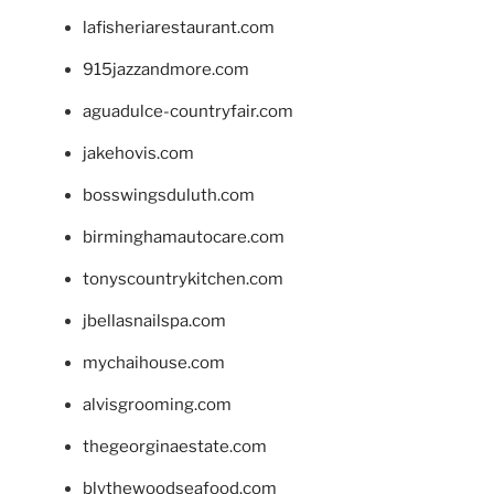
lafisheriarestaurant.com
915jazzandmore.com
aguadulce-countryfair.com
jakehovis.com
bosswingsduluth.com
birminghamautocare.com
tonyscountrykitchen.com
jbellasnailspa.com
mychaihouse.com
alvisgrooming.com
thegeorginaestate.com
blythewoodseafood.com