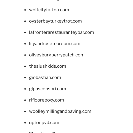
wolfcitytattoo.com
oysterbayturkeytrot.com
lafronterarestauranteybar.com
lilyandrosetearoom.com
olivesburgberrypatch.com
theslushkids.com
giobastian.com
glpascensori.com
rifloorepoxy.com
woolleymillingandpaving.com
uptonpvd.com