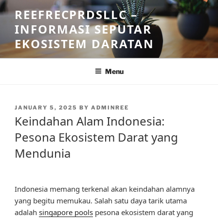
Skip
REEFRECPRDSLLC –
to
INFORMASI SEPUTAR
content
EKOSISTEM DARATAN
Menu
POSTED
JANUARY 5, 2025
BY
ADMINREE
ON
Keindahan Alam Indonesia:
Pesona Ekosistem Darat yang
Mendunia
Indonesia memang terkenal akan keindahan alamnya
yang begitu memukau. Salah satu daya tarik utama
adalah
singapore pools
pesona ekosistem darat yang