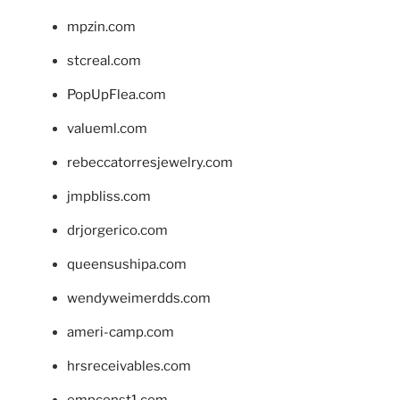
mpzin.com
stcreal.com
PopUpFlea.com
valueml.com
rebeccatorresjewelry.com
jmpbliss.com
drjorgerico.com
queensushipa.com
wendyweimerdds.com
ameri-camp.com
hrsreceivables.com
empconst1.com