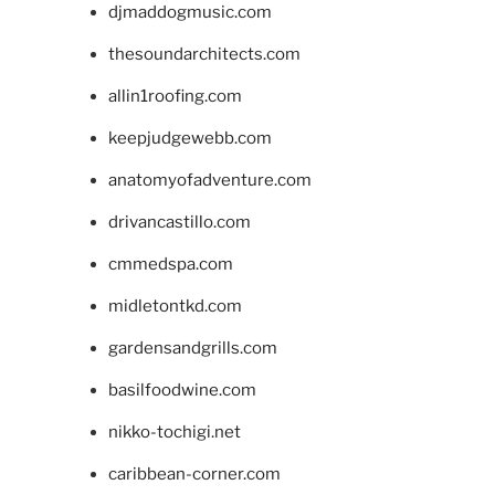
djmaddogmusic.com
thesoundarchitects.com
allin1roofing.com
keepjudgewebb.com
anatomyofadventure.com
drivancastillo.com
cmmedspa.com
midletontkd.com
gardensandgrills.com
basilfoodwine.com
nikko-tochigi.net
caribbean-corner.com