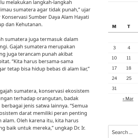
perlu melakukan langkah-langkah
imau sumatera agar tidak punah,” ujar
ur Konservasi Sumber Daya Alam Hayati
up dan Kehutanan.
M
T
jah sumatera juga termasuk dalam
ndungi. Gajah sumatera merupakan
3
4
ng juga terancam punah akibat
10
11
itat. “Kita harus bersama-sama
17
18
r tetap bisa hidup bebas di alam liar,”
24
25
31
gajah sumatera, konservasi ekosistem
ungan terhadap orangutan, badak
« Mar
n berbagai jenis satwa lainnya. “Semua
osistem darat memiliki peran penting
lam. Oleh karena itu, kita harus
 baik untuk mereka,” ungkap Dr. Ir.
Search
for: