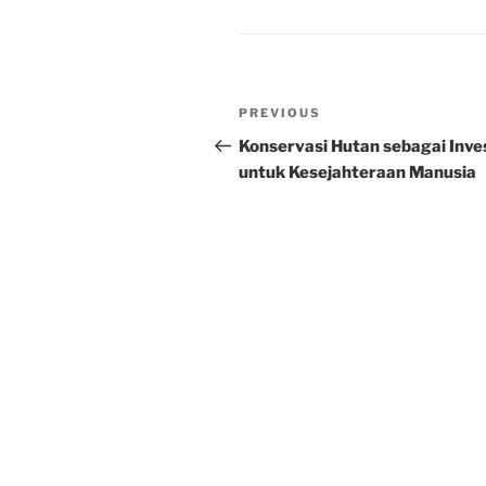
Post
Previous
PREVIOUS
navigation
Post
Konservasi Hutan sebagai Inve
untuk Kesejahteraan Manusia