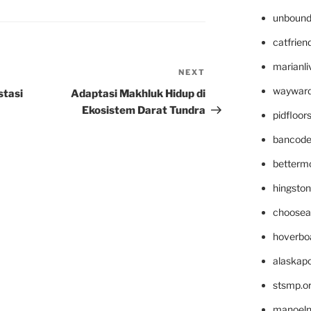
unbound
catfrien
marianli
NEXT
Next
Post
wayward
stasi
Adaptasi Makhluk Hidup di
Ekosistem Darat Tundra
pidfloo
bancode
betterm
hingsto
choosea
hoverbo
alaskapo
stsmp.o
manoel