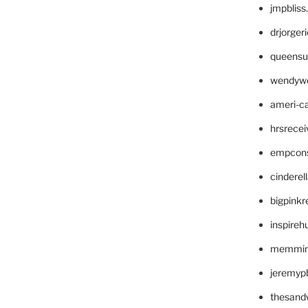
jmpblis
drjorger
queensu
wendyw
ameri-
hrsrece
empcon
cinderel
bigpinkr
inspireh
memming
jeremyp
thesand