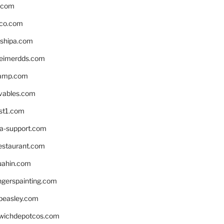
s.com
ico.com
shipa.com
eimerdds.com
camp.com
ivables.com
st1.com
la-support.com
estaurant.com
uahin.com
erspainting.com
beasley.com
wichdepotcos.com