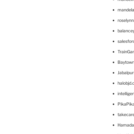
mandelae
roselyn
balance
salesfo
TrainG
Baytown
Jabalpu
halobjd
intellig
PikaPik
takecar
Hamada