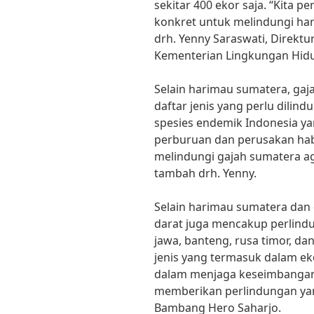
sekitar 400 ekor saja. “Kita 
konkret untuk melindungi har
drh. Yenny Saraswati, Direkt
Kementerian Lingkungan Hid
Selain harimau sumatera, ga
daftar jenis yang perlu dili
spesies endemik Indonesia ya
perburuan dan perusakan hab
melindungi gajah sumatera aga
tambah drh. Yenny.
Selain harimau sumatera dan 
darat juga mencakup perlind
jawa, banteng, rusa timor, da
jenis yang termasuk dalam ek
dalam menjaga keseimbangan a
memberikan perlindungan yang
Bambang Hero Saharjo.