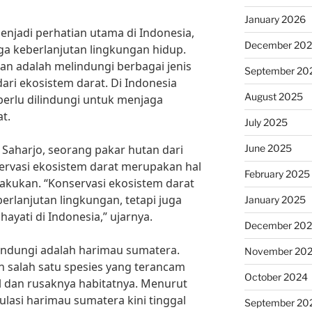
January 2026
enjadi perhatian utama di Indonesia,
December 20
a keberlanjutan lingkungan hidup.
an adalah melindungi berbagai jenis
September 20
ari ekosistem darat. Di Indonesia
August 2025
 perlu dilindungi untuk menjaga
t.
July 2025
June 2025
 Saharjo, seorang pakar hutan dari
servasi ekosistem darat merupakan hal
February 2025
lakukan. “Konservasi ekosistem darat
erlanjutan lingkungan, tetapi juga
January 2025
yati di Indonesia,” ujarnya.
December 20
ilindungi adalah harimau sumatera.
November 20
salah satu spesies yang terancam
October 2024
l dan rusaknya habitatnya. Menurut
lasi harimau sumatera kini tinggal
September 20