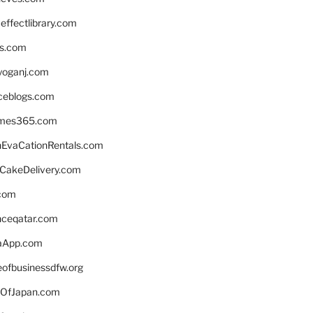
ffectlibrary.com
ns.com
yoganj.com
rceblogs.com
ames365.com
EvaCationRentals.com
rCakeDelivery.com
.com
enceqatar.com
aApp.com
eofbusinessdfw.org
OfJapan.com