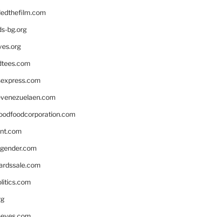
edthefilm.com
ds-bg.org
ves.org
tees.com
rsexpress.com
venezuelaen.com
oodfoodcorporation.com
nnt.com
gender.com
ardssale.com
litics.com
rg
neves.com