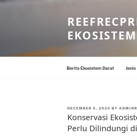
Skip
to
REEFRECPR
content
EKOSISTEM
Berita Ekosistem Darat
Jenis
POSTED
DECEMBER 5, 2024
BY
ADMINR
ON
Konservasi Ekosist
Perlu Dilindungi d