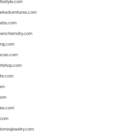
ifestyle.com
eekadventures.com
labs.com
leanchemdry.com
ing.com
acee.com
ntshop.com
te.com
om
com
ea.com
.com
torresjewelry.com