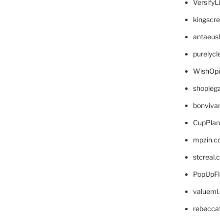
VersifyL
kingscr
antaeus
purelyc
WishOp
shopleg
bonviva
CupPlan
mpzin.c
stcreal.
PopUpFl
valueml
rebecca