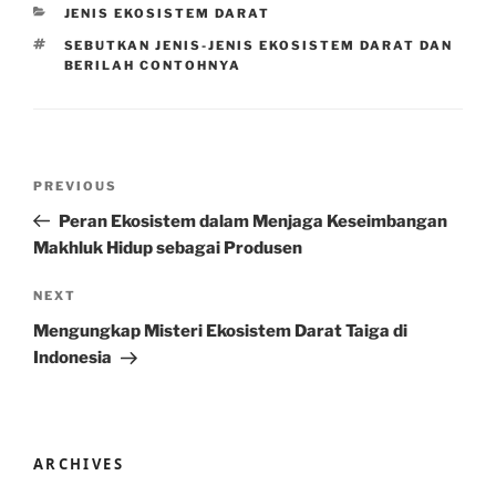
CATEGORIES
JENIS EKOSISTEM DARAT
TAGS
SEBUTKAN JENIS-JENIS EKOSISTEM DARAT DAN
BERILAH CONTOHNYA
Post
Previous
PREVIOUS
navigation
Post
Peran Ekosistem dalam Menjaga Keseimbangan
Makhluk Hidup sebagai Produsen
Next
NEXT
Post
Mengungkap Misteri Ekosistem Darat Taiga di
Indonesia
ARCHIVES