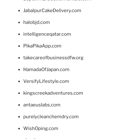
JabalpurCakeDelivery.com
halobjd.com
intelligenceqatar.com
PikaPikaApp.com
takecareofbusinessdfw.org
HamadaOfJapan.com
VersifyLifestyle.com
kingscreekadventures.com
antaeuslabs.com
purelycleanchemdry.com
WishOping.com