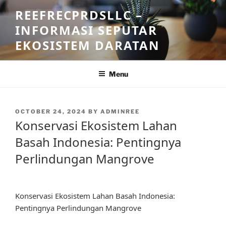
Skip
REEFRECPRDSLLC –
to
INFORMASI SEPUTAR
content
EKOSISTEM DARATAN
Menu
POSTED
OCTOBER 24, 2024
BY
ADMINREE
ON
Konservasi Ekosistem Lahan
Basah Indonesia: Pentingnya
Perlindungan Mangrove
Konservasi Ekosistem Lahan Basah Indonesia:
Pentingnya Perlindungan Mangrove