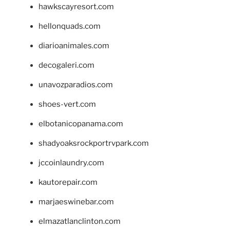
hawkscayresort.com
hellonquads.com
diarioanimales.com
decogaleri.com
unavozparadios.com
shoes-vert.com
elbotanicopanama.com
shadyoaksrockportrvpark.com
jccoinlaundry.com
kautorepair.com
marjaeswinebar.com
elmazatlanclinton.com