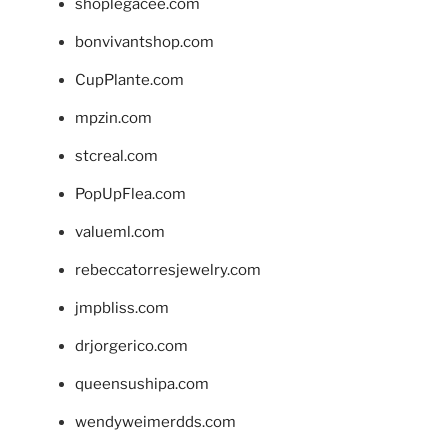
shoplegacee.com
bonvivantshop.com
CupPlante.com
mpzin.com
stcreal.com
PopUpFlea.com
valueml.com
rebeccatorresjewelry.com
jmpbliss.com
drjorgerico.com
queensushipa.com
wendyweimerdds.com