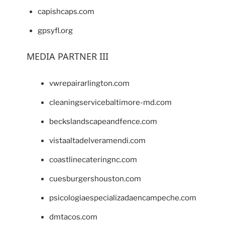
capishcaps.com
gpsyfl.org
MEDIA PARTNER III
vwrepairarlington.com
cleaningservicebaltimore-md.com
beckslandscapeandfence.com
vistaaltadelveramendi.com
coastlinecateringnc.com
cuesburgershouston.com
psicologiaespecializadaencampeche.com
dmtacos.com