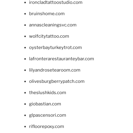
ironcladtattoostudio.com
bruinshome.com
annascleaningsvc.com
wolfcitytattoo.com
oysterbayturkeytrot.com
lafronterarestauranteybar.com
lilyandrosetearoom.com
olivesburgberrypatch.com
theslushkids.com
giobastian.com
glpascensori.com
rifloorepoxy.com