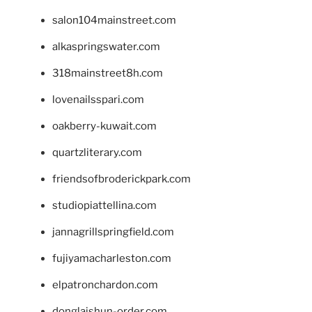
salon104mainstreet.com
alkaspringswater.com
318mainstreet8h.com
lovenailsspari.com
oakberry-kuwait.com
quartzliterary.com
friendsofbroderickpark.com
studiopiattellina.com
jannagrillspringfield.com
fujiyamacharleston.com
elpatronchardon.com
donglaishun-order.com