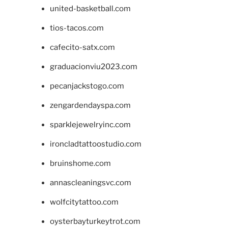
united-basketball.com
tios-tacos.com
cafecito-satx.com
graduacionviu2023.com
pecanjackstogo.com
zengardendayspa.com
sparklejewelryinc.com
ironcladtattoostudio.com
bruinshome.com
annascleaningsvc.com
wolfcitytattoo.com
oysterbayturkeytrot.com