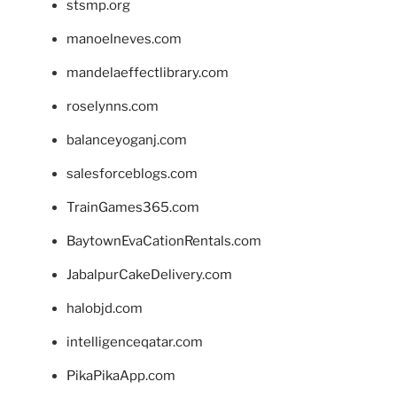
stsmp.org
manoelneves.com
mandelaeffectlibrary.com
roselynns.com
balanceyoganj.com
salesforceblogs.com
TrainGames365.com
BaytownEvaCationRentals.com
JabalpurCakeDelivery.com
halobjd.com
intelligenceqatar.com
PikaPikaApp.com