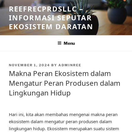
Skip
REEFRECPRDSLLC –
to
INFORMASI SEPUTAR
content
EKOSISTEM DARATAN
Menu
POSTED
NOVEMBER 1, 2024
BY
ADMINREE
ON
Makna Peran Ekosistem dalam
Mengatur Peran Produsen dalam
Lingkungan Hidup
Hari ini, kita akan membahas mengenai makna peran
ekosistem dalam mengatur peran produsen dalam
lingkungan hidup. Ekosistem merupakan suatu sistem