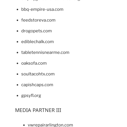
bbq-empire-usa.com
feedstoreva.com
drogopets.com
ediblechalk.com
tabletennisnearme.com
oaksofa.com
soultacohtx.com
capishcaps.com
gpsyfl.org
MEDIA PARTNER III
vwrepairarlington.com