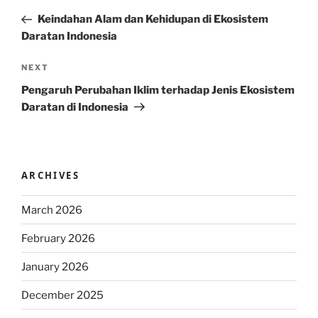
navigation
Post
Keindahan Alam dan Kehidupan di Ekosistem
Daratan Indonesia
Next
NEXT
Post
Pengaruh Perubahan Iklim terhadap Jenis Ekosistem
Daratan di Indonesia
ARCHIVES
March 2026
February 2026
January 2026
December 2025