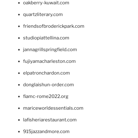
oakberry-kuwait.com
quartzliterary.com
friendsofbroderickpark.com
studiopiattellina.com
jannagrillspringfield.com
fujiyamacharleston.com
elpatronchardon.com
donglaishun-order.com
fiamc-rome2022.org
mariceworldessentials.com
lafisheriarestaurant.com
915jazzandmore.com