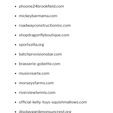
phoone24brookfield.com
mickeybarmama.com
roadwayconstructioninc.com
shopdragonflyboutique.com
sportszilla.org
batchprovisionsbar.com
brasserie-gobette.com
musicrearte.com
morseysfarms.com
riverviewtennis.com
official-kelly-toys-squishmallows.com
displaygardenonsuncrest.org