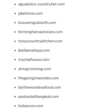
aguadulce-countryfair.com
jakehovis.com
bosswingsduluth.com
birminghamautocare.com
tonyscountrykitchen.com
jbellasnailspa.com
mychaihouse.com
alvisgrooming.com
thegeorginaestate.com
blythewoodseafood.com
paolosdelibangkok.com
bobacove.com