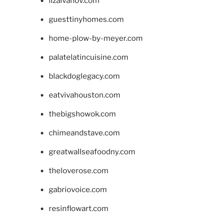
lizaivanov.com
guesttinyhomes.com
home-plow-by-meyer.com
palatelatincuisine.com
blackdoglegacy.com
eatvivahouston.com
thebigshowok.com
chimeandstave.com
greatwallseafoodny.com
theloverose.com
gabriovoice.com
resinflowart.com