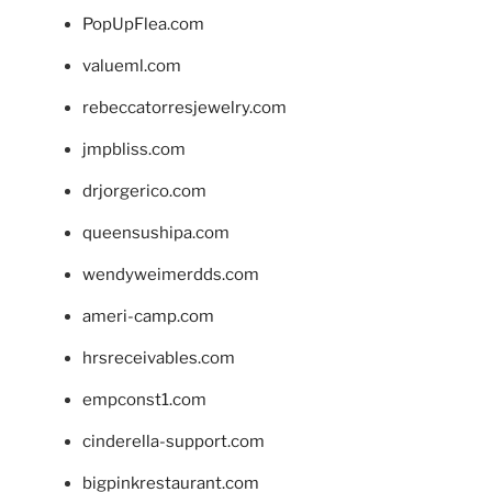
PopUpFlea.com
valueml.com
rebeccatorresjewelry.com
jmpbliss.com
drjorgerico.com
queensushipa.com
wendyweimerdds.com
ameri-camp.com
hrsreceivables.com
empconst1.com
cinderella-support.com
bigpinkrestaurant.com