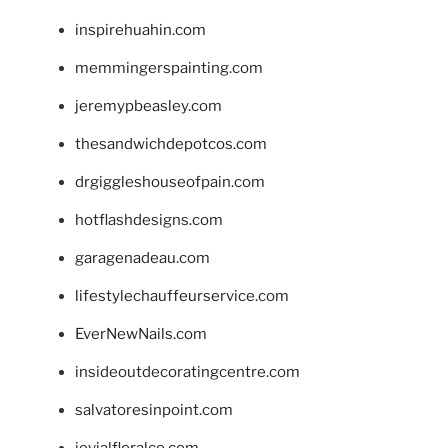
inspirehuahin.com
memmingerspainting.com
jeremypbeasley.com
thesandwichdepotcos.com
drgiggleshouseofpain.com
hotflashdesigns.com
garagenadeau.com
lifestylechauffeurservice.com
EverNewNails.com
insideoutdecoratingcentre.com
salvatoresinpoint.com
jovialfloralco.com