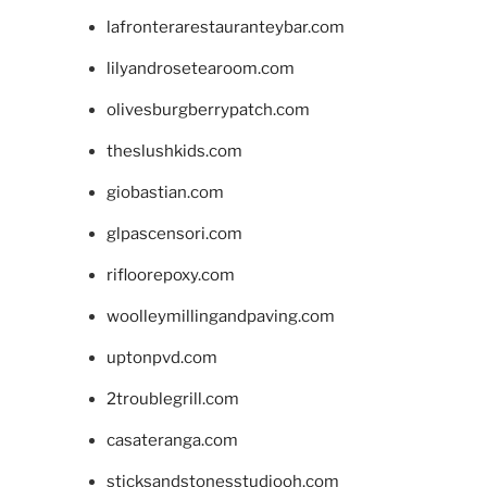
lafronterarestauranteybar.com
lilyandrosetearoom.com
olivesburgberrypatch.com
theslushkids.com
giobastian.com
glpascensori.com
rifloorepoxy.com
woolleymillingandpaving.com
uptonpvd.com
2troublegrill.com
casateranga.com
sticksandstonesstudiooh.com