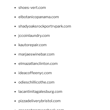
shoes-vert.com
elbotanicopanama.com
shadyoaksrockportrvpark.com
jccoinlaundry.com
kautorepair.com
marjaeswinebar.com
elmazatlanclinton.com
ideacoffeenyc.com
odieschillicothe.com
lacantinitagalesburg.com
pizzadeliverybristol.com