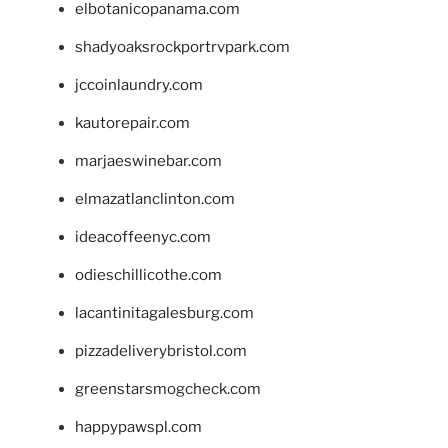
elbotanicopanama.com
shadyoaksrockportrvpark.com
jccoinlaundry.com
kautorepair.com
marjaeswinebar.com
elmazatlanclinton.com
ideacoffeenyc.com
odieschillicothe.com
lacantinitagalesburg.com
pizzadeliverybristol.com
greenstarsmogcheck.com
happypawspl.com