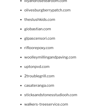
lilyandrosetearoom.com
olivesburgberrypatch.com
theslushkids.com
giobastian.com
glpascensori.com
rifloorepoxy.com
woolleymillingandpaving.com
uptonpvd.com
2troublegrill.com
casateranga.com
sticksandstonesstudiooh.com
walkers-treeservice.com