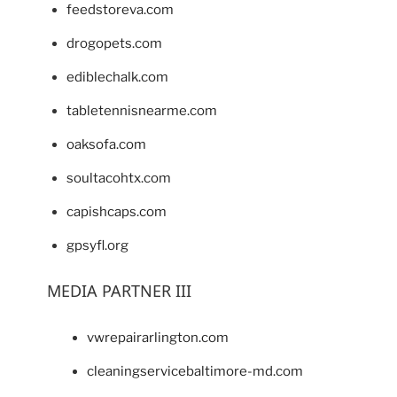
feedstoreva.com
drogopets.com
ediblechalk.com
tabletennisnearme.com
oaksofa.com
soultacohtx.com
capishcaps.com
gpsyfl.org
MEDIA PARTNER III
vwrepairarlington.com
cleaningservicebaltimore-md.com