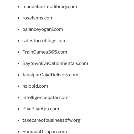
mandelaeffectlibrary.com
roselynns.com
balanceyoganj.com
salesforceblogs.com
TrainGames365.com
BaytownEvaCationRentals.com
JabalpurCakeDelivery.com
halobjd.com
intelligenceqatar.com
PikaPikaApp.com
takecareofbusinessdfw.org
HamadaOfJapan.com