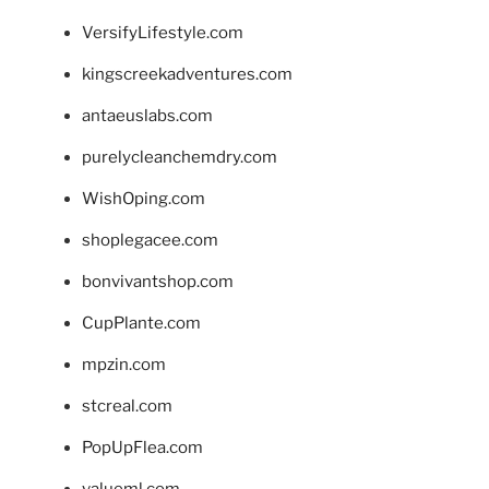
VersifyLifestyle.com
kingscreekadventures.com
antaeuslabs.com
purelycleanchemdry.com
WishOping.com
shoplegacee.com
bonvivantshop.com
CupPlante.com
mpzin.com
stcreal.com
PopUpFlea.com
valueml.com