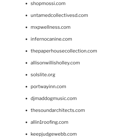
shopmossi.com
untamedcollectivesd.com
mxpwellness.com
infernocanine.com
thepaperhousecollection.com
allisonwillisholley.com
solslite.org
portwayinn.com
djmaddogmusic.com
thesoundarchitects.com
allin1roofing.com
keepjudgewebb.com