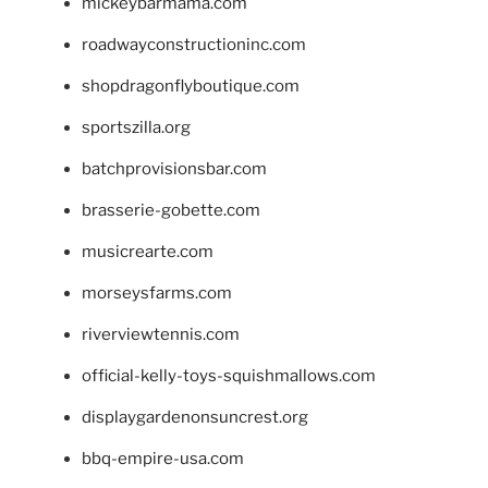
mickeybarmama.com
roadwayconstructioninc.com
shopdragonflyboutique.com
sportszilla.org
batchprovisionsbar.com
brasserie-gobette.com
musicrearte.com
morseysfarms.com
riverviewtennis.com
official-kelly-toys-squishmallows.com
displaygardenonsuncrest.org
bbq-empire-usa.com