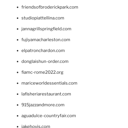
friendsofbroderickpark.com
studiopiattellina.com
jannagrillspringfield.com
fujiyamacharleston.com
elpatronchardon.com
donglaishun-order.com
fiamc-rome2022.org
mariceworldessentials.com
lafisheriarestaurant.com
915jazzandmore.com
aguadulce-countryfair.com
jakehovis.com