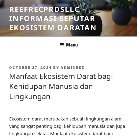
Skip
REEFRECPRDSLLC –
to
INFORMASI SEPUTAR
content
EKOSISTEM DARATAN
Menu
POSTED
OCTOBER 27, 2024
BY
ADMINREE
ON
Manfaat Ekosistem Darat bagi
Kehidupan Manusia dan
Lingkungan
Ekosistem darat merupakan sebuah lingkungan alami
yang sangat penting bagi kehidupan manusia dan juga
lingkungan sekitar. Manfaat ekosistem darat bagi