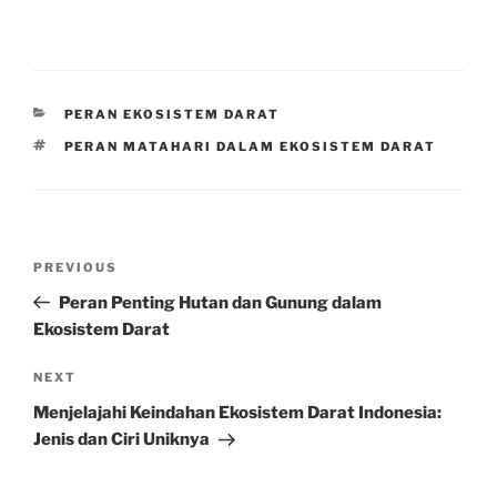
CATEGORIES
PERAN EKOSISTEM DARAT
TAGS
PERAN MATAHARI DALAM EKOSISTEM DARAT
Post
Previous
PREVIOUS
navigation
Post
Peran Penting Hutan dan Gunung dalam
Ekosistem Darat
Next
NEXT
Post
Menjelajahi Keindahan Ekosistem Darat Indonesia:
Jenis dan Ciri Uniknya