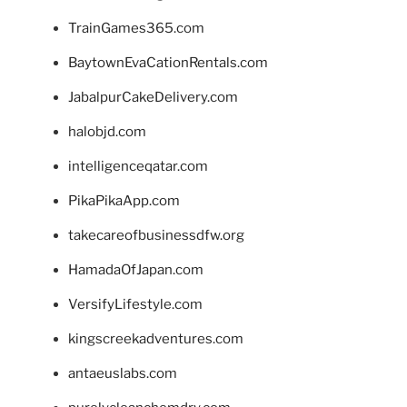
TrainGames365.com
BaytownEvaCationRentals.com
JabalpurCakeDelivery.com
halobjd.com
intelligenceqatar.com
PikaPikaApp.com
takecareofbusinessdfw.org
HamadaOfJapan.com
VersifyLifestyle.com
kingscreekadventures.com
antaeuslabs.com