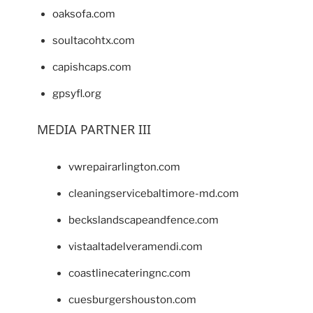
oaksofa.com
soultacohtx.com
capishcaps.com
gpsyfl.org
MEDIA PARTNER III
vwrepairarlington.com
cleaningservicebaltimore-md.com
beckslandscapeandfence.com
vistaaltadelveramendi.com
coastlinecateringnc.com
cuesburgershouston.com