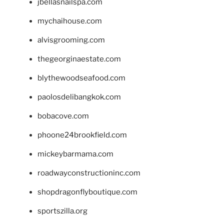
jbellasnailspa.com
mychaihouse.com
alvisgrooming.com
thegeorginaestate.com
blythewoodseafood.com
paolosdelibangkok.com
bobacove.com
phoone24brookfield.com
mickeybarmama.com
roadwayconstructioninc.com
shopdragonflyboutique.com
sportszilla.org