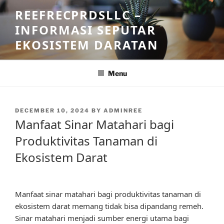
Skip
REEFRECPRDSLLC –
to
INFORMASI SEPUTAR
content
EKOSISTEM DARATAN
Menu
POSTED
DECEMBER 10, 2024
BY
ADMINREE
ON
Manfaat Sinar Matahari bagi
Produktivitas Tanaman di
Ekosistem Darat
Manfaat sinar matahari bagi produktivitas tanaman di
ekosistem darat memang tidak bisa dipandang remeh.
Sinar matahari menjadi sumber energi utama bagi