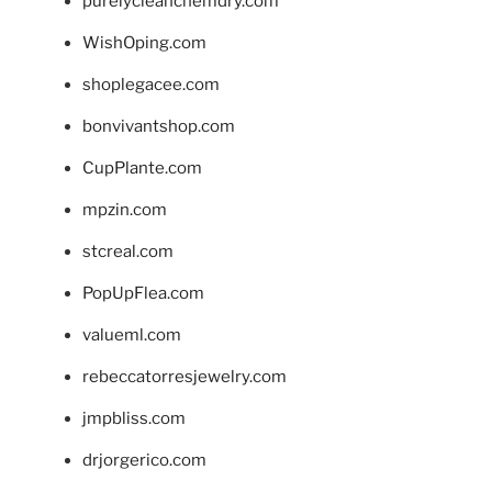
purelycleanchemdry.com
WishOping.com
shoplegacee.com
bonvivantshop.com
CupPlante.com
mpzin.com
stcreal.com
PopUpFlea.com
valueml.com
rebeccatorresjewelry.com
jmpbliss.com
drjorgerico.com