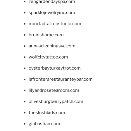
zengardendayspa.com
sparklejewelryinc.com
ironcladtattoostudio.com
bruinshome.com
annascleaningsvc.com
wolfcitytattoo.com
oysterbayturkeytrot.com
lafronterarestauranteybar.com
lilyandrosetearoom.com
olivesburgberrypatch.com
theslushkids.com
giobastian.com