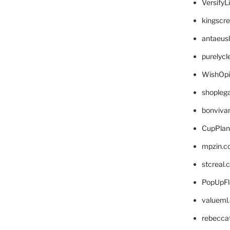
VersifyL
kingscr
antaeus
purelyc
WishOp
shopleg
bonviva
CupPlan
mpzin.c
stcreal.
PopUpFl
valueml
rebecca