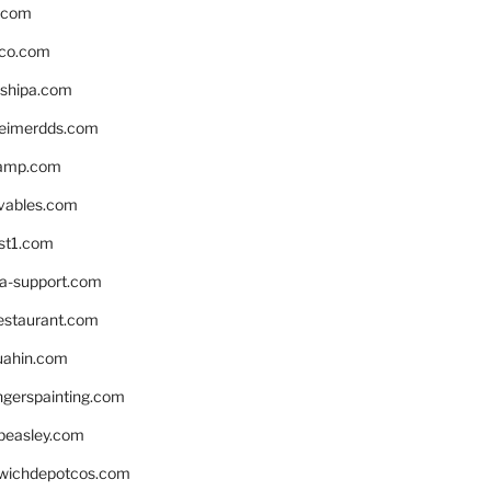
s.com
ico.com
shipa.com
eimerdds.com
camp.com
ivables.com
st1.com
la-support.com
estaurant.com
uahin.com
erspainting.com
beasley.com
wichdepotcos.com