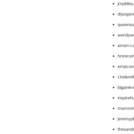
jmpblis
drjorger
queensu
wendyw
ameri-
hrsrece
empcon
cinderel
bigpinkr
inspireh
memming
jeremyp
thesand