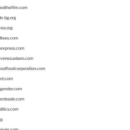
edthefilm.com
ds-bg.org
ves.org
tees.com
rsexpress.com
venezuelaen.com
oodfoodcorporation.com
nnt.com
gender.com
ardssale.com
litics.com
rg
neves.com