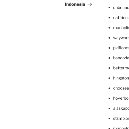
Indonesia
unbound
catfrien
marianli
wayward
pidfloo
bancode
betterm
hingsto
choosea
hoverbo
alaskapo
stsmp.o
manoel