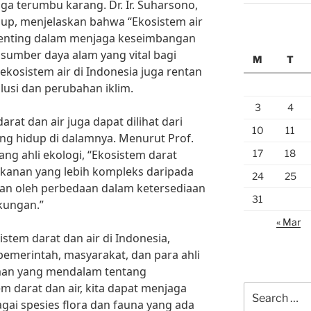
gga terumbu karang. Dr. Ir. Suharsono,
up, menjelaskan bahwa “Ekosistem air
 penting dalam menjaga keseimbangan
sumber daya alam yang vital bagi
M
T
kosistem air di Indonesia juga rentan
lusi dan perubahan iklim.
3
4
rat dan air juga dapat dilihat dari
10
11
ang hidup di dalamnya. Menurut Prof.
17
18
ng ahli ekologi, “Ekosistem darat
akanan yang lebih kompleks daripada
24
25
bkan oleh perbedaan dalam ketersediaan
31
kungan.”
« Mar
stem darat dan air di Indonesia,
pemerintah, masyarakat, dan para ahli
man yang mendalam tentang
em darat dan air, kita dapat menjaga
Search
ai spesies flora dan fauna yang ada
for: