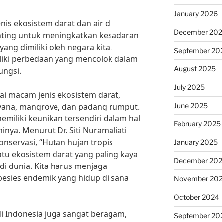
January 2026
is ekosistem darat dan air di
December 20
enting untuk meningkatkan kesadaran
ng dimiliki oleh negara kita.
September 20
iliki perbedaan yang mencolok dalam
August 2025
ungsi.
July 2025
ai macam jenis ekosistem darat,
June 2025
savana, mangrove, dan padang rumput.
memiliki keunikan tersendiri dalam hal
February 2025
nya. Menurut Dr. Siti Nuramaliati
konservasi, “Hutan hujan tropis
January 2025
tu ekosistem darat yang paling kaya
December 20
i dunia. Kita harus menjaga
spesies endemik yang hidup di sana
November 20
October 2024
di Indonesia juga sangat beragam,
September 20