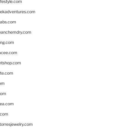
ifestyle.com
eekadventures.com
labs.com
leanchemdry.com
ing.com
acee.com
ntshop.com
te.com
om
com
ea.com
.com
torresjewelry.com