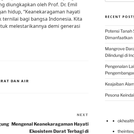
g diungkapkan oleh Prof. Dr. Emil
gan hidup, “Keanekaragaman hayati
RECENT POST
ernilai bagi bangsa Indonesia. Kita
uk melestarikannya demi generasi
Potensi Tanah 
Dimanfaatkan
Mangrove Darat
Dilindungi di I
Pengenalan La
Pengembangan 
ARAT DAN AIR
Keajaiban Alam
Pesona Keindah
NEXT
Next
okhealt
Post
gung
Mengenal Keanekaragaman Hayati
Ekosistem Darat Terbagi di
theinte