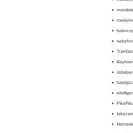
mandelae
roselyn
balance
salesfo
TrainG
Baytown
Jabalpu
halobjd
intellig
PikaPik
takecar
Hamada