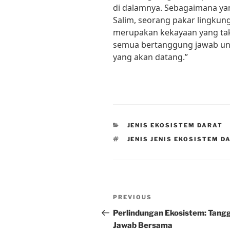
di dalamnya. Sebagaimana yan
Salim, seorang pakar lingkun
merupakan kekayaan yang tak t
semua bertanggung jawab unt
yang akan datang.”
CATEGORIES
JENIS EKOSISTEM DARAT
TAGS
JENIS JENIS EKOSISTEM D
Post
Previous
PREVIOUS
navigation
Post
Perlindungan Ekosistem: Tang
Jawab Bersama