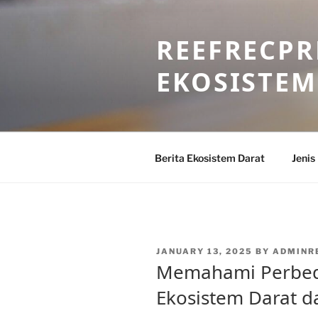
Skip
to
REEFRECPR
content
EKOSISTEM
Berita Ekosistem Darat
Jenis
POSTED
JANUARY 13, 2025
BY
ADMINR
ON
Memahami Perbeda
Ekosistem Darat da