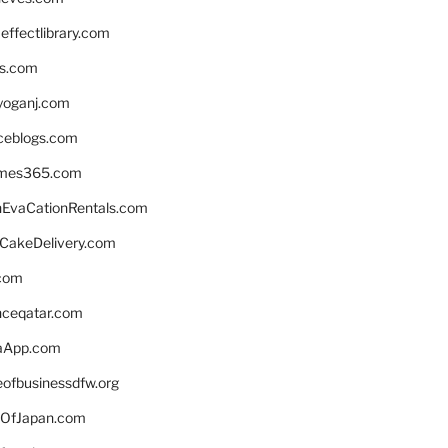
ffectlibrary.com
ns.com
yoganj.com
rceblogs.com
ames365.com
EvaCationRentals.com
rCakeDelivery.com
.com
enceqatar.com
aApp.com
eofbusinessdfw.org
OfJapan.com