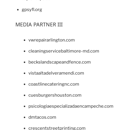
gpsyfl.org
MEDIA PARTNER III
vwrepairarlington.com
cleaningservicebaltimore-md.com
beckslandscapeandfence.com
vistaaltadelveramendi.com
coastlinecateringnc.com
cuesburgershouston.com
psicologiaespecializadaencampeche.com
dmtacos.com
crescentstreetprinting.com