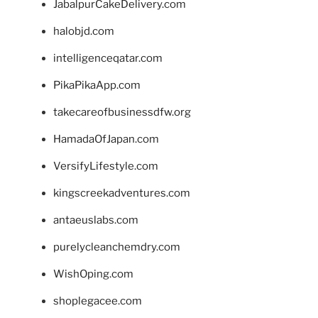
JabalpurCakeDelivery.com
halobjd.com
intelligenceqatar.com
PikaPikaApp.com
takecareofbusinessdfw.org
HamadaOfJapan.com
VersifyLifestyle.com
kingscreekadventures.com
antaeuslabs.com
purelycleanchemdry.com
WishOping.com
shoplegacee.com