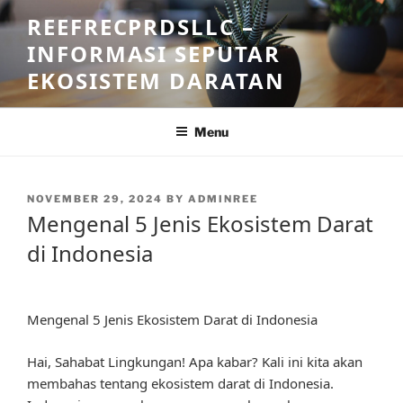
Skip
REEFRECPRDSLLC –
to
INFORMASI SEPUTAR
content
EKOSISTEM DARATAN
Menu
POSTED
NOVEMBER 29, 2024
BY
ADMINREE
ON
Mengenal 5 Jenis Ekosistem Darat
di Indonesia
Mengenal 5 Jenis Ekosistem Darat di Indonesia
Hai, Sahabat Lingkungan! Apa kabar? Kali ini kita akan
membahas tentang ekosistem darat di Indonesia.