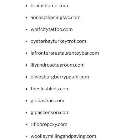
bruinshome.com
annascleaningsvc.com
wolfcitytattoo.com
oysterbayturkeytrot.com
lafronterarestauranteybar.com
lilyandrosetearoom.com
olivesburgberrypatch.com
theslushkids.com
giobastian.com
glpascensori.com
rifloorepoxy.com
woolleymillingandpaving.com