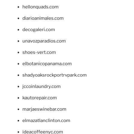
hellonquads.com
diarioanimales.com
decogaleri.com
unavozparadios.com
shoes-vert.com
elbotanicopanama.com
shadyoaksrockportrvpark.com
jccoinlaundry.com
kautorepair.com
marjaeswinebar.com
elmazatlanclinton.com
ideacoffeenyc.com