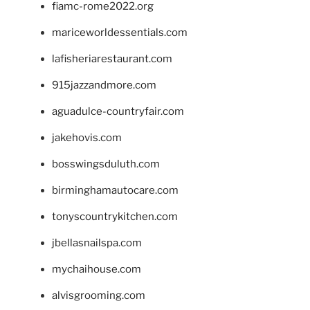
fiamc-rome2022.org
mariceworldessentials.com
lafisheriarestaurant.com
915jazzandmore.com
aguadulce-countryfair.com
jakehovis.com
bosswingsduluth.com
birminghamautocare.com
tonyscountrykitchen.com
jbellasnailspa.com
mychaihouse.com
alvisgrooming.com