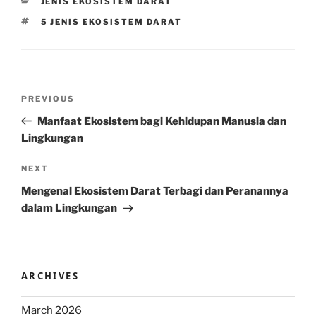
CATEGORIES
JENIS EKOSISTEM DARAT
TAGS
5 JENIS EKOSISTEM DARAT
Post
Previous
PREVIOUS
navigation
Post
Manfaat Ekosistem bagi Kehidupan Manusia dan
Lingkungan
Next
NEXT
Post
Mengenal Ekosistem Darat Terbagi dan Peranannya
dalam Lingkungan
ARCHIVES
March 2026