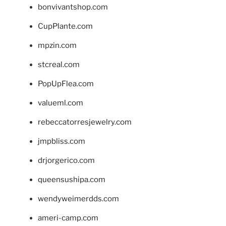
bonvivantshop.com
CupPlante.com
mpzin.com
stcreal.com
PopUpFlea.com
valueml.com
rebeccatorresjewelry.com
jmpbliss.com
drjorgerico.com
queensushipa.com
wendyweimerdds.com
ameri-camp.com