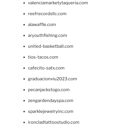
valenciamarketytaqueria.com
reefrecordsllc.com
alawaffle.com
aryouthfishing.com
united-basketball.com
tios-tacos.com
cafecito-satx.com
graduacionviu2023.com
pecanjackstogo.com
zengardendayspa.com
sparklejewelryinc.com
ironcladtattoostudio.com