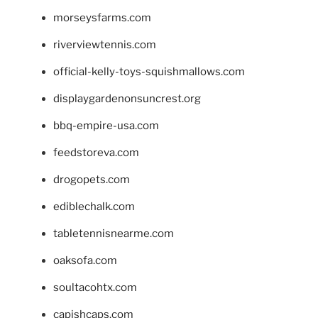
morseysfarms.com
riverviewtennis.com
official-kelly-toys-squishmallows.com
displaygardenonsuncrest.org
bbq-empire-usa.com
feedstoreva.com
drogopets.com
ediblechalk.com
tabletennisnearme.com
oaksofa.com
soultacohtx.com
capishcaps.com