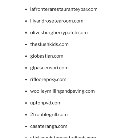
lafronterarestauranteybar.com
lilyandrosetearoom.com
olivesburgberrypatch.com
theslushkids.com
giobastian.com
glpascensori.com
rifloorepoxy.com
woolleymillingandpaving.com
uptonpvd.com
2troublegrill.com
casateranga.com