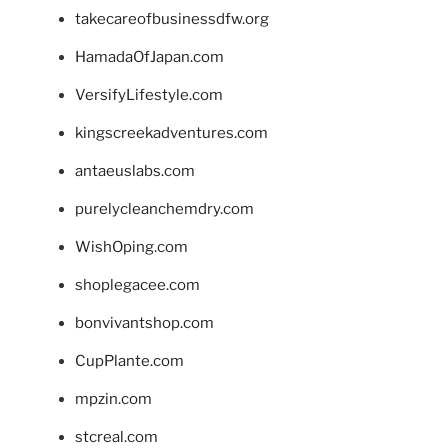
takecareofbusinessdfw.org
HamadaOfJapan.com
VersifyLifestyle.com
kingscreekadventures.com
antaeuslabs.com
purelycleanchemdry.com
WishOping.com
shoplegacee.com
bonvivantshop.com
CupPlante.com
mpzin.com
stcreal.com