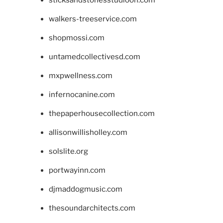
sticksandstonesstudiooh.com
walkers-treeservice.com
shopmossi.com
untamedcollectivesd.com
mxpwellness.com
infernocanine.com
thepaperhousecollection.com
allisonwillisholley.com
solslite.org
portwayinn.com
djmaddogmusic.com
thesoundarchitects.com