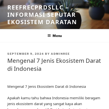
Skip
REEFRECPRDSLLC –
to
INFORMASI SEPUTAR
content
EKOSISTEM DARATAN
Menu
POSTED
SEPTEMBER 9, 2024
BY
ADMINREE
ON
Mengenal 7 Jenis Ekosistem Darat
di Indonesia
Mengenal 7 Jenis Ekosistem Darat di Indonesia
Apakah kamu tahu bahwa Indonesia memiliki beragam
jenis ekosistem darat yang sangat kaya akan