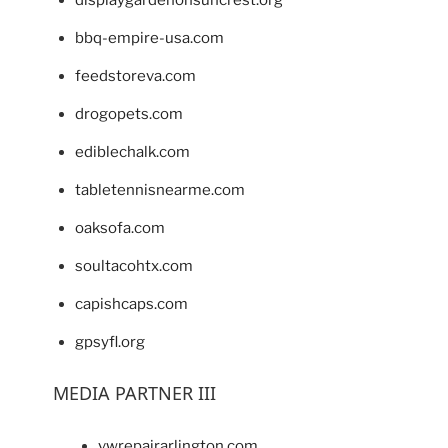
bbq-empire-usa.com
feedstoreva.com
drogopets.com
ediblechalk.com
tabletennisnearme.com
oaksofa.com
soultacohtx.com
capishcaps.com
gpsyfl.org
MEDIA PARTNER III
vwrepairarlington.com