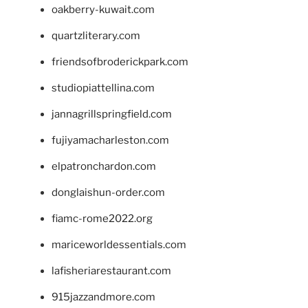
oakberry-kuwait.com
quartzliterary.com
friendsofbroderickpark.com
studiopiattellina.com
jannagrillspringfield.com
fujiyamacharleston.com
elpatronchardon.com
donglaishun-order.com
fiamc-rome2022.org
mariceworldessentials.com
lafisheriarestaurant.com
915jazzandmore.com