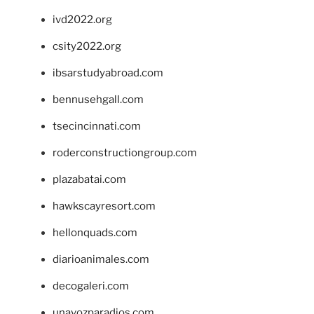
ivd2022.org
csity2022.org
ibsarstudyabroad.com
bennusehgall.com
tsecincinnati.com
roderconstructiongroup.com
plazabatai.com
hawkscayresort.com
hellonquads.com
diarioanimales.com
decogaleri.com
unavozparadios.com