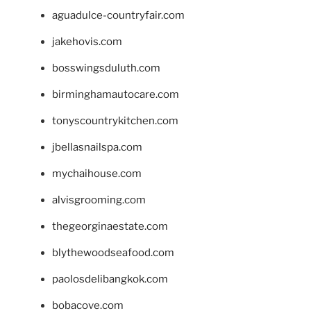
aguadulce-countryfair.com
jakehovis.com
bosswingsduluth.com
birminghamautocare.com
tonyscountrykitchen.com
jbellasnailspa.com
mychaihouse.com
alvisgrooming.com
thegeorginaestate.com
blythewoodseafood.com
paolosdelibangkok.com
bobacove.com