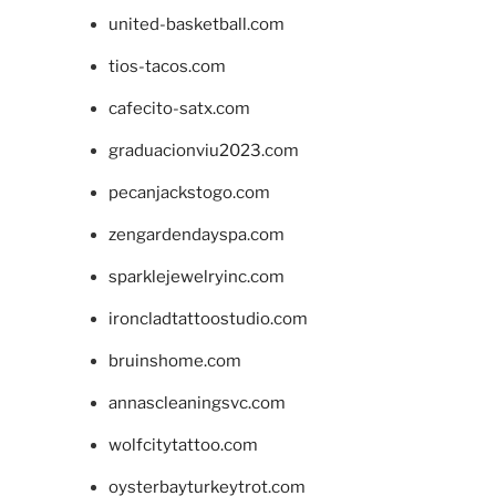
united-basketball.com
tios-tacos.com
cafecito-satx.com
graduacionviu2023.com
pecanjackstogo.com
zengardendayspa.com
sparklejewelryinc.com
ironcladtattoostudio.com
bruinshome.com
annascleaningsvc.com
wolfcitytattoo.com
oysterbayturkeytrot.com