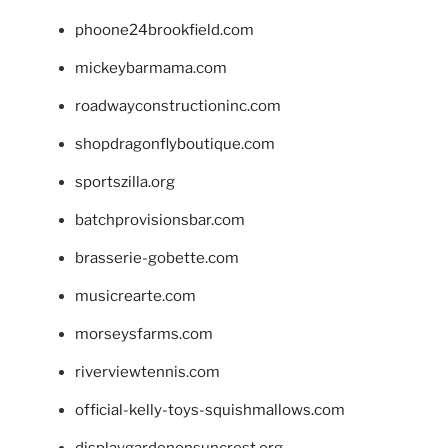
phoone24brookfield.com
mickeybarmama.com
roadwayconstructioninc.com
shopdragonflyboutique.com
sportszilla.org
batchprovisionsbar.com
brasserie-gobette.com
musicrearte.com
morseysfarms.com
riverviewtennis.com
official-kelly-toys-squishmallows.com
displaygardenonsuncrest.org