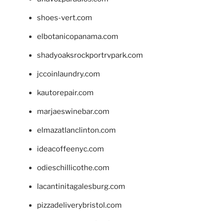
shoes-vert.com
elbotanicopanama.com
shadyoaksrockportrvpark.com
jccoinlaundry.com
kautorepair.com
marjaeswinebar.com
elmazatlanclinton.com
ideacoffeenyc.com
odieschillicothe.com
lacantinitagalesburg.com
pizzadeliverybristol.com