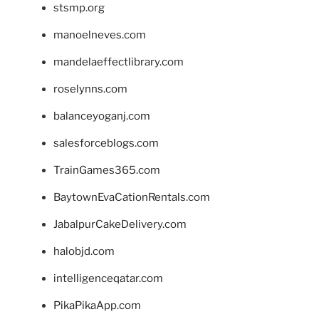
stsmp.org
manoelneves.com
mandelaeffectlibrary.com
roselynns.com
balanceyoganj.com
salesforceblogs.com
TrainGames365.com
BaytownEvaCationRentals.com
JabalpurCakeDelivery.com
halobjd.com
intelligenceqatar.com
PikaPikaApp.com