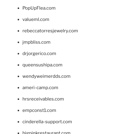
PopUpFlea.com
valueml.com
rebeccatorresjewelry.com
jmpbliss.com
drjorgerico.com
queensushipa.com
wendyweimerdds.com
ameri-camp.com
hrsreceivables.com
empconst1.com
cinderella-support.com
bigpinkrestaurant.com