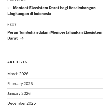
Previous
PREVIOUS
navigation
Post
Manfaat Ekosistem Darat bagi Keseimbangan
Lingkungan di Indonesia
Next
NEXT
Post
Peran Tumbuhan dalam Mempertahankan Ekosistem
Darat
ARCHIVES
March 2026
February 2026
January 2026
December 2025