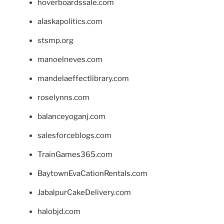
hoverboardssale.com
alaskapolitics.com
stsmp.org
manoelneves.com
mandelaeffectlibrary.com
roselynns.com
balanceyoganj.com
salesforceblogs.com
TrainGames365.com
BaytownEvaCationRentals.com
JabalpurCakeDelivery.com
halobjd.com