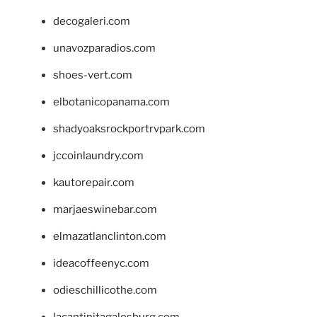
decogaleri.com
unavozparadios.com
shoes-vert.com
elbotanicopanama.com
shadyoaksrockportrvpark.com
jccoinlaundry.com
kautorepair.com
marjaeswinebar.com
elmazatlanclinton.com
ideacoffeenyc.com
odieschillicothe.com
lacantinitagalesburg.com