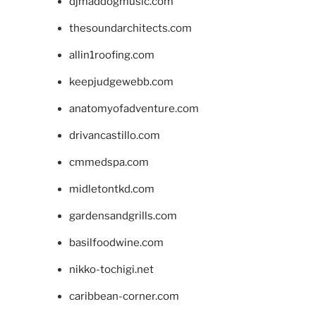
djmaddogmusic.com
thesoundarchitects.com
allin1roofing.com
keepjudgewebb.com
anatomyofadventure.com
drivancastillo.com
cmmedspa.com
midletontkd.com
gardensandgrills.com
basilfoodwine.com
nikko-tochigi.net
caribbean-corner.com