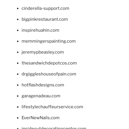
cinderella-support.com
bigpinkrestaurant.com
inspirehuahin.com
memmingerspainting.com
jeremypbeasley.com
thesandwichdepotcos.com
drgiggleshouseofpain.com
hotflashdesigns.com
garagenadeau.com
lifestylechauffeurservice.com
EverNewNails.com
insideoutdecoratingcentre.com