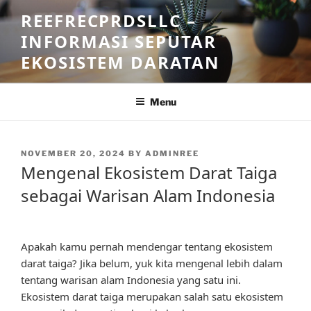
Skip
REEFRECPRDSLLC –
to
INFORMASI SEPUTAR
content
EKOSISTEM DARATAN
Menu
POSTED
NOVEMBER 20, 2024
BY
ADMINREE
ON
Mengenal Ekosistem Darat Taiga
sebagai Warisan Alam Indonesia
Apakah kamu pernah mendengar tentang ekosistem
darat taiga? Jika belum, yuk kita mengenal lebih dalam
tentang warisan alam Indonesia yang satu ini.
Ekosistem darat taiga merupakan salah satu ekosistem