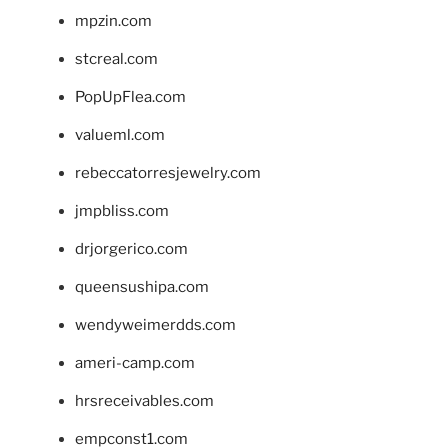
mpzin.com
stcreal.com
PopUpFlea.com
valueml.com
rebeccatorresjewelry.com
jmpbliss.com
drjorgerico.com
queensushipa.com
wendyweimerdds.com
ameri-camp.com
hrsreceivables.com
empconst1.com