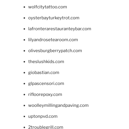
wolfcitytattoo.com
oysterbayturkeytrot.com
lafronterarestauranteybar.com
lilyandrosetearoom.com
olivesburgberrypatch.com
theslushkids.com
giobastian.com
glpascensori.com
rifloorepoxy.com
woolleymillingandpaving.com
uptonpvd.com
2troublegrill.com