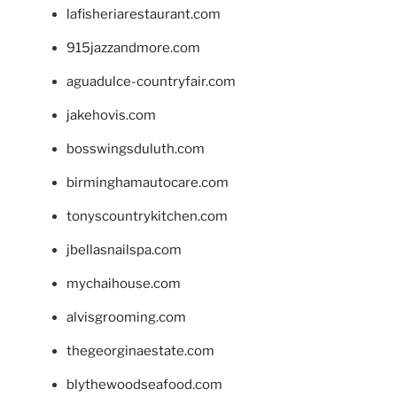
lafisheriarestaurant.com
915jazzandmore.com
aguadulce-countryfair.com
jakehovis.com
bosswingsduluth.com
birminghamautocare.com
tonyscountrykitchen.com
jbellasnailspa.com
mychaihouse.com
alvisgrooming.com
thegeorginaestate.com
blythewoodseafood.com