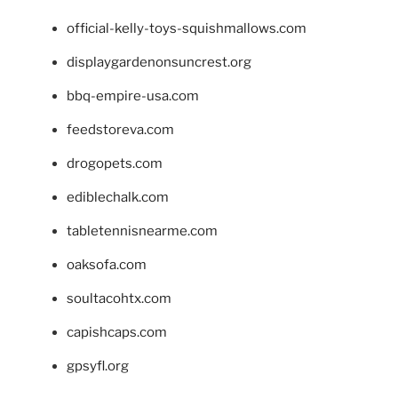
official-kelly-toys-squishmallows.com
displaygardenonsuncrest.org
bbq-empire-usa.com
feedstoreva.com
drogopets.com
ediblechalk.com
tabletennisnearme.com
oaksofa.com
soultacohtx.com
capishcaps.com
gpsyfl.org