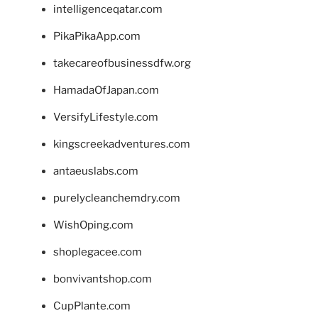
intelligenceqatar.com
PikaPikaApp.com
takecareofbusinessdfw.org
HamadaOfJapan.com
VersifyLifestyle.com
kingscreekadventures.com
antaeuslabs.com
purelycleanchemdry.com
WishOping.com
shoplegacee.com
bonvivantshop.com
CupPlante.com