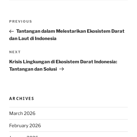
Post
Previous
PREVIOUS
navigation
Post
Tantangan dalam Melestarikan Ekosistem Darat
dan Laut di Indonesia
Next
NEXT
Post
Krisis Lingkungan di Ekosistem Darat Indonesia:
Tantangan dan Solusi
ARCHIVES
March 2026
February 2026