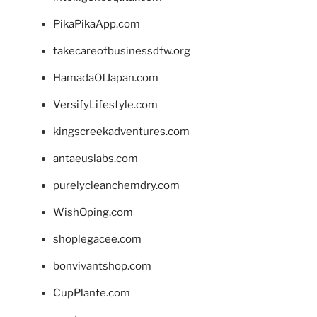
PikaPikaApp.com
takecareofbusinessdfw.org
HamadaOfJapan.com
VersifyLifestyle.com
kingscreekadventures.com
antaeuslabs.com
purelycleanchemdry.com
WishOping.com
shoplegacee.com
bonvivantshop.com
CupPlante.com