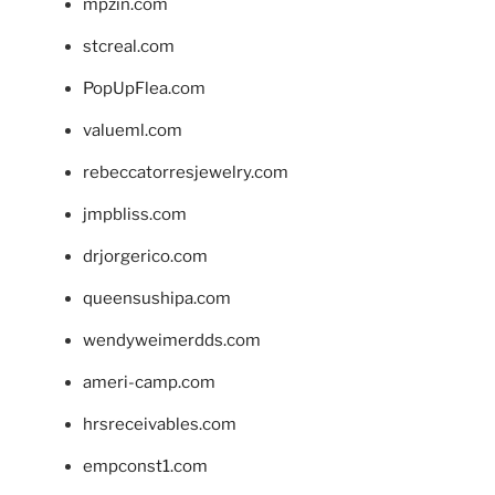
mpzin.com
stcreal.com
PopUpFlea.com
valueml.com
rebeccatorresjewelry.com
jmpbliss.com
drjorgerico.com
queensushipa.com
wendyweimerdds.com
ameri-camp.com
hrsreceivables.com
empconst1.com