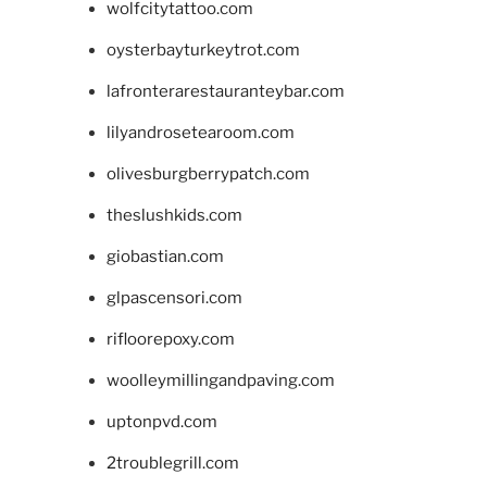
wolfcitytattoo.com
oysterbayturkeytrot.com
lafronterarestauranteybar.com
lilyandrosetearoom.com
olivesburgberrypatch.com
theslushkids.com
giobastian.com
glpascensori.com
rifloorepoxy.com
woolleymillingandpaving.com
uptonpvd.com
2troublegrill.com