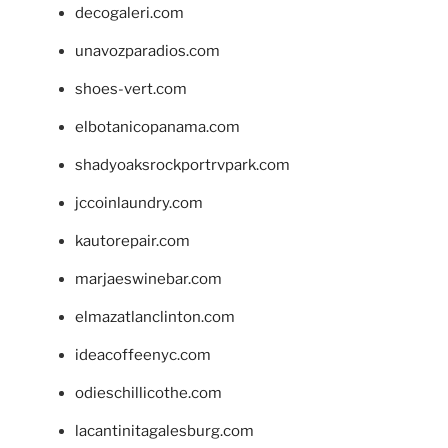
decogaleri.com
unavozparadios.com
shoes-vert.com
elbotanicopanama.com
shadyoaksrockportrvpark.com
jccoinlaundry.com
kautorepair.com
marjaeswinebar.com
elmazatlanclinton.com
ideacoffeenyc.com
odieschillicothe.com
lacantinitagalesburg.com