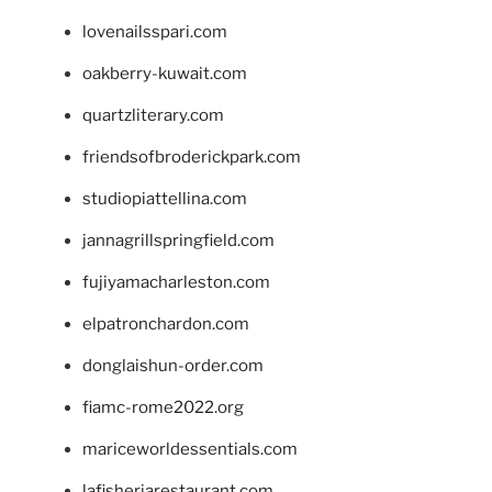
lovenailsspari.com
oakberry-kuwait.com
quartzliterary.com
friendsofbroderickpark.com
studiopiattellina.com
jannagrillspringfield.com
fujiyamacharleston.com
elpatronchardon.com
donglaishun-order.com
fiamc-rome2022.org
mariceworldessentials.com
lafisheriarestaurant.com