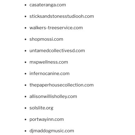
casateranga.com
sticksandstonesstudiooh.com
walkers-treeservice.com
shopmossi.com
untamedcollectivesd.com
mxpwellness.com
infernocanine.com
thepaperhousecollection.com
allisonwillisholley.com
solslite.org
portwayinn.com
djmaddogmusic.com