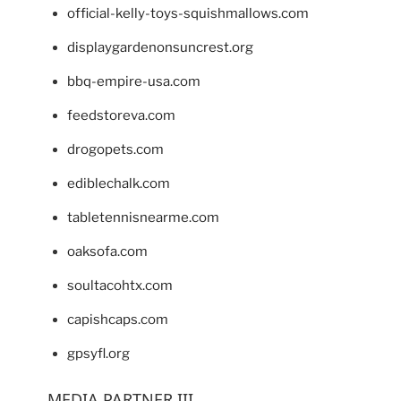
official-kelly-toys-squishmallows.com
displaygardenonsuncrest.org
bbq-empire-usa.com
feedstoreva.com
drogopets.com
ediblechalk.com
tabletennisnearme.com
oaksofa.com
soultacohtx.com
capishcaps.com
gpsyfl.org
MEDIA PARTNER III