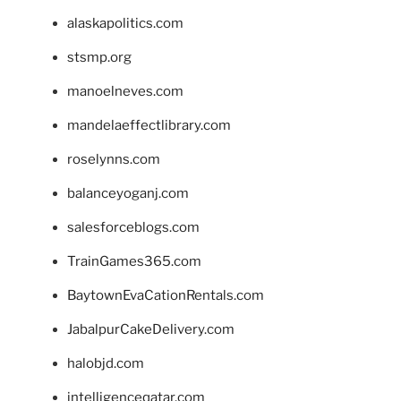
alaskapolitics.com
stsmp.org
manoelneves.com
mandelaeffectlibrary.com
roselynns.com
balanceyoganj.com
salesforceblogs.com
TrainGames365.com
BaytownEvaCationRentals.com
JabalpurCakeDelivery.com
halobjd.com
intelligenceqatar.com