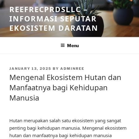
Skip
REEFRECPRDSLLC –
to
INFORMASI SEPUTAR
content
EKOSISTEM DARATAN
Menu
POSTED
JANUARY 13, 2025
BY
ADMINREE
ON
Mengenal Ekosistem Hutan dan
Manfaatnya bagi Kehidupan
Manusia
Hutan merupakan salah satu ekosistem yang sangat
penting bagi kehidupan manusia. Mengenal ekosistem
hutan dan manfaatnya bagi kehidupan manusia