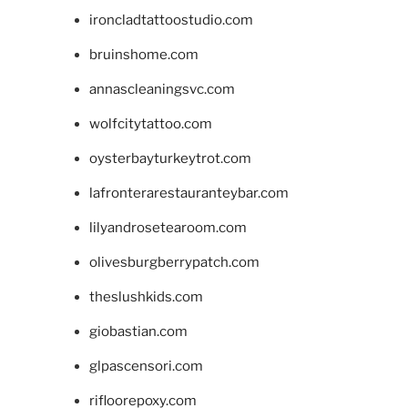
ironcladtattoostudio.com
bruinshome.com
annascleaningsvc.com
wolfcitytattoo.com
oysterbayturkeytrot.com
lafronterarestauranteybar.com
lilyandrosetearoom.com
olivesburgberrypatch.com
theslushkids.com
giobastian.com
glpascensori.com
rifloorepoxy.com