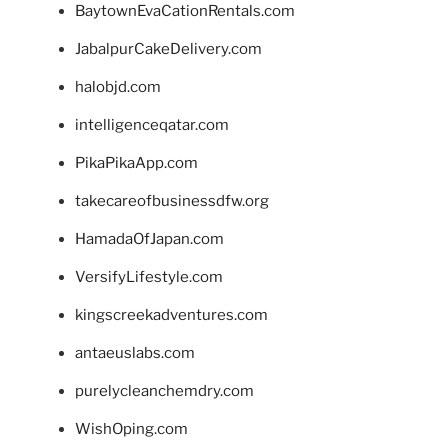
BaytownEvaCationRentals.com
JabalpurCakeDelivery.com
halobjd.com
intelligenceqatar.com
PikaPikaApp.com
takecareofbusinessdfw.org
HamadaOfJapan.com
VersifyLifestyle.com
kingscreekadventures.com
antaeuslabs.com
purelycleanchemdry.com
WishOping.com