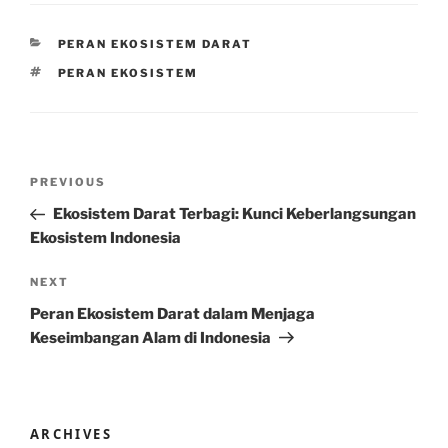
CATEGORIES
PERAN EKOSISTEM DARAT
TAGS
PERAN EKOSISTEM
Post
Previous
PREVIOUS
navigation
Post
Ekosistem Darat Terbagi: Kunci Keberlangsungan
Ekosistem Indonesia
Next
NEXT
Post
Peran Ekosistem Darat dalam Menjaga
Keseimbangan Alam di Indonesia
ARCHIVES