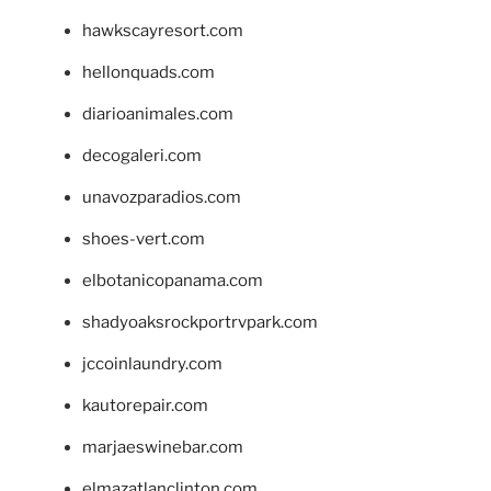
hawkscayresort.com
hellonquads.com
diarioanimales.com
decogaleri.com
unavozparadios.com
shoes-vert.com
elbotanicopanama.com
shadyoaksrockportrvpark.com
jccoinlaundry.com
kautorepair.com
marjaeswinebar.com
elmazatlanclinton.com