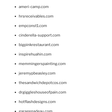
ameri-camp.com
hrsreceivables.com
empconst1.com
cinderella-support.com
bigpinkrestaurant.com
inspirehuahin.com
memmingerspainting.com
jeremypbeasley.com
thesandwichdepotcos.com
drgiggleshouseofpain.com
hotflashdesigns.com
garagenadeau.com