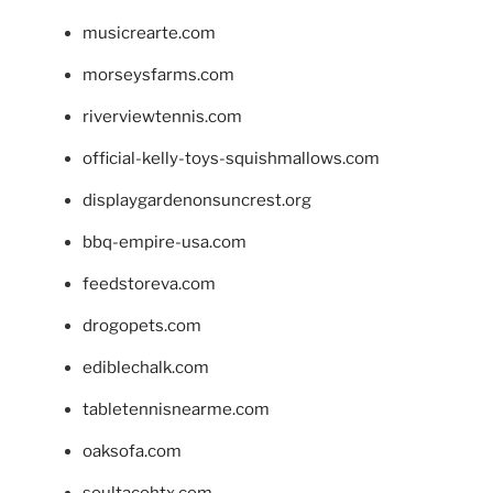
musicrearte.com
morseysfarms.com
riverviewtennis.com
official-kelly-toys-squishmallows.com
displaygardenonsuncrest.org
bbq-empire-usa.com
feedstoreva.com
drogopets.com
ediblechalk.com
tabletennisnearme.com
oaksofa.com
soultacohtx.com