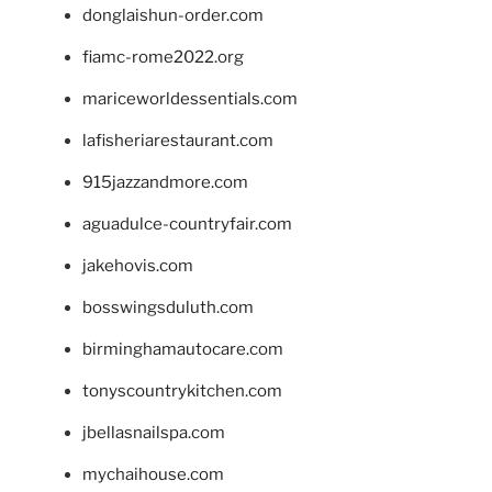
donglaishun-order.com
fiamc-rome2022.org
mariceworldessentials.com
lafisheriarestaurant.com
915jazzandmore.com
aguadulce-countryfair.com
jakehovis.com
bosswingsduluth.com
birminghamautocare.com
tonyscountrykitchen.com
jbellasnailspa.com
mychaihouse.com