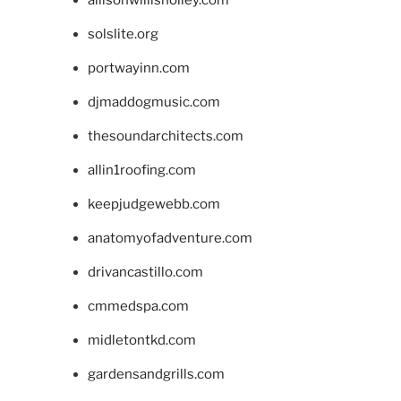
allisonwillisholley.com
solslite.org
portwayinn.com
djmaddogmusic.com
thesoundarchitects.com
allin1roofing.com
keepjudgewebb.com
anatomyofadventure.com
drivancastillo.com
cmmedspa.com
midletontkd.com
gardensandgrills.com