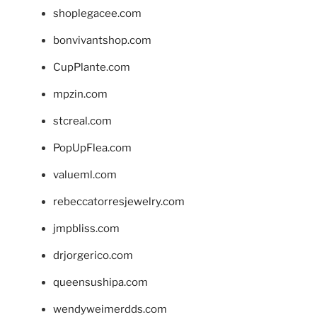
shoplegacee.com
bonvivantshop.com
CupPlante.com
mpzin.com
stcreal.com
PopUpFlea.com
valueml.com
rebeccatorresjewelry.com
jmpbliss.com
drjorgerico.com
queensushipa.com
wendyweimerdds.com