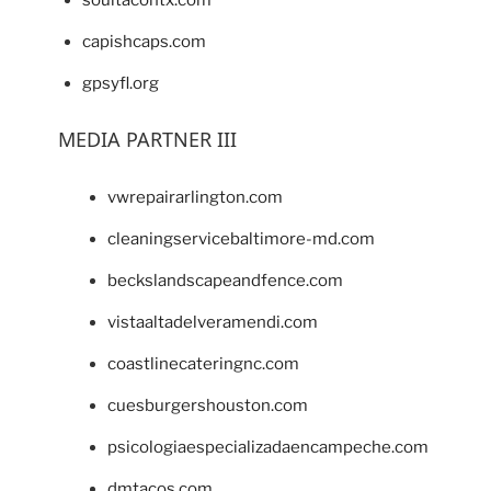
capishcaps.com
gpsyfl.org
MEDIA PARTNER III
vwrepairarlington.com
cleaningservicebaltimore-md.com
beckslandscapeandfence.com
vistaaltadelveramendi.com
coastlinecateringnc.com
cuesburgershouston.com
psicologiaespecializadaencampeche.com
dmtacos.com