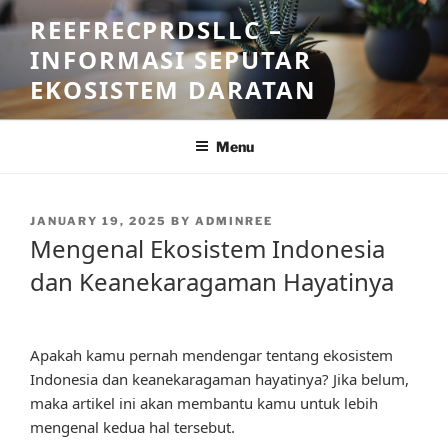
Skip
REEFRECPRDSLLC –
to
INFORMASI SEPUTAR
content
EKOSISTEM DARATAN
Menu
POSTED
JANUARY 19, 2025
BY
ADMINREE
ON
Mengenal Ekosistem Indonesia
dan Keanekaragaman Hayatinya
Apakah kamu pernah mendengar tentang ekosistem
Indonesia dan keanekaragaman hayatinya? Jika belum,
maka artikel ini akan membantu kamu untuk lebih
mengenal kedua hal tersebut.