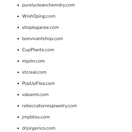
purelycleanchemdry.com
WishOping.com
shoplegacee.com
bonvivantshop.com
CupPlante.com
mpzin.com
stcreal.com
PopUpFlea.com
valueml.com
rebeccatorresjewelry.com
jmpbliss.com
drjorgerico.com