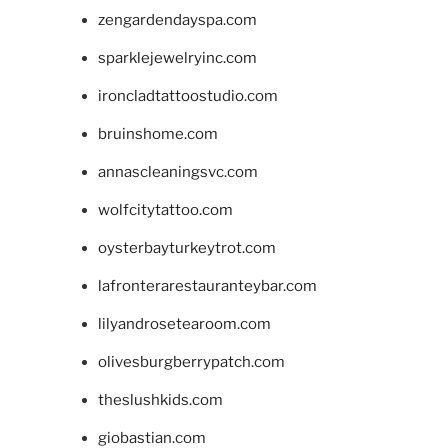
zengardendayspa.com
sparklejewelryinc.com
ironcladtattoostudio.com
bruinshome.com
annascleaningsvc.com
wolfcitytattoo.com
oysterbayturkeytrot.com
lafronterarestauranteybar.com
lilyandrosetearoom.com
olivesburgberrypatch.com
theslushkids.com
giobastian.com