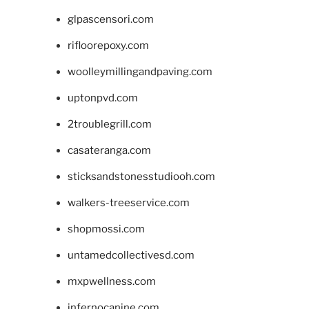
glpascensori.com
rifloorepoxy.com
woolleymillingandpaving.com
uptonpvd.com
2troublegrill.com
casateranga.com
sticksandstonesstudiooh.com
walkers-treeservice.com
shopmossi.com
untamedcollectivesd.com
mxpwellness.com
infernocanine.com