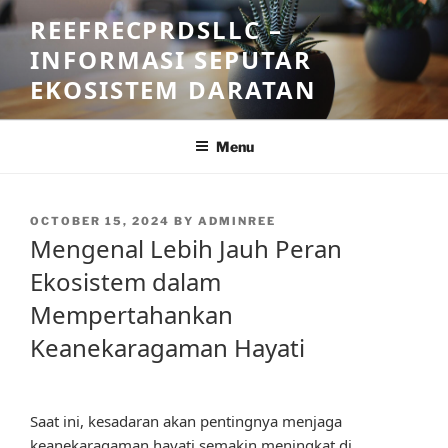
Skip
REEFRECPRDSLLC –
to
INFORMASI SEPUTAR
content
EKOSISTEM DARATAN
Menu
POSTED
OCTOBER 15, 2024
BY
ADMINREE
ON
Mengenal Lebih Jauh Peran
Ekosistem dalam
Mempertahankan
Keanekaragaman Hayati
Saat ini, kesadaran akan pentingnya menjaga
keanekaragaman hayati semakin meningkat di