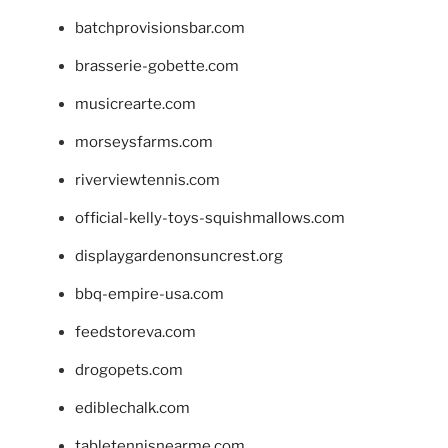
batchprovisionsbar.com
brasserie-gobette.com
musicrearte.com
morseysfarms.com
riverviewtennis.com
official-kelly-toys-squishmallows.com
displaygardenonsuncrest.org
bbq-empire-usa.com
feedstoreva.com
drogopets.com
ediblechalk.com
tabletennisnearme.com