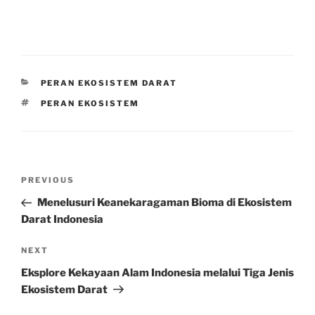
CATEGORIES
PERAN EKOSISTEM DARAT
TAGS
PERAN EKOSISTEM
Post
Previous
PREVIOUS
navigation
Post
Menelusuri Keanekaragaman Bioma di Ekosistem
Darat Indonesia
Next
NEXT
Post
Eksplore Kekayaan Alam Indonesia melalui Tiga Jenis
Ekosistem Darat