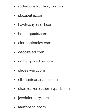
roderconstructiongroup.com
plazabatai.com
hawkscayresort.com
hellonquads.com
diarioanimales.com
decogaleri.com
unavozparadios.com
shoes-vert.com
elbotanicopanama.com
shadyoaksrockportrvpark.com
jccoinlaundry.com
kautorepair.com