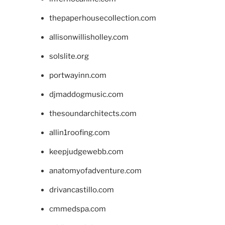
thepaperhousecollection.com
allisonwillisholley.com
solslite.org
portwayinn.com
djmaddogmusic.com
thesoundarchitects.com
allin1roofing.com
keepjudgewebb.com
anatomyofadventure.com
drivancastillo.com
cmmedspa.com