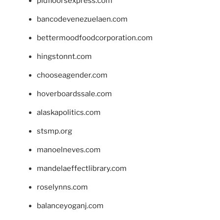
pidfloorsexpress.com
bancodevenezuelaen.com
bettermoodfoodcorporation.com
hingstonnt.com
chooseagender.com
hoverboardssale.com
alaskapolitics.com
stsmp.org
manoelneves.com
mandelaeffectlibrary.com
roselynns.com
balanceyoganj.com