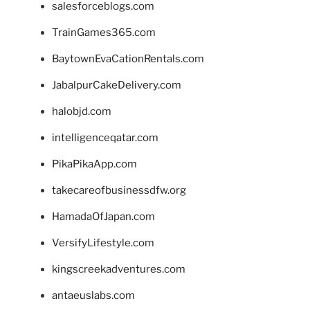
salesforceblogs.com
TrainGames365.com
BaytownEvaCationRentals.com
JabalpurCakeDelivery.com
halobjd.com
intelligenceqatar.com
PikaPikaApp.com
takecareofbusinessdfw.org
HamadaOfJapan.com
VersifyLifestyle.com
kingscreekadventures.com
antaeuslabs.com