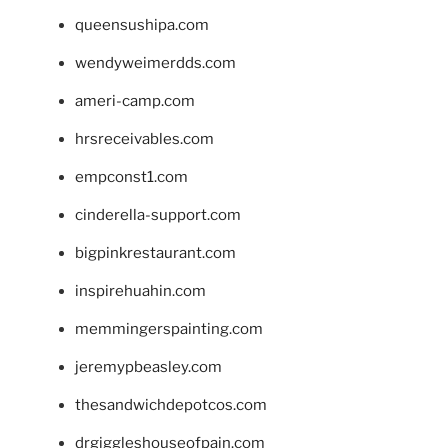
queensushipa.com
wendyweimerdds.com
ameri-camp.com
hrsreceivables.com
empconst1.com
cinderella-support.com
bigpinkrestaurant.com
inspirehuahin.com
memmingerspainting.com
jeremypbeasley.com
thesandwichdepotcos.com
drgiggleshouseofpain.com