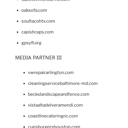
oaksofa.com
soultacohtx.com
capishcaps.com
gpsyfl.org
MEDIA PARTNER III
vwrepairarlington.com
cleaningservicebaltimore-md.com
beckslandscapeandfence.com
vistaaltadelveramendi.com
coastlinecateringnc.com
cuesburgershouston.com