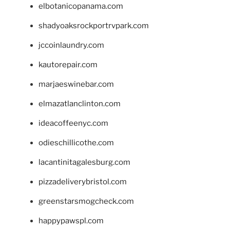
elbotanicopanama.com
shadyoaksrockportrvpark.com
jccoinlaundry.com
kautorepair.com
marjaeswinebar.com
elmazatlanclinton.com
ideacoffeenyc.com
odieschillicothe.com
lacantinitagalesburg.com
pizzadeliverybristol.com
greenstarsmogcheck.com
happypawspl.com