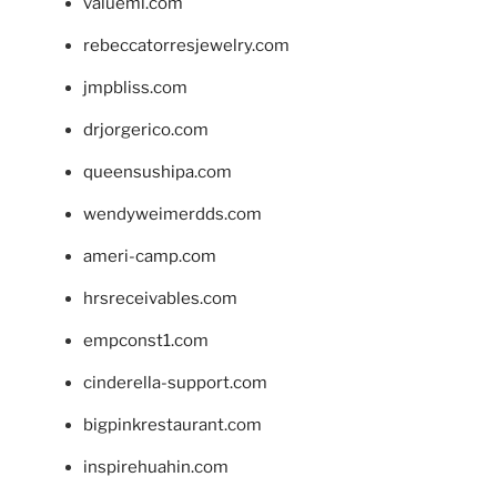
valueml.com
rebeccatorresjewelry.com
jmpbliss.com
drjorgerico.com
queensushipa.com
wendyweimerdds.com
ameri-camp.com
hrsreceivables.com
empconst1.com
cinderella-support.com
bigpinkrestaurant.com
inspirehuahin.com