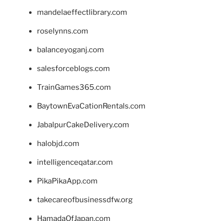
mandelaeffectlibrary.com
roselynns.com
balanceyoganj.com
salesforceblogs.com
TrainGames365.com
BaytownEvaCationRentals.com
JabalpurCakeDelivery.com
halobjd.com
intelligenceqatar.com
PikaPikaApp.com
takecareofbusinessdfw.org
HamadaOfJapan.com