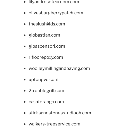
lilyandrosetearoom.com
olivesburgberrypatch.com
theslushkids.com
giobastian.com
glpascensori.com
rifloorepoxy.com
woolleymillingandpaving.com
uptonpvd.com
2troublegrill.com
casateranga.com
sticksandstonesstudiooh.com
walkers-treeservice.com