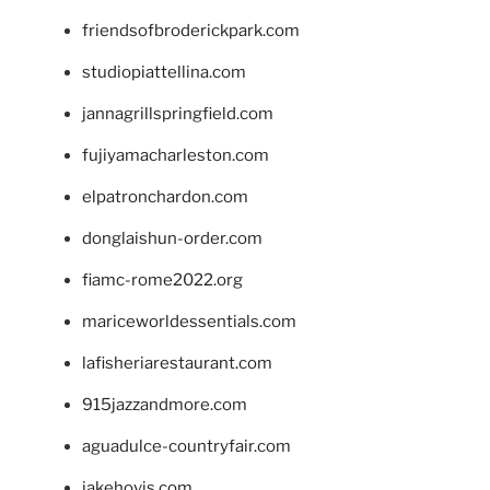
friendsofbroderickpark.com
studiopiattellina.com
jannagrillspringfield.com
fujiyamacharleston.com
elpatronchardon.com
donglaishun-order.com
fiamc-rome2022.org
mariceworldessentials.com
lafisheriarestaurant.com
915jazzandmore.com
aguadulce-countryfair.com
jakehovis.com