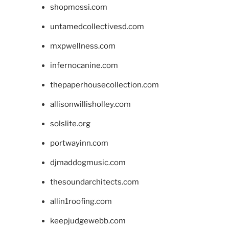
shopmossi.com
untamedcollectivesd.com
mxpwellness.com
infernocanine.com
thepaperhousecollection.com
allisonwillisholley.com
solslite.org
portwayinn.com
djmaddogmusic.com
thesoundarchitects.com
allin1roofing.com
keepjudgewebb.com