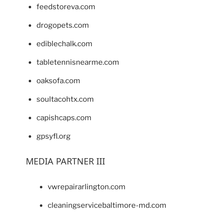
feedstoreva.com
drogopets.com
ediblechalk.com
tabletennisnearme.com
oaksofa.com
soultacohtx.com
capishcaps.com
gpsyfl.org
MEDIA PARTNER III
vwrepairarlington.com
cleaningservicebaltimore-md.com