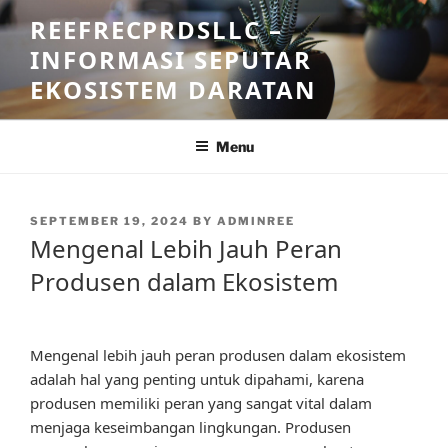
Skip
REEFRECPRDSLLC –
to
INFORMASI SEPUTAR
content
EKOSISTEM DARATAN
Menu
POSTED
SEPTEMBER 19, 2024
BY
ADMINREE
ON
Mengenal Lebih Jauh Peran
Produsen dalam Ekosistem
Mengenal lebih jauh peran produsen dalam ekosistem
adalah hal yang penting untuk dipahami, karena
produsen memiliki peran yang sangat vital dalam
menjaga keseimbangan lingkungan. Produsen