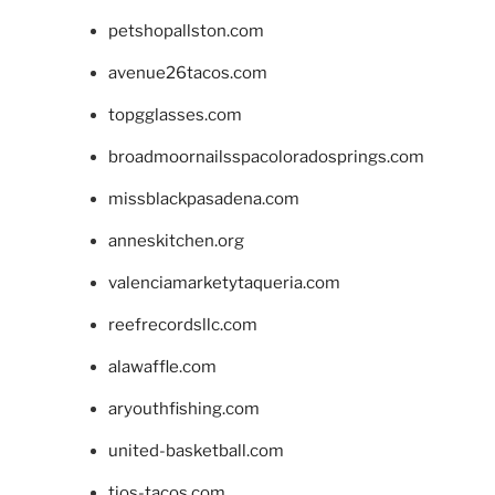
petshopallston.com
avenue26tacos.com
topgglasses.com
broadmoornailsspacoloradosprings.com
missblackpasadena.com
anneskitchen.org
valenciamarketytaqueria.com
reefrecordsllc.com
alawaffle.com
aryouthfishing.com
united-basketball.com
tios-tacos.com