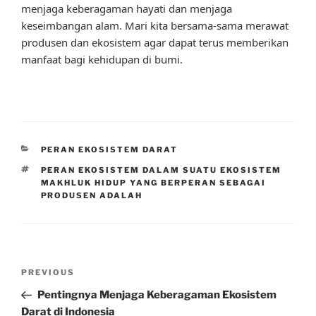
menjaga keberagaman hayati dan menjaga
keseimbangan alam. Mari kita bersama-sama merawat
produsen dan ekosistem agar dapat terus memberikan
manfaat bagi kehidupan di bumi.
CATEGORIES
PERAN EKOSISTEM DARAT
TAGS
PERAN EKOSISTEM DALAM SUATU EKOSISTEM
MAKHLUK HIDUP YANG BERPERAN SEBAGAI
PRODUSEN ADALAH
Post
Previous
PREVIOUS
navigation
Post
Pentingnya Menjaga Keberagaman Ekosistem
Darat di Indonesia