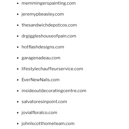
memmingerspainting.com
jeremypbeasley.com
thesandwichdepotcos.com
drgiggleshouseofpain.com
hotflashdesigns.com
garagenadeau.com
lifestylechauffeurservice.com
EverNewNails.com
insideoutdecoratingcentre.com
salvatoresinpoint.com
jovialfloralco.com
johnlscotthometeam.com