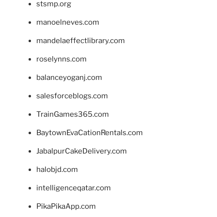
stsmp.org
manoelneves.com
mandelaeffectlibrary.com
roselynns.com
balanceyoganj.com
salesforceblogs.com
TrainGames365.com
BaytownEvaCationRentals.com
JabalpurCakeDelivery.com
halobjd.com
intelligenceqatar.com
PikaPikaApp.com