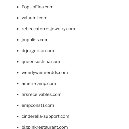
PopUpFlea.com
valueml.com
rebeccatorresjewelry.com
jmpbliss.com
drjorgerico.com
queensushipa.com
wendyweimerdds.com
ameri-camp.com
hrsreceivables.com
empconst1.com
cinderella-support.com
bigpinkrestaurant.com