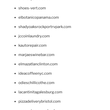
shoes-vert.com
elbotanicopanama.com
shadyoaksrockportrvpark.com
jccoinlaundry.com
kautorepair.com
marjaeswinebar.com
elmazatlanclinton.com
ideacoffeenyc.com
odieschillicothe.com
lacantinitagalesburg.com
pizzadeliverybristol.com