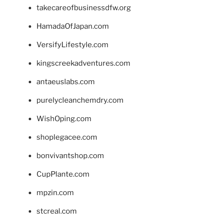
takecareofbusinessdfw.org
HamadaOfJapan.com
VersifyLifestyle.com
kingscreekadventures.com
antaeuslabs.com
purelycleanchemdry.com
WishOping.com
shoplegacee.com
bonvivantshop.com
CupPlante.com
mpzin.com
stcreal.com