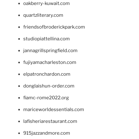
oakberry-kuwait.com
quartzliterary.com
friendsofbroderickpark.com
studiopiattellina.com
jannagrillspringfield.com
fujiyamacharleston.com
elpatronchardon.com
donglaishun-order.com
fiamc-rome2022.org
mariceworldessentials.com
lafisheriarestaurant.com
915jazzandmore.com