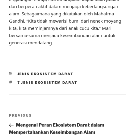
dan berperan aktif dalam menjaga keberlangsungan
alam. Sebagaimana yang dikatakan oleh Mahatma
Gandhi, “Kita tidak mewarisi bumi dari nenek moyang
kita, kita meminjamnya dari anak cucu kita.” Mari
bersama-sama menjaga keseimbangan alam untuk
generasi mendatang.
CATEGORIES
JENIS EKOSISTEM DARAT
TAGS
7 JENIS EKOSISTEM DARAT
Post
Previous
PREVIOUS
navigation
Post
Mengenal Peran Ekosistem Darat dalam
Mempertahankan Keseimbangan Alam