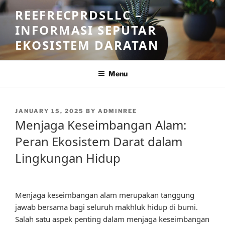
Skip
REEFRECPRDSLLC –
to
INFORMASI SEPUTAR
content
EKOSISTEM DARATAN
Menu
POSTED
JANUARY 15, 2025
BY
ADMINREE
ON
Menjaga Keseimbangan Alam:
Peran Ekosistem Darat dalam
Lingkungan Hidup
Menjaga keseimbangan alam merupakan tanggung
jawab bersama bagi seluruh makhluk hidup di bumi.
Salah satu aspek penting dalam menjaga keseimbangan