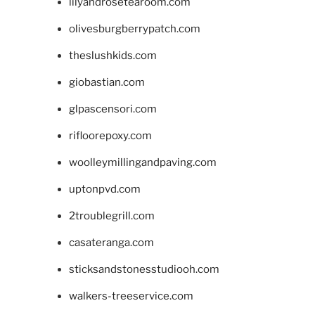
lilyandrosetearoom.com
olivesburgberrypatch.com
theslushkids.com
giobastian.com
glpascensori.com
rifloorepoxy.com
woolleymillingandpaving.com
uptonpvd.com
2troublegrill.com
casateranga.com
sticksandstonesstudiooh.com
walkers-treeservice.com