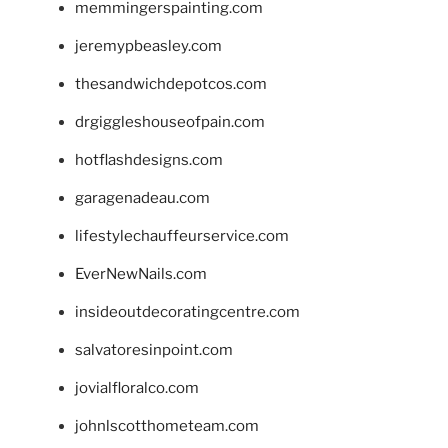
memmingerspainting.com
jeremypbeasley.com
thesandwichdepotcos.com
drgiggleshouseofpain.com
hotflashdesigns.com
garagenadeau.com
lifestylechauffeurservice.com
EverNewNails.com
insideoutdecoratingcentre.com
salvatoresinpoint.com
jovialfloralco.com
johnlscotthometeam.com