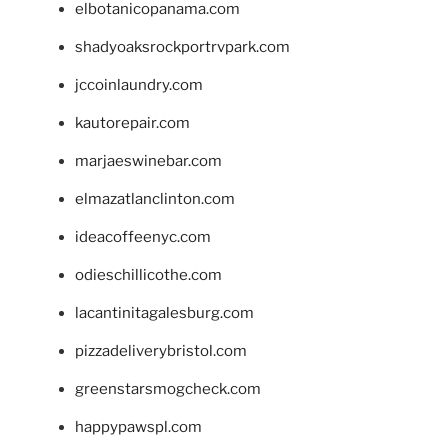
elbotanicopanama.com
shadyoaksrockportrvpark.com
jccoinlaundry.com
kautorepair.com
marjaeswinebar.com
elmazatlanclinton.com
ideacoffeenyc.com
odieschillicothe.com
lacantinitagalesburg.com
pizzadeliverybristol.com
greenstarsmogcheck.com
happypawspl.com