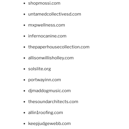
shopmossi.com
untamedcollectivesd.com
mxpwellness.com
infernocanine.com
thepaperhousecollection.com
allisonwillisholley.com
solslite.org
portwayinn.com
djmaddogmusic.com
thesoundarchitects.com
allin1roofing.com
keepjudgewebb.com