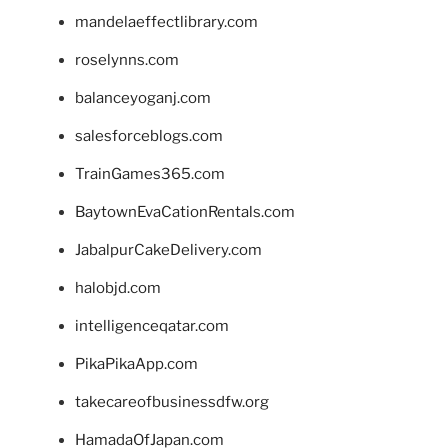
mandelaeffectlibrary.com
roselynns.com
balanceyoganj.com
salesforceblogs.com
TrainGames365.com
BaytownEvaCationRentals.com
JabalpurCakeDelivery.com
halobjd.com
intelligenceqatar.com
PikaPikaApp.com
takecareofbusinessdfw.org
HamadaOfJapan.com