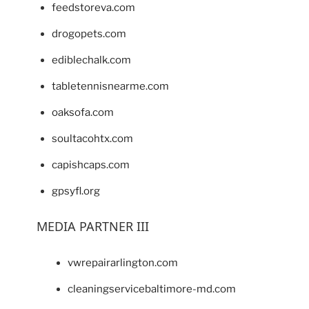
feedstoreva.com
drogopets.com
ediblechalk.com
tabletennisnearme.com
oaksofa.com
soultacohtx.com
capishcaps.com
gpsyfl.org
MEDIA PARTNER III
vwrepairarlington.com
cleaningservicebaltimore-md.com