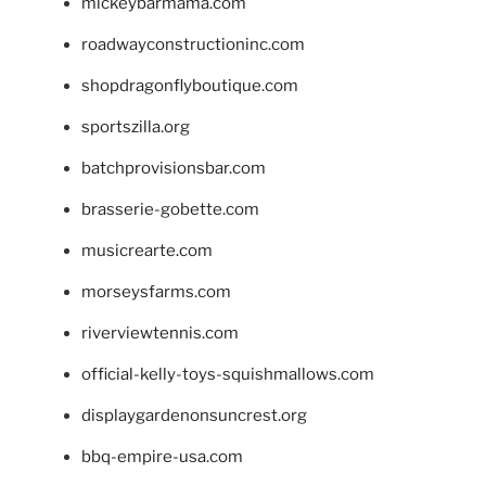
mickeybarmama.com
roadwayconstructioninc.com
shopdragonflyboutique.com
sportszilla.org
batchprovisionsbar.com
brasserie-gobette.com
musicrearte.com
morseysfarms.com
riverviewtennis.com
official-kelly-toys-squishmallows.com
displaygardenonsuncrest.org
bbq-empire-usa.com