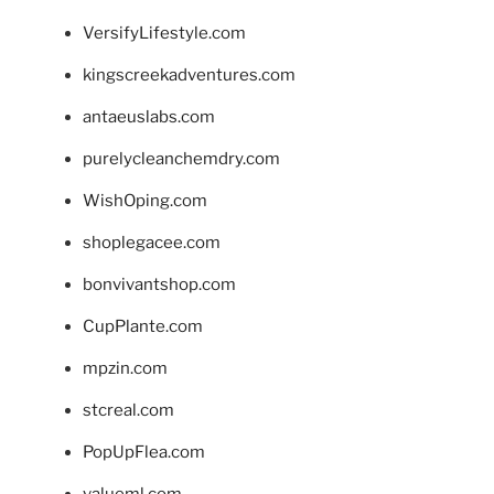
VersifyLifestyle.com
kingscreekadventures.com
antaeuslabs.com
purelycleanchemdry.com
WishOping.com
shoplegacee.com
bonvivantshop.com
CupPlante.com
mpzin.com
stcreal.com
PopUpFlea.com
valueml.com