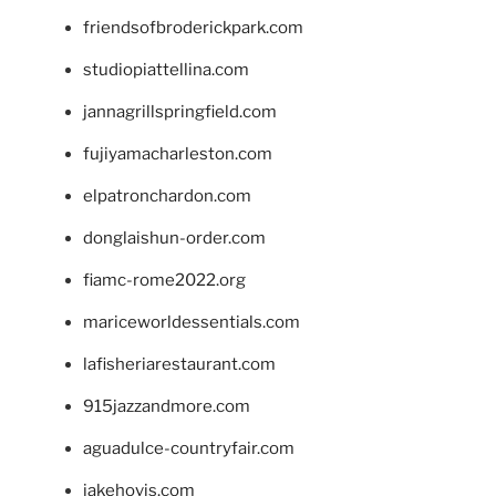
friendsofbroderickpark.com
studiopiattellina.com
jannagrillspringfield.com
fujiyamacharleston.com
elpatronchardon.com
donglaishun-order.com
fiamc-rome2022.org
mariceworldessentials.com
lafisheriarestaurant.com
915jazzandmore.com
aguadulce-countryfair.com
jakehovis.com