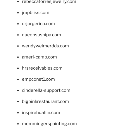
rebeccatorresjewelry.com
jmpbliss.com
drjorgerico.com
queensushipa.com
wendyweimerdds.com
ameri-camp.com
hrsreceivables.com
empconst1.com
cinderella-support.com
bigpinkrestaurant.com
inspirehuahin.com
memmingerspainting.com