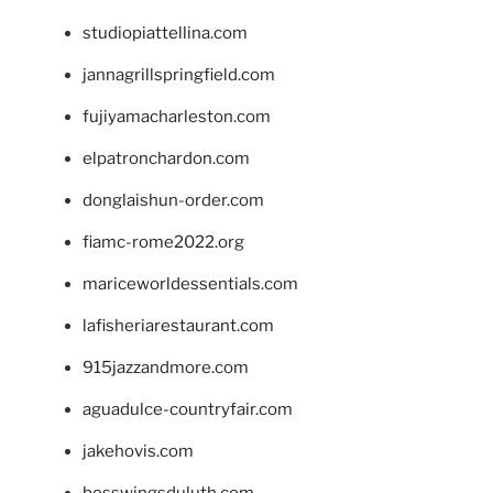
studiopiattellina.com
jannagrillspringfield.com
fujiyamacharleston.com
elpatronchardon.com
donglaishun-order.com
fiamc-rome2022.org
mariceworldessentials.com
lafisheriarestaurant.com
915jazzandmore.com
aguadulce-countryfair.com
jakehovis.com
bosswingsduluth.com