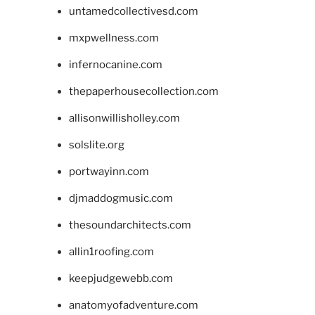
untamedcollectivesd.com
mxpwellness.com
infernocanine.com
thepaperhousecollection.com
allisonwillisholley.com
solslite.org
portwayinn.com
djmaddogmusic.com
thesoundarchitects.com
allin1roofing.com
keepjudgewebb.com
anatomyofadventure.com