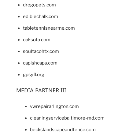
drogopets.com
ediblechalk.com
tabletennisnearme.com
oaksofa.com
soultacohtx.com
capishcaps.com
gpsyfl.org
MEDIA PARTNER III
vwrepairarlington.com
cleaningservicebaltimore-md.com
beckslandscapeandfence.com