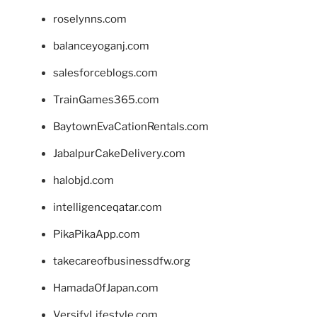
roselynns.com
balanceyoganj.com
salesforceblogs.com
TrainGames365.com
BaytownEvaCationRentals.com
JabalpurCakeDelivery.com
halobjd.com
intelligenceqatar.com
PikaPikaApp.com
takecareofbusinessdfw.org
HamadaOfJapan.com
VersifyLifestyle.com