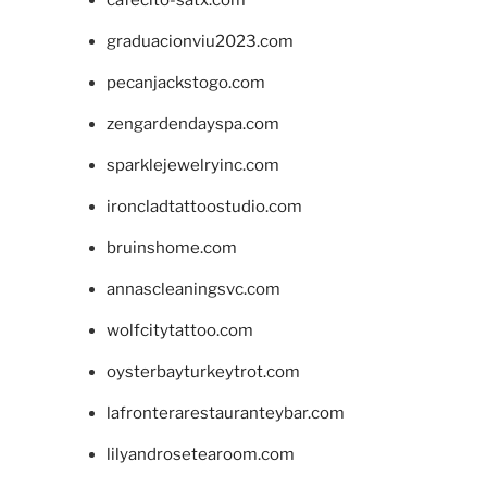
cafecito-satx.com
graduacionviu2023.com
pecanjackstogo.com
zengardendayspa.com
sparklejewelryinc.com
ironcladtattoostudio.com
bruinshome.com
annascleaningsvc.com
wolfcitytattoo.com
oysterbayturkeytrot.com
lafronterarestauranteybar.com
lilyandrosetearoom.com