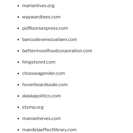
marianlives.org
waywardtees.com
pidfloorsexpress.com
bancodevenezuelaen.com
bettermoodfoodcorporation.com
hingstonnt.com
chooseagender.com
hoverboardssale.com
alaskapolitics.com
stsmp.org
manoelneves.com
mandelaeffectlibrary.com