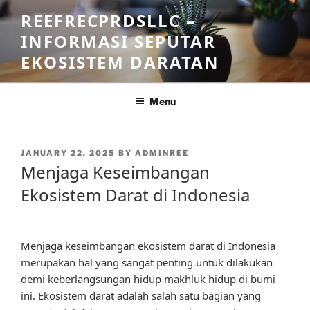
Skip
REEFRECPRDSLLC –
to
INFORMASI SEPUTAR
content
EKOSISTEM DARATAN
Menu
POSTED
JANUARY 22, 2025
BY
ADMINREE
ON
Menjaga Keseimbangan
Ekosistem Darat di Indonesia
Menjaga keseimbangan ekosistem darat di Indonesia
merupakan hal yang sangat penting untuk dilakukan
demi keberlangsungan hidup makhluk hidup di bumi
ini. Ekosistem darat adalah salah satu bagian yang