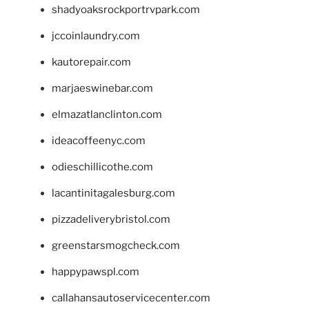
shadyoaksrockportrvpark.com
jccoinlaundry.com
kautorepair.com
marjaeswinebar.com
elmazatlanclinton.com
ideacoffeenyc.com
odieschillicothe.com
lacantinitagalesburg.com
pizzadeliverybristol.com
greenstarsmogcheck.com
happypawspl.com
callahansautoservicecenter.com