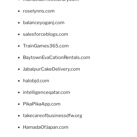
roselynns.com
balanceyoganj.com
salesforceblogs.com
TrainGames365.com
BaytownEvaCationRentals.com
JabalpurCakeDelivery.com
halobjd.com
intelligenceqatar.com
PikaPikaApp.com
takecareofbusinessdfw.org
HamadaOfJapan.com