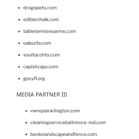
drogopets.com
ediblechalk.com
tabletennisnearme.com
oaksofa.com
soultacohtx.com
capishcaps.com
gpsyfl.org
MEDIA PARTNER III
vwrepairarlington.com
cleaningservicebaltimore-md.com
beckslandscapeandfence.com