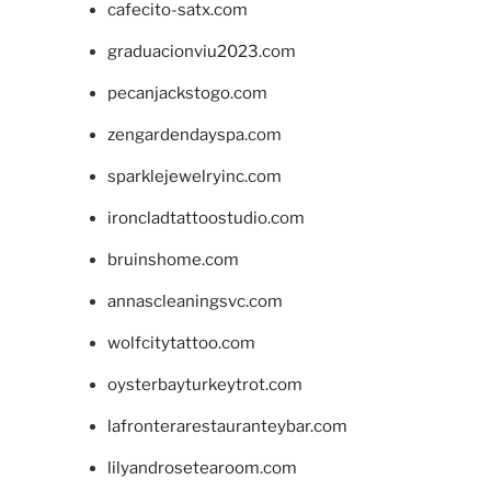
cafecito-satx.com
graduacionviu2023.com
pecanjackstogo.com
zengardendayspa.com
sparklejewelryinc.com
ironcladtattoostudio.com
bruinshome.com
annascleaningsvc.com
wolfcitytattoo.com
oysterbayturkeytrot.com
lafronterarestauranteybar.com
lilyandrosetearoom.com