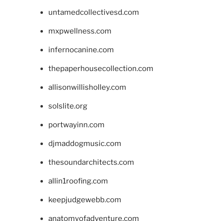
untamedcollectivesd.com
mxpwellness.com
infernocanine.com
thepaperhousecollection.com
allisonwillisholley.com
solslite.org
portwayinn.com
djmaddogmusic.com
thesoundarchitects.com
allin1roofing.com
keepjudgewebb.com
anatomyofadventure.com