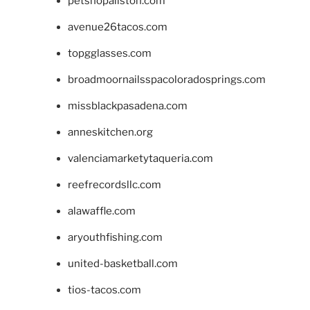
petshopallston.com
avenue26tacos.com
topgglasses.com
broadmoornailsspacoloradosprings.com
missblackpasadena.com
anneskitchen.org
valenciamarketytaqueria.com
reefrecordsllc.com
alawaffle.com
aryouthfishing.com
united-basketball.com
tios-tacos.com