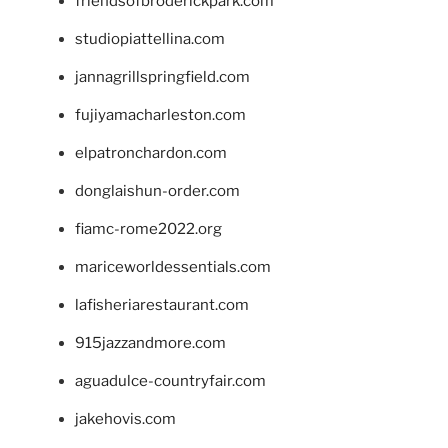
friendsofbroderickpark.com
studiopiattellina.com
jannagrillspringfield.com
fujiyamacharleston.com
elpatronchardon.com
donglaishun-order.com
fiamc-rome2022.org
mariceworldessentials.com
lafisheriarestaurant.com
915jazzandmore.com
aguadulce-countryfair.com
jakehovis.com