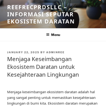
Skip
REEFRECPRDSLLC –
to
INFORMASI SEPUTAR
content
EKOSISTEM DARATAN
Menu
POSTED
JANUARY 22, 2025
BY
ADMINREE
ON
Menjaga Keseimbangan
Ekosistem Daratan untuk
Kesejahteraan Lingkungan
Menjaga keseimbangan ekosistem daratan adalah hal
yang sangat penting untuk memastikan kesejahteraan
lingkungan di bumi kita. Ekosistem daratan merupakan