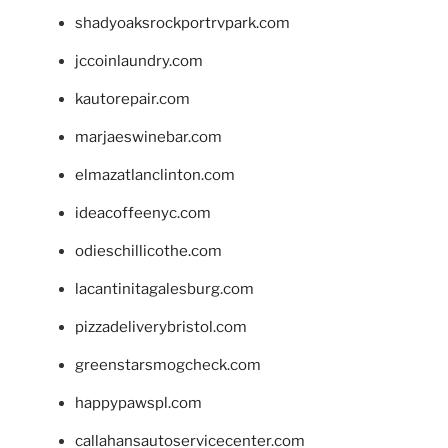
shadyoaksrockportrvpark.com
jccoinlaundry.com
kautorepair.com
marjaeswinebar.com
elmazatlanclinton.com
ideacoffeenyc.com
odieschillicothe.com
lacantinitagalesburg.com
pizzadeliverybristol.com
greenstarsmogcheck.com
happypawspl.com
callahansautoservicecenter.com