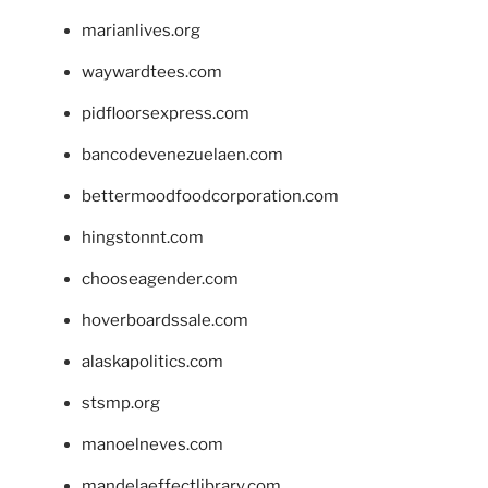
marianlives.org
waywardtees.com
pidfloorsexpress.com
bancodevenezuelaen.com
bettermoodfoodcorporation.com
hingstonnt.com
chooseagender.com
hoverboardssale.com
alaskapolitics.com
stsmp.org
manoelneves.com
mandelaeffectlibrary.com