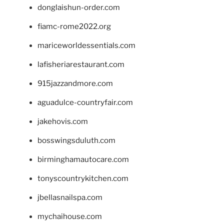
donglaishun-order.com
fiamc-rome2022.org
mariceworldessentials.com
lafisheriarestaurant.com
915jazzandmore.com
aguadulce-countryfair.com
jakehovis.com
bosswingsduluth.com
birminghamautocare.com
tonyscountrykitchen.com
jbellasnailspa.com
mychaihouse.com