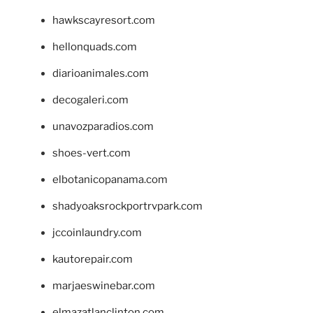
hawkscayresort.com
hellonquads.com
diarioanimales.com
decogaleri.com
unavozparadios.com
shoes-vert.com
elbotanicopanama.com
shadyoaksrockportrvpark.com
jccoinlaundry.com
kautorepair.com
marjaeswinebar.com
elmazatlanclinton.com