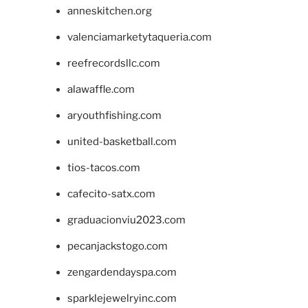
anneskitchen.org
valenciamarketytaqueria.com
reefrecordsllc.com
alawaffle.com
aryouthfishing.com
united-basketball.com
tios-tacos.com
cafecito-satx.com
graduacionviu2023.com
pecanjackstogo.com
zengardendayspa.com
sparklejewelryinc.com