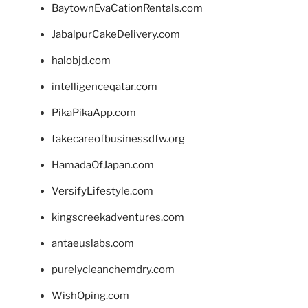
BaytownEvaCationRentals.com
JabalpurCakeDelivery.com
halobjd.com
intelligenceqatar.com
PikaPikaApp.com
takecareofbusinessdfw.org
HamadaOfJapan.com
VersifyLifestyle.com
kingscreekadventures.com
antaeuslabs.com
purelycleanchemdry.com
WishOping.com