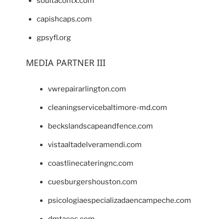
soultacohtx.com
capishcaps.com
gpsyfl.org
MEDIA PARTNER III
vwrepairarlington.com
cleaningservicebaltimore-md.com
beckslandscapeandfence.com
vistaaltadelveramendi.com
coastlinecateringnc.com
cuesburgershouston.com
psicologiaespecializadaencampeche.com
dmtacos.com