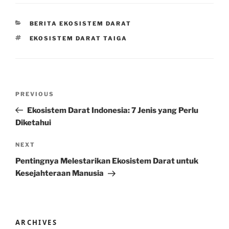
CATEGORIES
BERITA EKOSISTEM DARAT
TAGS
EKOSISTEM DARAT TAIGA
Post
Previous
PREVIOUS
navigation
Post
Ekosistem Darat Indonesia: 7 Jenis yang Perlu
Diketahui
Next
NEXT
Post
Pentingnya Melestarikan Ekosistem Darat untuk
Kesejahteraan Manusia
ARCHIVES