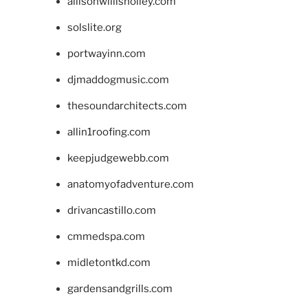
allisonwillisholley.com
solslite.org
portwayinn.com
djmaddogmusic.com
thesoundarchitects.com
allin1roofing.com
keepjudgewebb.com
anatomyofadventure.com
drivancastillo.com
cmmedspa.com
midletontkd.com
gardensandgrills.com