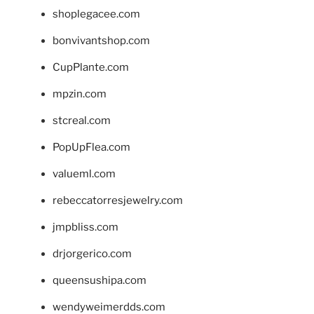
shoplegacee.com
bonvivantshop.com
CupPlante.com
mpzin.com
stcreal.com
PopUpFlea.com
valueml.com
rebeccatorresjewelry.com
jmpbliss.com
drjorgerico.com
queensushipa.com
wendyweimerdds.com