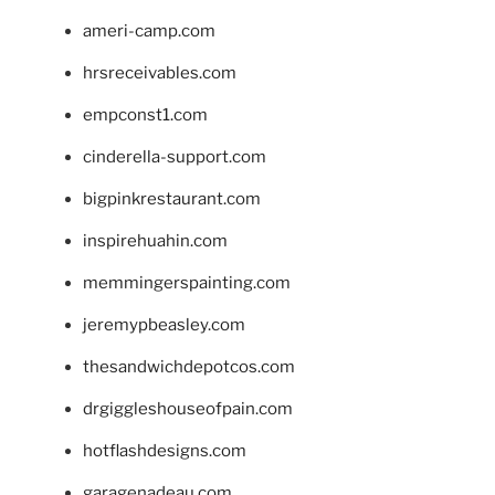
ameri-camp.com
hrsreceivables.com
empconst1.com
cinderella-support.com
bigpinkrestaurant.com
inspirehuahin.com
memmingerspainting.com
jeremypbeasley.com
thesandwichdepotcos.com
drgiggleshouseofpain.com
hotflashdesigns.com
garagenadeau.com