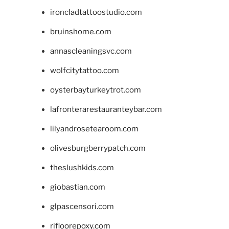
ironcladtattoostudio.com
bruinshome.com
annascleaningsvc.com
wolfcitytattoo.com
oysterbayturkeytrot.com
lafronterarestauranteybar.com
lilyandrosetearoom.com
olivesburgberrypatch.com
theslushkids.com
giobastian.com
glpascensori.com
rifloorepoxy.com