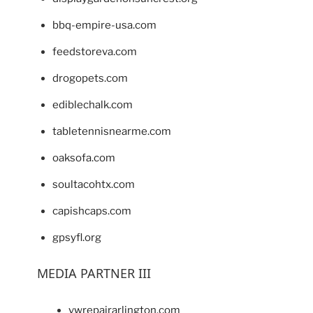
bbq-empire-usa.com
feedstoreva.com
drogopets.com
ediblechalk.com
tabletennisnearme.com
oaksofa.com
soultacohtx.com
capishcaps.com
gpsyfl.org
MEDIA PARTNER III
vwrepairarlington.com