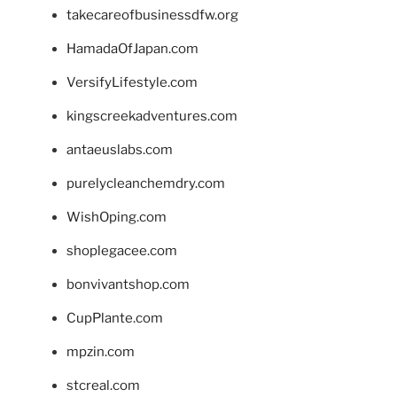
takecareofbusinessdfw.org
HamadaOfJapan.com
VersifyLifestyle.com
kingscreekadventures.com
antaeuslabs.com
purelycleanchemdry.com
WishOping.com
shoplegacee.com
bonvivantshop.com
CupPlante.com
mpzin.com
stcreal.com