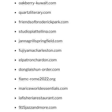
oakberry-kuwait.com
quartzliterary.com
friendsofbroderickpark.com
studiopiattellina.com
jannagrillspringfield.com
fujiyamacharleston.com
elpatronchardon.com
donglaishun-order.com
fiamc-rome2022.org
mariceworldessentials.com
lafisheriarestaurant.com
915jazzandmore.com