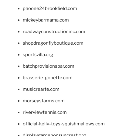
phoone24brookfield.com
mickeybarmama.com
roadwayconstructioninc.com
shopdragonflyboutique.com
sportszilla.org
batchprovisionsbar.com
brasserie-gobette.com
musicrearte.com
morseysfarms.com
riverviewtennis.com
official-kelly-toys-squishmallows.com
displaygardenonsuncrest.org