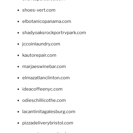
shoes-vert.com
elbotanicopanama.com
shadyoaksrockportrvpark.com
jccoinlaundry.com
kautorepair.com
marjaeswinebar.com
elmazatlanclinton.com
ideacoffeenyc.com
odieschillicothe.com
lacantinitagalesburg.com
pizzadeliverybristol.com