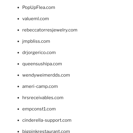
PopUpFlea.com
valueml.com
rebeccatorresjewelry.com
jmpbliss.com
drjorgerico.com
queensushipa.com
wendyweimerdds.com
ameri-camp.com
hrsreceivables.com
empconst1.com
cinderella-support.com
bigpinkrestaurant.com