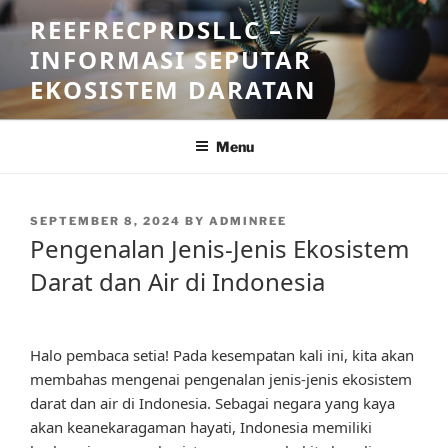
Skip
REEFRECPRDSLLC –
to
INFORMASI SEPUTAR
content
EKOSISTEM DARATAN
Menu
POSTED
SEPTEMBER 8, 2024
BY
ADMINREE
ON
Pengenalan Jenis-Jenis Ekosistem
Darat dan Air di Indonesia
Halo pembaca setia! Pada kesempatan kali ini, kita akan
membahas mengenai pengenalan jenis-jenis ekosistem
darat dan air di Indonesia. Sebagai negara yang kaya
akan keanekaragaman hayati, Indonesia memiliki