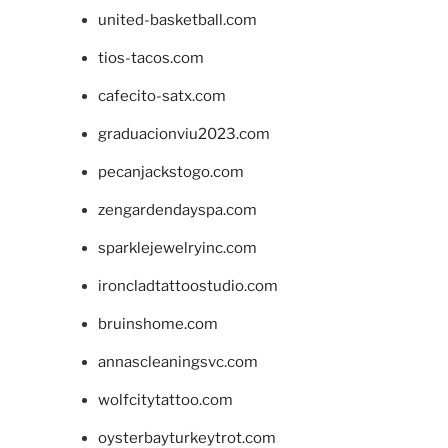
united-basketball.com
tios-tacos.com
cafecito-satx.com
graduacionviu2023.com
pecanjackstogo.com
zengardendayspa.com
sparklejewelryinc.com
ironcladtattoostudio.com
bruinshome.com
annascleaningsvc.com
wolfcitytattoo.com
oysterbayturkeytrot.com