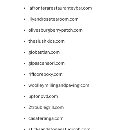
lafronterarestauranteybar.com
lilyandrosetearoom.com
olivesburgberrypatch.com
theslushkids.com
giobastian.com
glpascensori.com
rifloorepoxy.com
woolleymillingandpaving.com
uptonpvd.com
2troublegrill.com
casateranga.com
sticksandstonesstudiooh.com