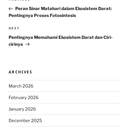
Previous
navigation
Post
Peran Sinar Matahari dalam Ekosistem Darat:
Pentingnya Proses Fotosintesis
Next
NEXT
Post
Pentingnya Memahami Ekosistem Darat dan Ciri-
cirinya
ARCHIVES
March 2026
February 2026
January 2026
December 2025