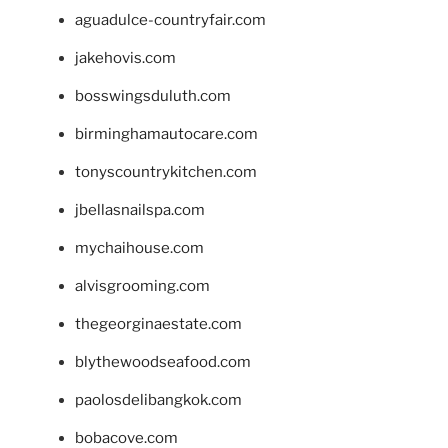
aguadulce-countryfair.com
jakehovis.com
bosswingsduluth.com
birminghamautocare.com
tonyscountrykitchen.com
jbellasnailspa.com
mychaihouse.com
alvisgrooming.com
thegeorginaestate.com
blythewoodseafood.com
paolosdelibangkok.com
bobacove.com