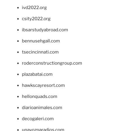
ivd2022.org
csity2022.org
ibsarstudyabroad.com
bennusehgall.com
tsecincinnati.com
roderconstructiongroup.com
plazabatai.com
hawkscayresort.com
hellonquads.com
diarioanimales.com
decogaleri.com
unavozparadios.com