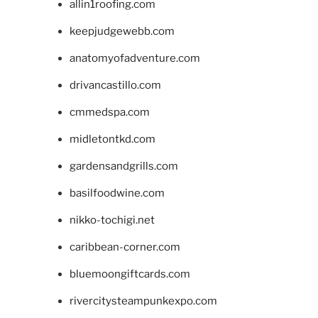
allin1roofing.com
keepjudgewebb.com
anatomyofadventure.com
drivancastillo.com
cmmedspa.com
midletontkd.com
gardensandgrills.com
basilfoodwine.com
nikko-tochigi.net
caribbean-corner.com
bluemoongiftcards.com
rivercitysteampunkexpo.com