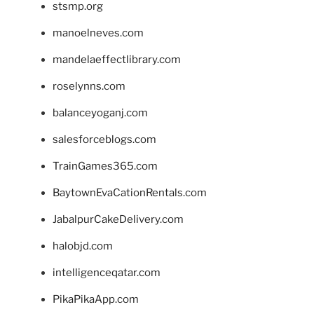
stsmp.org
manoelneves.com
mandelaeffectlibrary.com
roselynns.com
balanceyoganj.com
salesforceblogs.com
TrainGames365.com
BaytownEvaCationRentals.com
JabalpurCakeDelivery.com
halobjd.com
intelligenceqatar.com
PikaPikaApp.com