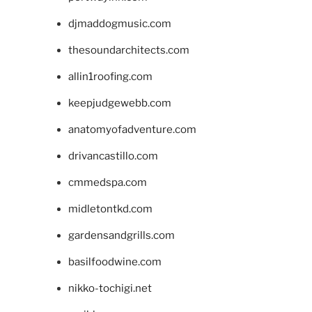
djmaddogmusic.com
thesoundarchitects.com
allin1roofing.com
keepjudgewebb.com
anatomyofadventure.com
drivancastillo.com
cmmedspa.com
midletontkd.com
gardensandgrills.com
basilfoodwine.com
nikko-tochigi.net