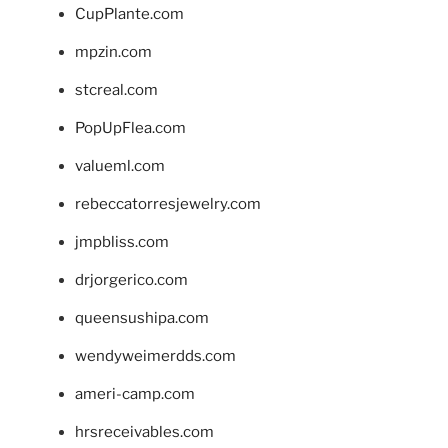
CupPlante.com
mpzin.com
stcreal.com
PopUpFlea.com
valueml.com
rebeccatorresjewelry.com
jmpbliss.com
drjorgerico.com
queensushipa.com
wendyweimerdds.com
ameri-camp.com
hrsreceivables.com