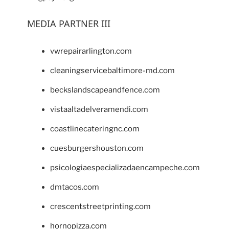
MEDIA PARTNER III
vwrepairarlington.com
cleaningservicebaltimore-md.com
beckslandscapeandfence.com
vistaaltadelveramendi.com
coastlinecateringnc.com
cuesburgershouston.com
psicologiaespecializadaencampeche.com
dmtacos.com
crescentstreetprinting.com
hornopizza.com