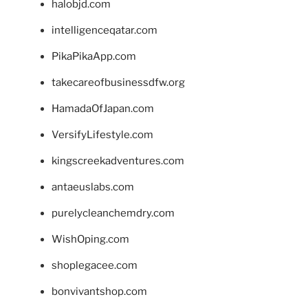
halobjd.com
intelligenceqatar.com
PikaPikaApp.com
takecareofbusinessdfw.org
HamadaOfJapan.com
VersifyLifestyle.com
kingscreekadventures.com
antaeuslabs.com
purelycleanchemdry.com
WishOping.com
shoplegacee.com
bonvivantshop.com