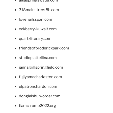
alkaspringswater.com
318mainstreet8h.com
lovenailsspari.com
oakberry-kuwait.com
quartzliterary.com
friendsofbroderickpark.com
studiopiattellina.com
jannagrillspringfield.com
fujiyamacharleston.com
elpatronchardon.com
donglaishun-order.com
fiamc-rome2022.org