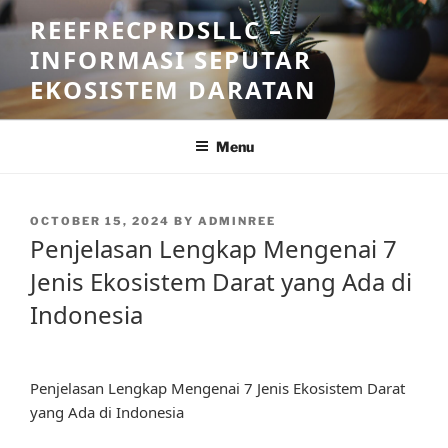
Skip
REEFRECPRDSLLC –
to
INFORMASI SEPUTAR
content
EKOSISTEM DARATAN
Menu
POSTED
OCTOBER 15, 2024
BY
ADMINREE
ON
Penjelasan Lengkap Mengenai 7
Jenis Ekosistem Darat yang Ada di
Indonesia
Penjelasan Lengkap Mengenai 7 Jenis Ekosistem Darat
yang Ada di Indonesia