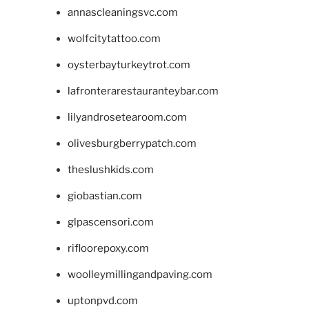
annascleaningsvc.com
wolfcitytattoo.com
oysterbayturkeytrot.com
lafronterarestauranteybar.com
lilyandrosetearoom.com
olivesburgberrypatch.com
theslushkids.com
giobastian.com
glpascensori.com
rifloorepoxy.com
woolleymillingandpaving.com
uptonpvd.com