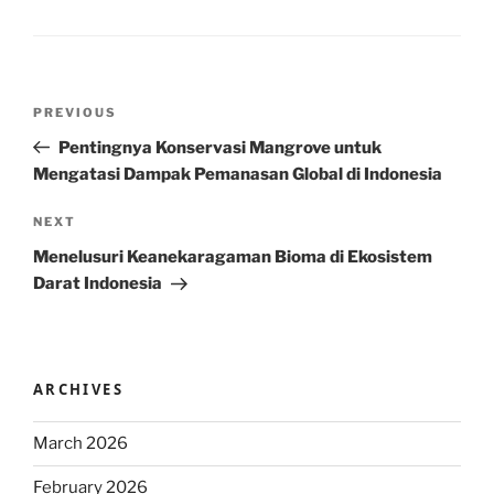
Post
Previous
PREVIOUS
navigation
Post
Pentingnya Konservasi Mangrove untuk
Mengatasi Dampak Pemanasan Global di Indonesia
Next
NEXT
Post
Menelusuri Keanekaragaman Bioma di Ekosistem
Darat Indonesia
ARCHIVES
March 2026
February 2026