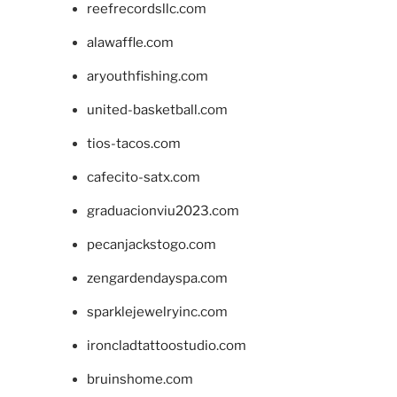
reefrecordsllc.com
alawaffle.com
aryouthfishing.com
united-basketball.com
tios-tacos.com
cafecito-satx.com
graduacionviu2023.com
pecanjackstogo.com
zengardendayspa.com
sparklejewelryinc.com
ironcladtattoostudio.com
bruinshome.com