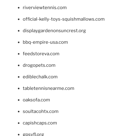
riverviewtennis.com
official-kelly-toys-squishmallows.com
displaygardenonsuncrest.org
bbq-empire-usa.com
feedstoreva.com
drogopets.com
ediblechalk.com
tabletennisnearme.com
oaksofa.com
soultacohtx.com
capishcaps.com
gpsyfl.org