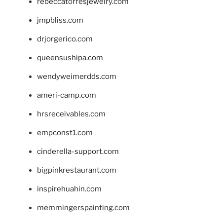
rebeccatorresjewelry.com
jmpbliss.com
drjorgerico.com
queensushipa.com
wendyweimerdds.com
ameri-camp.com
hrsreceivables.com
empconst1.com
cinderella-support.com
bigpinkrestaurant.com
inspirehuahin.com
memmingerspainting.com