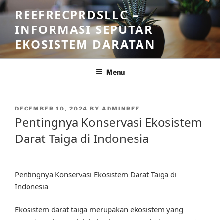
Skip
REEFRECPRDSLLC –
to
INFORMASI SEPUTAR
content
EKOSISTEM DARATAN
Menu
POSTED
DECEMBER 10, 2024
BY
ADMINREE
ON
Pentingnya Konservasi Ekosistem
Darat Taiga di Indonesia
Pentingnya Konservasi Ekosistem Darat Taiga di
Indonesia
Ekosistem darat taiga merupakan ekosistem yang