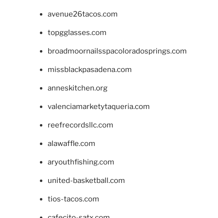
avenue26tacos.com
topgglasses.com
broadmoornailsspacoloradosprings.com
missblackpasadena.com
anneskitchen.org
valenciamarketytaqueria.com
reefrecordsllc.com
alawaffle.com
aryouthfishing.com
united-basketball.com
tios-tacos.com
cafecito-satx.com