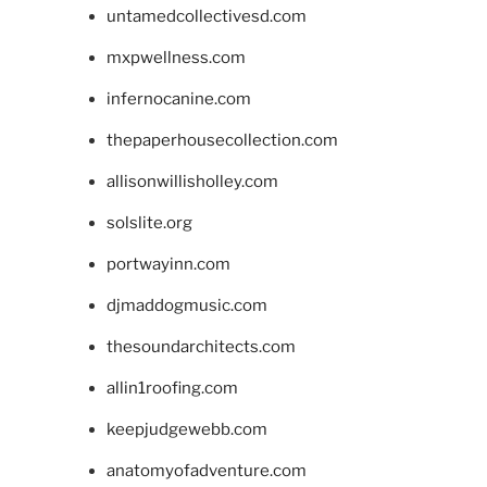
untamedcollectivesd.com
mxpwellness.com
infernocanine.com
thepaperhousecollection.com
allisonwillisholley.com
solslite.org
portwayinn.com
djmaddogmusic.com
thesoundarchitects.com
allin1roofing.com
keepjudgewebb.com
anatomyofadventure.com