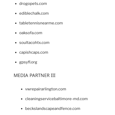
drogopets.com
ediblechalk.com
tabletennisnearme.com
oaksofa.com
soultacohtx.com
capishcaps.com
gpsyfl.org
MEDIA PARTNER III
vwrepairarlington.com
cleaningservicebaltimore-md.com
beckslandscapeandfence.com