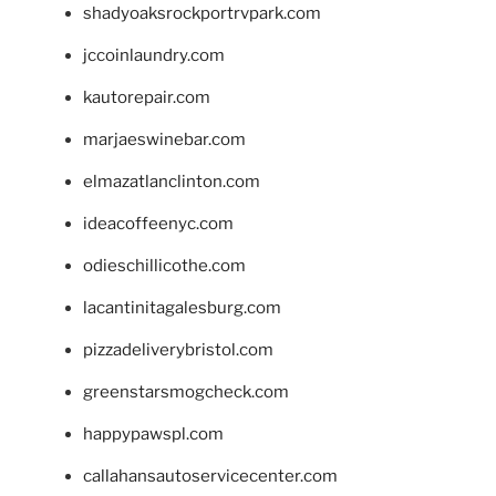
shadyoaksrockportrvpark.com
jccoinlaundry.com
kautorepair.com
marjaeswinebar.com
elmazatlanclinton.com
ideacoffeenyc.com
odieschillicothe.com
lacantinitagalesburg.com
pizzadeliverybristol.com
greenstarsmogcheck.com
happypawspl.com
callahansautoservicecenter.com