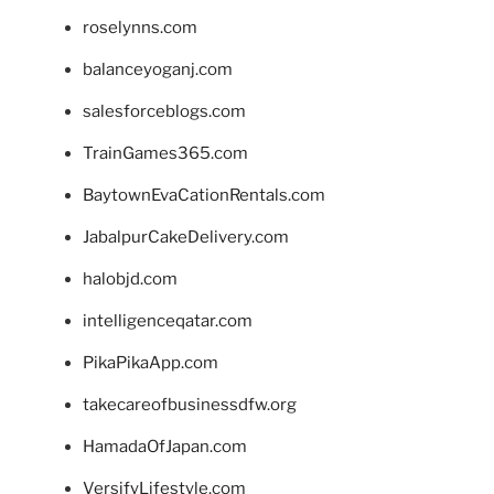
roselynns.com
balanceyoganj.com
salesforceblogs.com
TrainGames365.com
BaytownEvaCationRentals.com
JabalpurCakeDelivery.com
halobjd.com
intelligenceqatar.com
PikaPikaApp.com
takecareofbusinessdfw.org
HamadaOfJapan.com
VersifyLifestyle.com