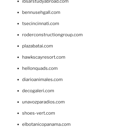
ibsarstudyabroad.com
bennusehgall.com
tsecincinnati.com
roderconstructiongroup.com
plazabatai.com
hawkscayresort.com
hellonquads.com
diarioanimales.com
decogaleri.com
unavozparadios.com
shoes-vert.com
elbotanicopanama.com