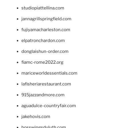
studiopiattellina.com
jannagrillspringfield.com
fujiyamacharleston.com
elpatronchardon.com
donglaishun-order.com
fiamc-rome2022.org
mariceworldessentials.com
lafisheriarestaurant.com
915jazzandmore.com
aguadulce-countryfair.com
jakehovis.com
bosswingsduluth.com