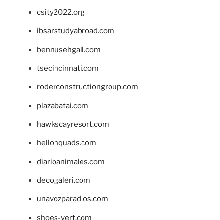
csity2022.org
ibsarstudyabroad.com
bennusehgall.com
tsecincinnati.com
roderconstructiongroup.com
plazabatai.com
hawkscayresort.com
hellonquads.com
diarioanimales.com
decogaleri.com
unavozparadios.com
shoes-vert.com