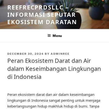
Skip
REEFRECPRDSLLC –
to
INFORMASI SEPUTAR
content
EKOSISTEM DARATAN
Menu
POSTED
DECEMBER 30, 2024
BY
ADMINREE
ON
Peran Ekosistem Darat dan Air
dalam Keseimbangan Lingkungan
di Indonesia
Peran ekosistem darat dan air dalam keseimbangan
lingkungan di Indonesia sangat penting untuk menjaga
keberlangsungan hidup makhluk hidup di bumi. Tanpa