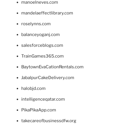
manoelneves.com
mandelaeffectlibrary.com
roselynns.com
balanceyoganj.com
salesforceblogs.com
TrainGames365.com
BaytownEvaCationRentals.com
JabalpurCakeDelivery.com
halobjd.com
intelligenceqatar.com
PikaPikaApp.com
takecareofbusinessdfw.org