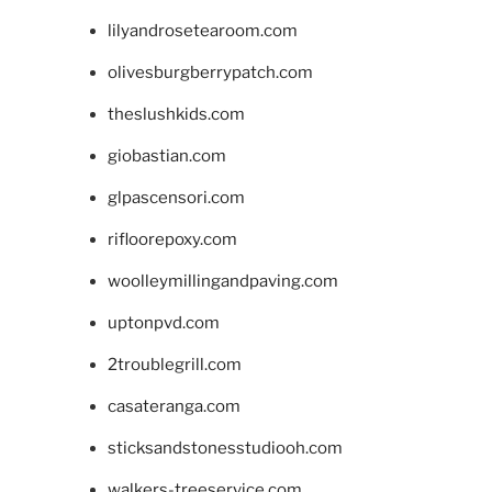
lilyandrosetearoom.com
olivesburgberrypatch.com
theslushkids.com
giobastian.com
glpascensori.com
rifloorepoxy.com
woolleymillingandpaving.com
uptonpvd.com
2troublegrill.com
casateranga.com
sticksandstonesstudiooh.com
walkers-treeservice.com