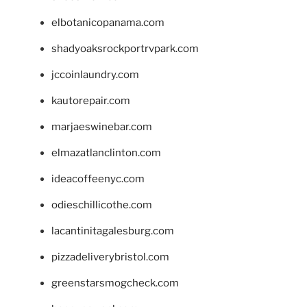
elbotanicopanama.com
shadyoaksrockportrvpark.com
jccoinlaundry.com
kautorepair.com
marjaeswinebar.com
elmazatlanclinton.com
ideacoffeenyc.com
odieschillicothe.com
lacantinitagalesburg.com
pizzadeliverybristol.com
greenstarsmogcheck.com