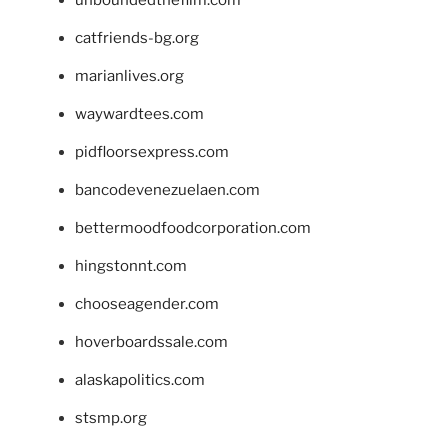
unboundedthefilm.com
catfriends-bg.org
marianlives.org
waywardtees.com
pidfloorsexpress.com
bancodevenezuelaen.com
bettermoodfoodcorporation.com
hingstonnt.com
chooseagender.com
hoverboardssale.com
alaskapolitics.com
stsmp.org