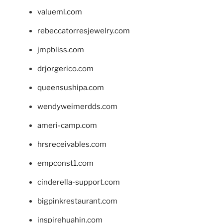
valueml.com
rebeccatorresjewelry.com
jmpbliss.com
drjorgerico.com
queensushipa.com
wendyweimerdds.com
ameri-camp.com
hrsreceivables.com
empconst1.com
cinderella-support.com
bigpinkrestaurant.com
inspirehuahin.com