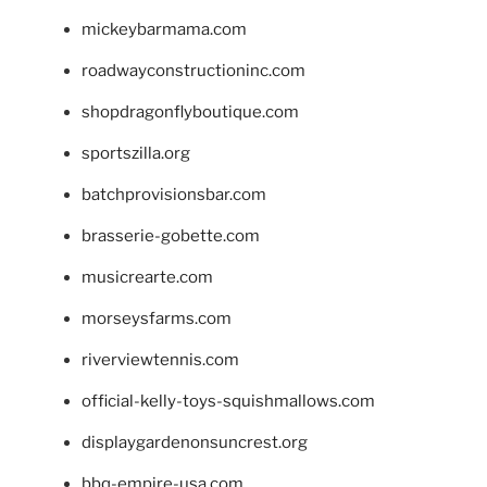
mickeybarmama.com
roadwayconstructioninc.com
shopdragonflyboutique.com
sportszilla.org
batchprovisionsbar.com
brasserie-gobette.com
musicrearte.com
morseysfarms.com
riverviewtennis.com
official-kelly-toys-squishmallows.com
displaygardenonsuncrest.org
bbq-empire-usa.com