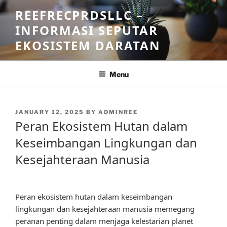
Skip
REEFRECPRDSLLC –
to
INFORMASI SEPUTAR
content
EKOSISTEM DARATAN
Menu
POSTED
JANUARY 12, 2025
BY
ADMINREE
ON
Peran Ekosistem Hutan dalam
Keseimbangan Lingkungan dan
Kesejahteraan Manusia
Peran ekosistem hutan dalam keseimbangan
lingkungan dan kesejahteraan manusia memegang
peranan penting dalam menjaga kelestarian planet