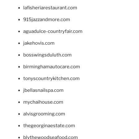
lafisheriarestaurant.com
915jazzandmore.com
aguadulce-countryfair.com
jakehovis.com
bosswingsduluth.com
birminghamautocare.com
tonyscountrykitchen.com
jbellasnailspa.com
mychaihouse.com
alvisgrooming.com
thegeorginaestate.com
blythewoodseafood.com