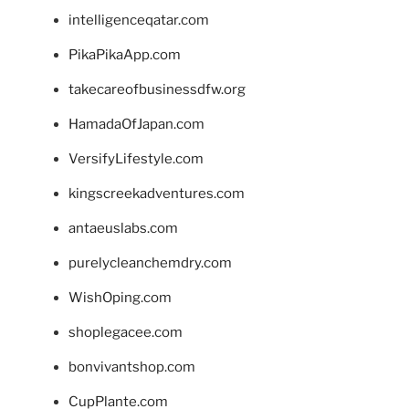
intelligenceqatar.com
PikaPikaApp.com
takecareofbusinessdfw.org
HamadaOfJapan.com
VersifyLifestyle.com
kingscreekadventures.com
antaeuslabs.com
purelycleanchemdry.com
WishOping.com
shoplegacee.com
bonvivantshop.com
CupPlante.com