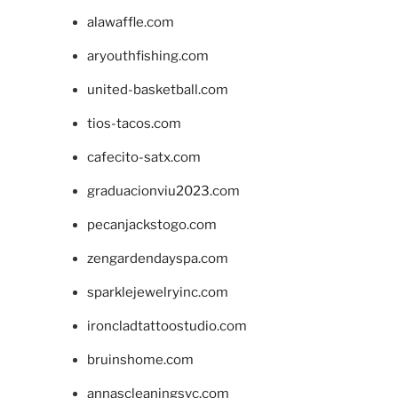
alawaffle.com
aryouthfishing.com
united-basketball.com
tios-tacos.com
cafecito-satx.com
graduacionviu2023.com
pecanjackstogo.com
zengardendayspa.com
sparklejewelryinc.com
ironcladtattoostudio.com
bruinshome.com
annascleaningsvc.com