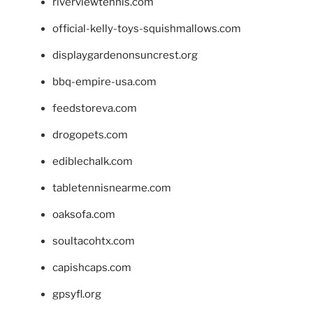
riverviewtennis.com
official-kelly-toys-squishmallows.com
displaygardenonsuncrest.org
bbq-empire-usa.com
feedstoreva.com
drogopets.com
ediblechalk.com
tabletennisnearme.com
oaksofa.com
soultacohtx.com
capishcaps.com
gpsyfl.org