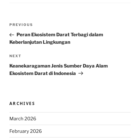
Post
Previous
PREVIOUS
navigation
Post
Peran Ekosistem Darat Terbagi dalam
Keberlanjutan Lingkungan
Next
NEXT
Post
Keanekaragaman Jenis Sumber Daya Alam
Ekosistem Darat di Indonesia
ARCHIVES
March 2026
February 2026