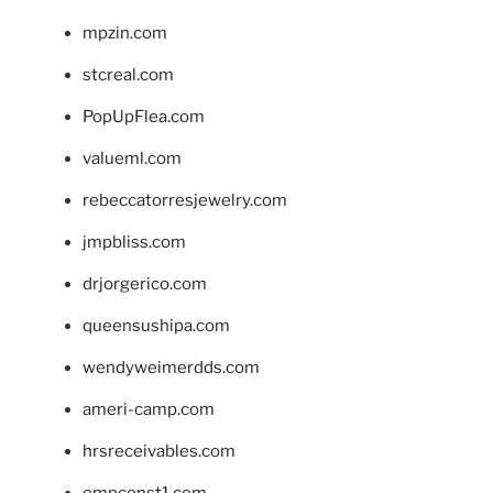
mpzin.com
stcreal.com
PopUpFlea.com
valueml.com
rebeccatorresjewelry.com
jmpbliss.com
drjorgerico.com
queensushipa.com
wendyweimerdds.com
ameri-camp.com
hrsreceivables.com
empconst1.com