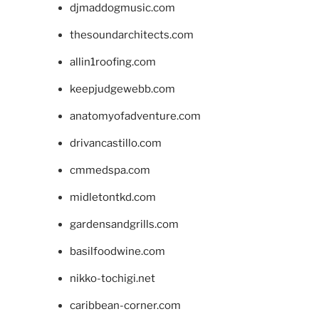
djmaddogmusic.com
thesoundarchitects.com
allin1roofing.com
keepjudgewebb.com
anatomyofadventure.com
drivancastillo.com
cmmedspa.com
midletontkd.com
gardensandgrills.com
basilfoodwine.com
nikko-tochigi.net
caribbean-corner.com