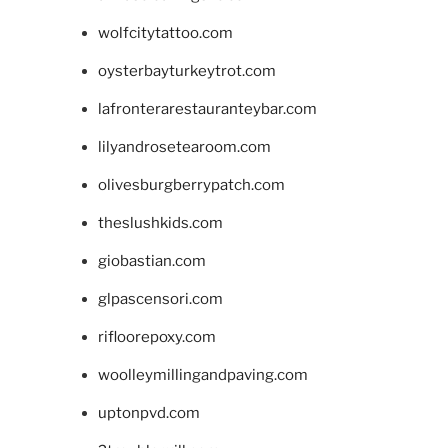
wolfcitytattoo.com
oysterbayturkeytrot.com
lafronterarestauranteybar.com
lilyandrosetearoom.com
olivesburgberrypatch.com
theslushkids.com
giobastian.com
glpascensori.com
rifloorepoxy.com
woolleymillingandpaving.com
uptonpvd.com