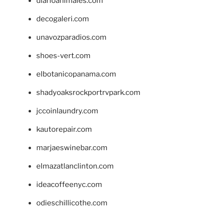
diarioanimales.com
decogaleri.com
unavozparadios.com
shoes-vert.com
elbotanicopanama.com
shadyoaksrockportrvpark.com
jccoinlaundry.com
kautorepair.com
marjaeswinebar.com
elmazatlanclinton.com
ideacoffeenyc.com
odieschillicothe.com