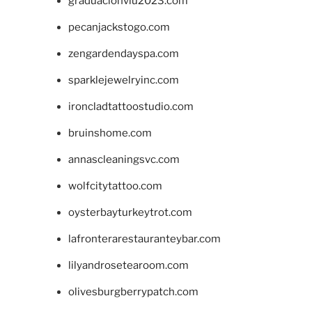
graduacionviu2023.com
pecanjackstogo.com
zengardendayspa.com
sparklejewelryinc.com
ironcladtattoostudio.com
bruinshome.com
annascleaningsvc.com
wolfcitytattoo.com
oysterbayturkeytrot.com
lafronterarestauranteybar.com
lilyandrosetearoom.com
olivesburgberrypatch.com