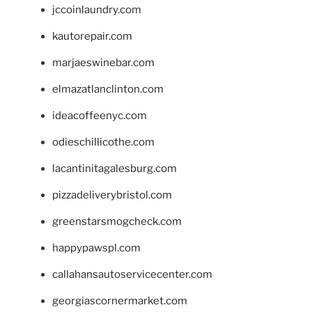
jccoinlaundry.com
kautorepair.com
marjaeswinebar.com
elmazatlanclinton.com
ideacoffeenyc.com
odieschillicothe.com
lacantinitagalesburg.com
pizzadeliverybristol.com
greenstarsmogcheck.com
happypawspl.com
callahansautoservicecenter.com
georgiascornermarket.com