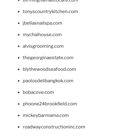
birminghamautocare.com
tonyscountrykitchen.com
jbellasnailspa.com
mychaihouse.com
alvisgrooming.com
thegeorginaestate.com
blythewoodseafood.com
paolosdelibangkok.com
bobacove.com
phoone24brookfield.com
mickeybarmama.com
roadwayconstructioninc.com