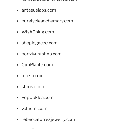
antaeuslabs.com
purelycleanchemdry.com
WishOping.com
shoplegacee.com
bonvivantshop.com
CupPlante.com
mpzin.com
stcreal.com
PopUpFlea.com
valueml.com
rebeccatorresjewelry.com