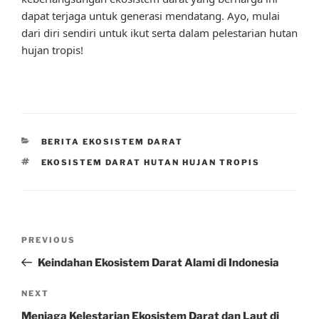
dapat terjaga untuk generasi mendatang. Ayo, mulai
dari diri sendiri untuk ikut serta dalam pelestarian hutan
hujan tropis!
CATEGORIES
BERITA EKOSISTEM DARAT
TAGS
EKOSISTEM DARAT HUTAN HUJAN TROPIS
Post
Previous
PREVIOUS
navigation
Post
Keindahan Ekosistem Darat Alami di Indonesia
Next
NEXT
Post
Menjaga Kelestarian Ekosistem Darat dan Laut di