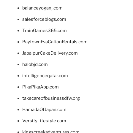
balanceyoganj.com
salesforceblogs.com
TrainGames365.com
BaytownEvaCationRentals.com
JabalpurCakeDelivery.com
halobjd.com
intelligenceqatar.com
PikaPikaApp.com
takecareofbusinessdfw.org
HamadaOfJapan.com
VersifyLifestyle.com
kingscreekadventures.com