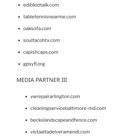
ediblechalk.com
tabletennisnearme.com
oaksofa.com
soultacohtx.com
capishcaps.com
gpsyfl.org
MEDIA PARTNER III
vwrepairarlington.com
cleaningservicebaltimore-md.com
beckslandscapeandfence.com
vistaaltadelveramendi.com