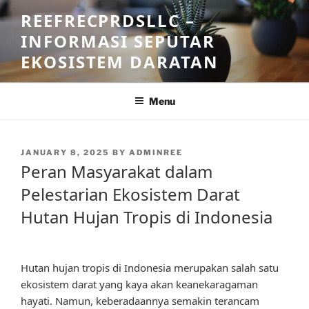
Skip
REEFRECPRDSLLC –
to
INFORMASI SEPUTAR
content
EKOSISTEM DARATAN
Menu
POSTED
JANUARY 8, 2025
BY
ADMINREE
ON
Peran Masyarakat dalam
Pelestarian Ekosistem Darat
Hutan Hujan Tropis di Indonesia
Hutan hujan tropis di Indonesia merupakan salah satu
ekosistem darat yang kaya akan keanekaragaman
hayati. Namun, keberadaannya semakin terancam