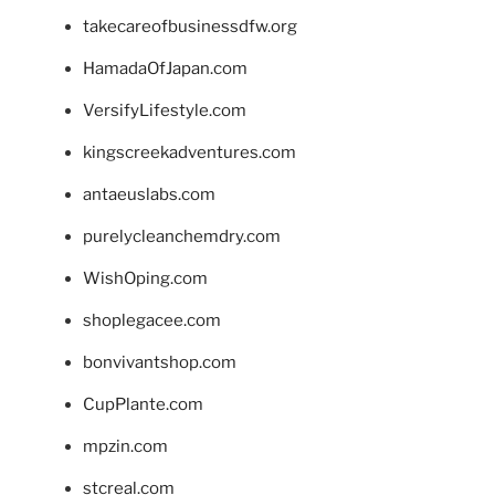
takecareofbusinessdfw.org
HamadaOfJapan.com
VersifyLifestyle.com
kingscreekadventures.com
antaeuslabs.com
purelycleanchemdry.com
WishOping.com
shoplegacee.com
bonvivantshop.com
CupPlante.com
mpzin.com
stcreal.com