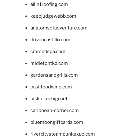
allin1roofing.com
keepjudgewebb.com
anatomyofadventure.com
drivancastillo.com
cmmedspa.com
midletontkd.com
gardensandgrills.com
basilfoodwine.com
nikko-tochigi.net
caribbean-corner.com
bluemoongiftcards.com
rivercitysteampunkexpo.com