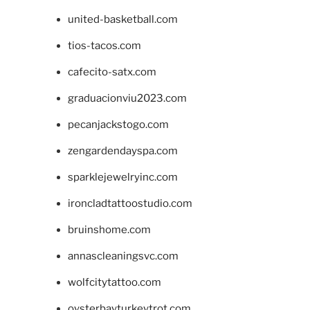
united-basketball.com
tios-tacos.com
cafecito-satx.com
graduacionviu2023.com
pecanjackstogo.com
zengardendayspa.com
sparklejewelryinc.com
ironcladtattoostudio.com
bruinshome.com
annascleaningsvc.com
wolfcitytattoo.com
oysterbayturkeytrot.com