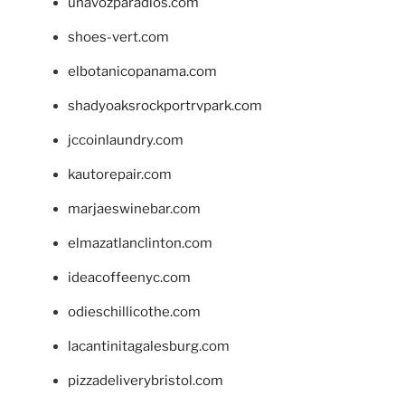
unavozparadios.com
shoes-vert.com
elbotanicopanama.com
shadyoaksrockportrvpark.com
jccoinlaundry.com
kautorepair.com
marjaeswinebar.com
elmazatlanclinton.com
ideacoffeenyc.com
odieschillicothe.com
lacantinitagalesburg.com
pizzadeliverybristol.com