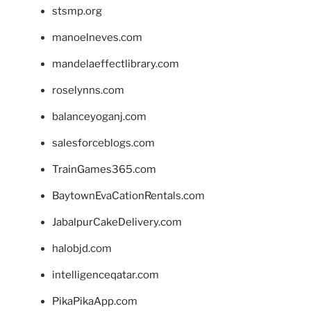
stsmp.org
manoelneves.com
mandelaeffectlibrary.com
roselynns.com
balanceyoganj.com
salesforceblogs.com
TrainGames365.com
BaytownEvaCationRentals.com
JabalpurCakeDelivery.com
halobjd.com
intelligenceqatar.com
PikaPikaApp.com