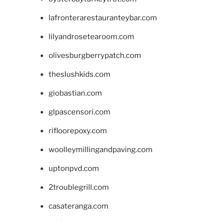
lafronterarestauranteybar.com
lilyandrosetearoom.com
olivesburgberrypatch.com
theslushkids.com
giobastian.com
glpascensori.com
rifloorepoxy.com
woolleymillingandpaving.com
uptonpvd.com
2troublegrill.com
casateranga.com