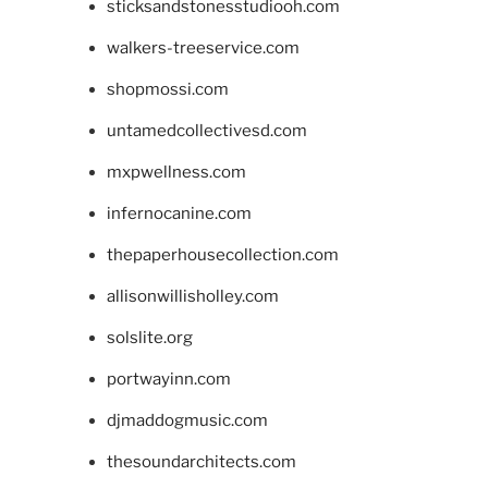
sticksandstonesstudiooh.com
walkers-treeservice.com
shopmossi.com
untamedcollectivesd.com
mxpwellness.com
infernocanine.com
thepaperhousecollection.com
allisonwillisholley.com
solslite.org
portwayinn.com
djmaddogmusic.com
thesoundarchitects.com