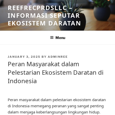
Skip
REEFRECPRDSLLC –
to
INFORMASI SEPUTAR
content
EKOSISTEM DARATAN
Menu
POSTED
JANUARY 3, 2025
BY
ADMINREE
ON
Peran Masyarakat dalam
Pelestarian Ekosistem Daratan di
Indonesia
Peran masyarakat dalam pelestarian ekosistem daratan
di Indonesia memegang peranan yang sangat penting
dalam menjaga keberlangsungan lingkungan hidup.