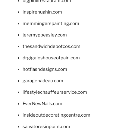
bigpinkrestaurant.com
inspirehuahin.com
memmingerspainting.com
jeremypbeasley.com
thesandwichdepotcos.com
drgiggleshouseofpain.com
hotflashdesigns.com
garagenadeau.com
lifestylechauffeurservice.com
EverNewNails.com
insideoutdecoratingcentre.com
salvatoresinpoint.com