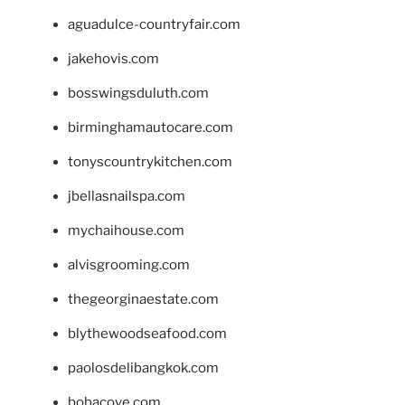
aguadulce-countryfair.com
jakehovis.com
bosswingsduluth.com
birminghamautocare.com
tonyscountrykitchen.com
jbellasnailspa.com
mychaihouse.com
alvisgrooming.com
thegeorginaestate.com
blythewoodseafood.com
paolosdelibangkok.com
bobacove.com