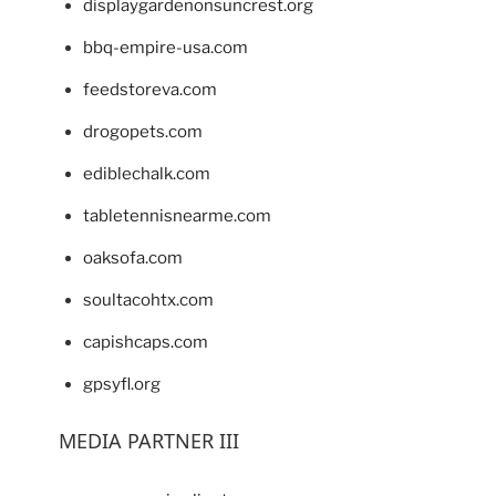
displaygardenonsuncrest.org
bbq-empire-usa.com
feedstoreva.com
drogopets.com
ediblechalk.com
tabletennisnearme.com
oaksofa.com
soultacohtx.com
capishcaps.com
gpsyfl.org
MEDIA PARTNER III