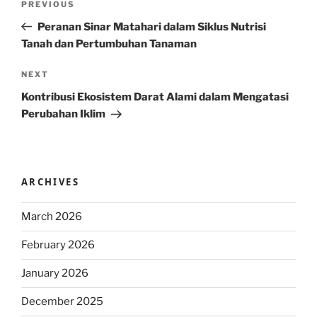
Previous
PREVIOUS
navigation
Post
Peranan Sinar Matahari dalam Siklus Nutrisi
Tanah dan Pertumbuhan Tanaman
Next
NEXT
Post
Kontribusi Ekosistem Darat Alami dalam Mengatasi
Perubahan Iklim
ARCHIVES
March 2026
February 2026
January 2026
December 2025