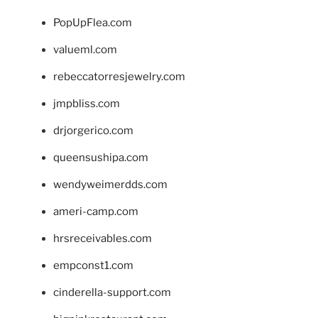
PopUpFlea.com
valueml.com
rebeccatorresjewelry.com
jmpbliss.com
drjorgerico.com
queensushipa.com
wendyweimerdds.com
ameri-camp.com
hrsreceivables.com
empconst1.com
cinderella-support.com