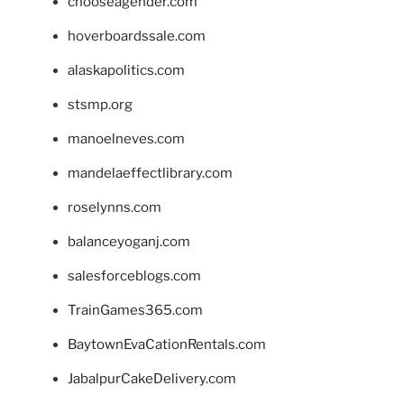
chooseagender.com
hoverboardssale.com
alaskapolitics.com
stsmp.org
manoelneves.com
mandelaeffectlibrary.com
roselynns.com
balanceyoganj.com
salesforceblogs.com
TrainGames365.com
BaytownEvaCationRentals.com
JabalpurCakeDelivery.com