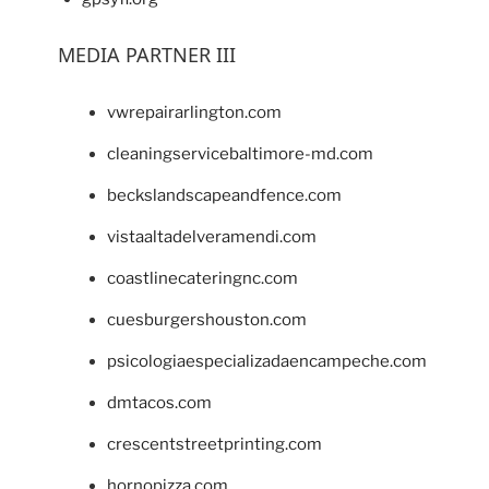
MEDIA PARTNER III
vwrepairarlington.com
cleaningservicebaltimore-md.com
beckslandscapeandfence.com
vistaaltadelveramendi.com
coastlinecateringnc.com
cuesburgershouston.com
psicologiaespecializadaencampeche.com
dmtacos.com
crescentstreetprinting.com
hornopizza.com