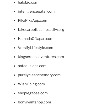
halobjd.com
intelligenceqatar.com
PikaPikaApp.com
takecareofbusinessdfw.org
HamadaOfJapan.com
VersifyLifestyle.com
kingscreekadventures.com
antaeuslabs.com
purelycleanchemdry.com
WishOping.com
shoplegacee.com
bonvivantshop.com