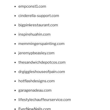
empconst1.com
cinderella-support.com
bigpinkrestaurant.com
inspirehuahin.com
memmingerspainting.com
jeremypbeasley.com
thesandwichdepotcos.com
drgiggleshouseofpain.com
hotflashdesigns.com
garagenadeau.com
lifestylechauffeurservice.com
EverNewNails.com