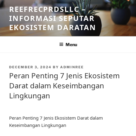
Skip
REEFRECPRDSLLC –
to
INFORMASI SEPUTAR
content
EKOSISTEM DARATAN
Menu
POSTED
DECEMBER 3, 2024
BY
ADMINREE
ON
Peran Penting 7 Jenis Ekosistem
Darat dalam Keseimbangan
Lingkungan
Peran Penting 7 Jenis Ekosistem Darat dalam
Keseimbangan Lingkungan