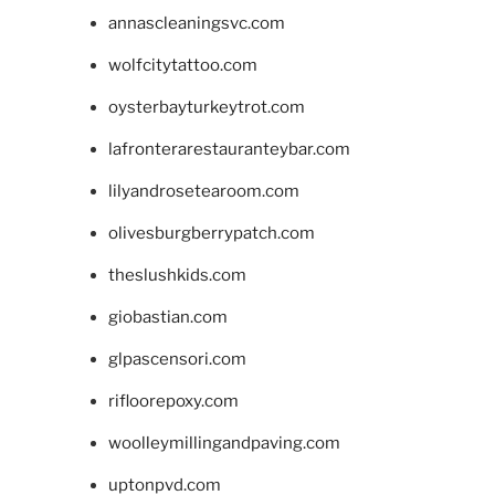
annascleaningsvc.com
wolfcitytattoo.com
oysterbayturkeytrot.com
lafronterarestauranteybar.com
lilyandrosetearoom.com
olivesburgberrypatch.com
theslushkids.com
giobastian.com
glpascensori.com
rifloorepoxy.com
woolleymillingandpaving.com
uptonpvd.com