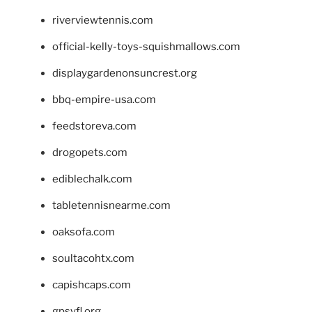
riverviewtennis.com
official-kelly-toys-squishmallows.com
displaygardenonsuncrest.org
bbq-empire-usa.com
feedstoreva.com
drogopets.com
ediblechalk.com
tabletennisnearme.com
oaksofa.com
soultacohtx.com
capishcaps.com
gpsyfl.org