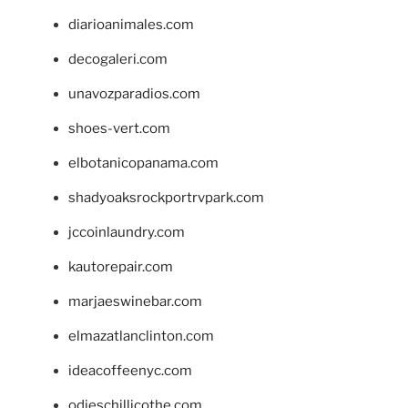
diarioanimales.com
decogaleri.com
unavozparadios.com
shoes-vert.com
elbotanicopanama.com
shadyoaksrockportrvpark.com
jccoinlaundry.com
kautorepair.com
marjaeswinebar.com
elmazatlanclinton.com
ideacoffeenyc.com
odieschillicothe.com