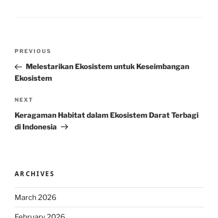
Post
Previous
PREVIOUS
navigation
Post
Melestarikan Ekosistem untuk Keseimbangan
Ekosistem
Next
NEXT
Post
Keragaman Habitat dalam Ekosistem Darat Terbagi
di Indonesia
ARCHIVES
March 2026
February 2026