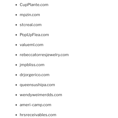
CupPlante.com
mpzin.com
stcreal.com
PopUpFlea.com
valueml.com
rebeccatorresjewelry.com
jmpbliss.com
drjorgerico.com
queensushipa.com
wendyweimerdds.com
ameri-camp.com
hrsreceivables.com