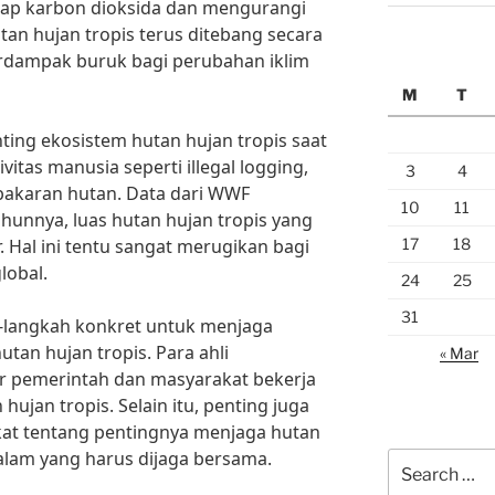
rap karbon dioksida dan mengurangi
utan hujan tropis terus ditebang secara
rdampak buruk bagi perubahan iklim
M
T
ing ekosistem hutan hujan tropis saat
vitas manusia seperti illegal logging,
3
4
akaran hutan. Data dari WWF
10
11
unnya, luas hutan hujan tropis yang
17
18
. Hal ini tentu sangat merugikan bagi
lobal.
24
25
31
h-langkah konkret untuk menjaga
tan hujan tropis. Para ahli
« Mar
 pemerintah dan masyarakat bekerja
ujan tropis. Selain itu, penting juga
at tentang pentingnya menjaga hutan
 alam yang harus dijaga bersama.
Search
for: