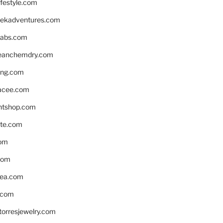
ifestyle.com
eekadventures.com
labs.com
leanchemdry.com
ing.com
acee.com
ntshop.com
te.com
om
com
ea.com
.com
torresjewelry.com