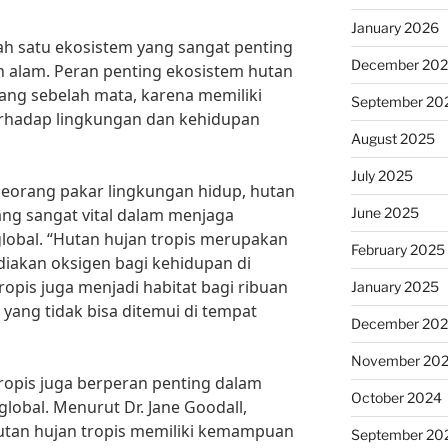
January 2026
lah satu ekosistem yang sangat penting
December 20
alam. Peran penting ekosistem hutan
dang sebelah mata, karena memiliki
September 20
rhadap lingkungan dan kehidupan
August 2025
July 2025
 seorang pakar lingkungan hidup, hutan
June 2025
ang sangat vital dalam menjaga
lobal. “Hutan hujan tropis merupakan
February 2025
iakan oksigen bagi kehidupan di
tropis juga menjadi habitat bagi ribuan
January 2025
ang tidak bisa ditemui di tempat
December 20
November 20
tropis juga berperan penting dalam
October 2024
lobal. Menurut Dr. Jane Goodall,
hutan hujan tropis memiliki kemampuan
September 20