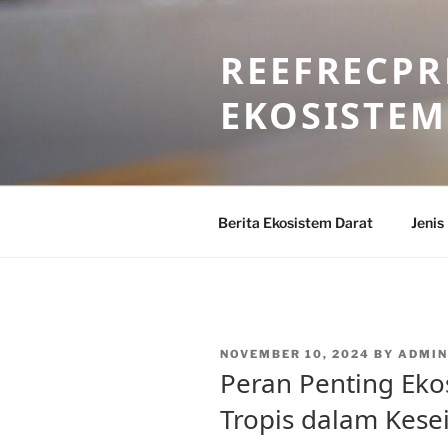
Skip
to
REEFRECPR
content
EKOSISTEM
Berita Ekosistem Darat
Jenis
POSTED
NOVEMBER 10, 2024
BY
ADMIN
ON
Peran Penting Eko
Tropis dalam Kes