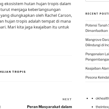
g ekosistem hutan hujan tropis dalam
a turut menjaga keberlangsungan
RECENT POST
i yang diungkapkan oleh Rachel Carson,
utan hujan tropis adalah tempat di mana
Potensi Tanah 
ari. Mari kita jaga keajaiban itu untuk
Dimanfaatkan
Mangrove Darat
Dilindungi di I
Pengenalan La
Pengembangan 
Keajaiban Alam
HUJAN TROPIS
Pesona Keindah
okhealt
NEXT
Next
Post
t
Peran Masyarakat dalam
theinte