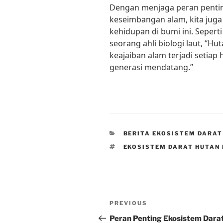
Dengan menjaga peran pentin
keseimbangan alam, kita jug
kehidupan di bumi ini. Sepert
seorang ahli biologi laut, “H
keajaiban alam terjadi setiap h
generasi mendatang.”
CATEGORIES
BERITA EKOSISTEM DARAT
TAGS
EKOSISTEM DARAT HUTAN 
Post
Previous
PREVIOUS
navigation
Post
Peran Penting Ekosistem Dara