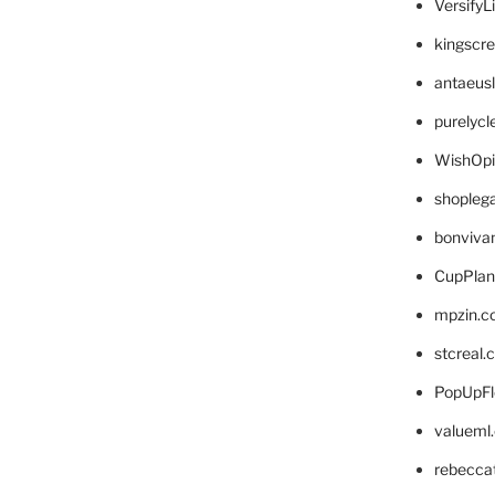
VersifyL
kingscr
antaeus
purelyc
WishOp
shopleg
bonviva
CupPlan
mpzin.c
stcreal.
PopUpFl
valueml
rebecca