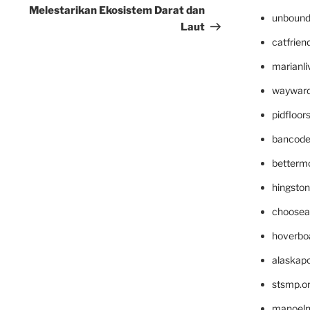
Melestarikan Ekosistem Darat dan
unbound
Laut
catfrien
marianli
wayward
pidfloo
bancode
betterm
hingsto
choosea
hoverbo
alaskapo
stsmp.o
manoel