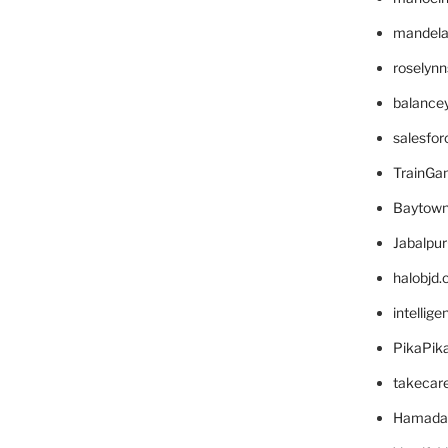
mandelae
roselyn
balance
salesfo
TrainG
Baytown
Jabalpu
halobjd
intellig
PikaPik
takecar
Hamada