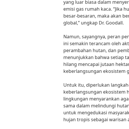
yang luar biasa dalam menye
emisi gas rumah kaca. “Jika h
besar-besaran, maka akan be
global,” ungkap Dr. Goodall.
Namun, sayangnya, peran pent
ini semakin terancam oleh akti
perambahan hutan, dan pemb
menunjukkan bahwa setiap tah
hilang mencapai jutaan hektar
keberlangsungan ekosistem g
Untuk itu, diperlukan langka
keberlangsungan ekosistem hu
lingkungan menyarankan agar
sama dalam melindungi hutan h
untuk mengedukasi masyarak
hujan tropis sebagai warisan