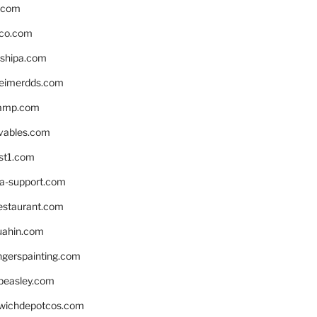
s.com
ico.com
shipa.com
eimerdds.com
camp.com
ivables.com
st1.com
la-support.com
estaurant.com
uahin.com
erspainting.com
beasley.com
wichdepotcos.com