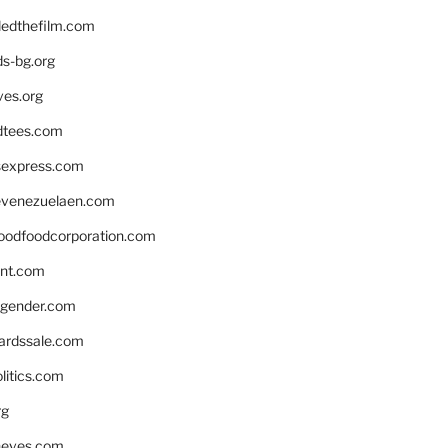
edthefilm.com
ds-bg.org
ves.org
tees.com
rsexpress.com
venezuelaen.com
oodfoodcorporation.com
nnt.com
gender.com
ardssale.com
litics.com
rg
neves.com