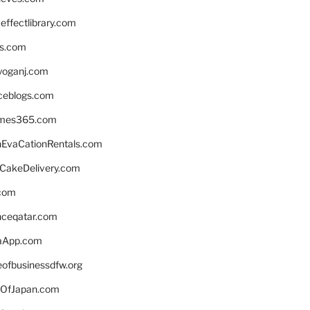
ffectlibrary.com
ns.com
yoganj.com
rceblogs.com
ames365.com
EvaCationRentals.com
rCakeDelivery.com
.com
enceqatar.com
aApp.com
eofbusinessdfw.org
OfJapan.com