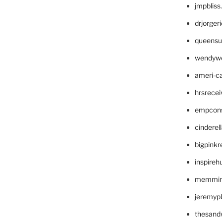
jmpblis
drjorger
queensu
wendyw
ameri-
hrsrece
empcon
cinderel
bigpinkr
inspireh
memming
jeremyp
thesand