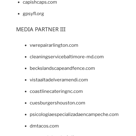
capishcaps.com
gpsyfl.org
MEDIA PARTNER III
vwrepairarlington.com
cleaningservicebaltimore-md.com
beckslandscapeandfence.com
vistaaltadelveramendi.com
coastlinecateringnc.com
cuesburgershouston.com
psicologiaespecializadaencampeche.com
dmtacos.com