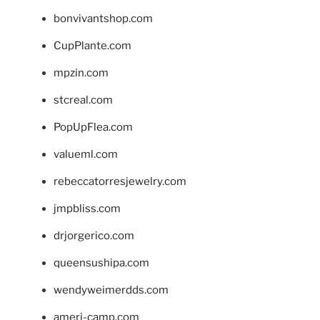
bonvivantshop.com
CupPlante.com
mpzin.com
stcreal.com
PopUpFlea.com
valueml.com
rebeccatorresjewelry.com
jmpbliss.com
drjorgerico.com
queensushipa.com
wendyweimerdds.com
ameri-camp.com