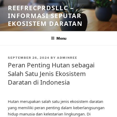
Skip
REEFRECPRDSLLC –
to
INFORMASI SEPUTAR
content
EKOSISTEM DARATAN
Menu
POSTED
SEPTEMBER 26, 2024
BY
ADMINREE
ON
Peran Penting Hutan sebagai
Salah Satu Jenis Ekosistem
Daratan di Indonesia
Hutan merupakan salah satu jenis ekosistem daratan
yang memiliki peran penting dalam keberlangsungan
hidup manusia dan kelestarian lingkungan. Di