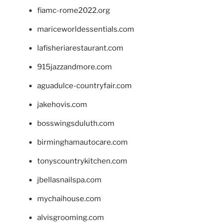
fiamc-rome2022.org
mariceworldessentials.com
lafisheriarestaurant.com
915jazzandmore.com
aguadulce-countryfair.com
jakehovis.com
bosswingsduluth.com
birminghamautocare.com
tonyscountrykitchen.com
jbellasnailspa.com
mychaihouse.com
alvisgrooming.com