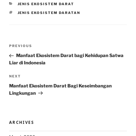
CATEGORIES
JENIS EKOSISTEM DARAT
TAGS
JENIS EKOSISTEM DARATAN
Post
Previous
PREVIOUS
navigation
Post
Manfaat Ekosistem Darat bagi Kehidupan Satwa
Liar di Indonesia
Next
NEXT
Post
Manfaat Ekosistem Darat Bagi Keseimbangan
Lingkungan
ARCHIVES