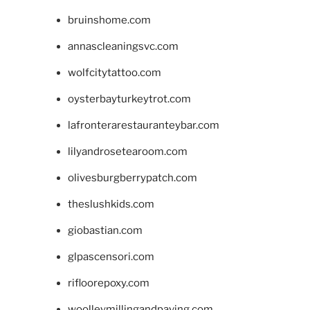
bruinshome.com
annascleaningsvc.com
wolfcitytattoo.com
oysterbayturkeytrot.com
lafronterarestauranteybar.com
lilyandrosetearoom.com
olivesburgberrypatch.com
theslushkids.com
giobastian.com
glpascensori.com
rifloorepoxy.com
woolleymillingandpaving.com