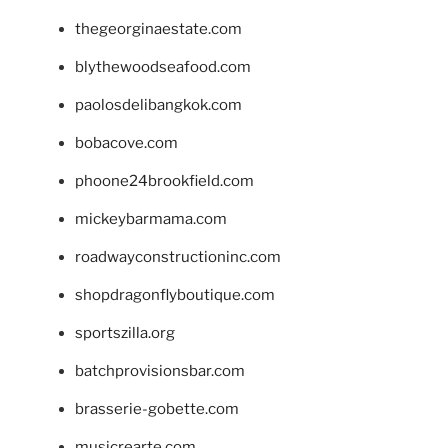
thegeorginaestate.com
blythewoodseafood.com
paolosdelibangkok.com
bobacove.com
phoone24brookfield.com
mickeybarmama.com
roadwayconstructioninc.com
shopdragonflyboutique.com
sportszilla.org
batchprovisionsbar.com
brasserie-gobette.com
musicrearte.com