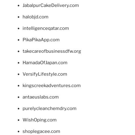
JabalpurCakeDelivery.com
halobjd.com
intelligenceqatar.com
PikaPikaApp.com
takecareofbusinessdfw.org
HamadaOfJapan.com
VersifyLifestyle.com
kingscreekadventures.com
antaeuslabs.com
purelycleanchemdry.com
WishOping.com
shoplegacee.com