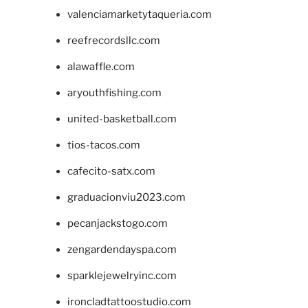
valenciamarketytaqueria.com
reefrecordsllc.com
alawaffle.com
aryouthfishing.com
united-basketball.com
tios-tacos.com
cafecito-satx.com
graduacionviu2023.com
pecanjackstogo.com
zengardendayspa.com
sparklejewelryinc.com
ironcladtattoostudio.com