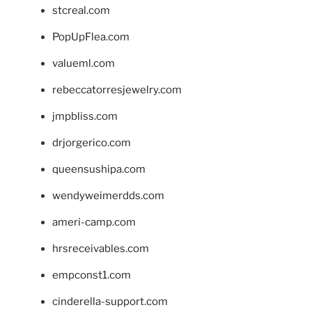
stcreal.com
PopUpFlea.com
valueml.com
rebeccatorresjewelry.com
jmpbliss.com
drjorgerico.com
queensushipa.com
wendyweimerdds.com
ameri-camp.com
hrsreceivables.com
empconst1.com
cinderella-support.com