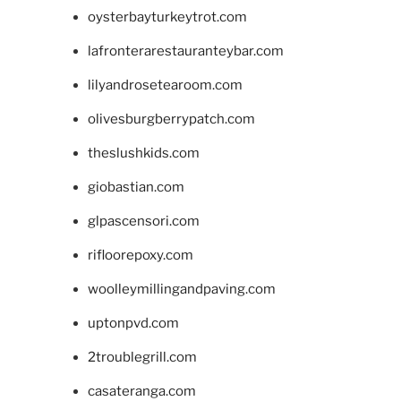
oysterbayturkeytrot.com
lafronterarestauranteybar.com
lilyandrosetearoom.com
olivesburgberrypatch.com
theslushkids.com
giobastian.com
glpascensori.com
rifloorepoxy.com
woolleymillingandpaving.com
uptonpvd.com
2troublegrill.com
casateranga.com