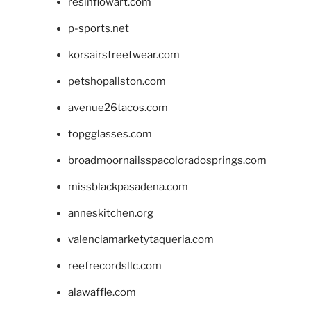
resinflowart.com
p-sports.net
korsairstreetwear.com
petshopallston.com
avenue26tacos.com
topgglasses.com
broadmoornailsspacoloradosprings.com
missblackpasadena.com
anneskitchen.org
valenciamarketytaqueria.com
reefrecordsllc.com
alawaffle.com