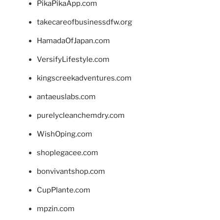
PikaPikaApp.com
takecareofbusinessdfw.org
HamadaOfJapan.com
VersifyLifestyle.com
kingscreekadventures.com
antaeuslabs.com
purelycleanchemdry.com
WishOping.com
shoplegacee.com
bonvivantshop.com
CupPlante.com
mpzin.com