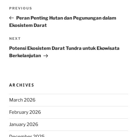
Post
Previous
PREVIOUS
navigation
Post
Peran Penting Hutan dan Pegunungan dalam
Ekosistem Darat
Next
NEXT
Post
Potensi Ekosistem Darat Tundra untuk Ekowisata
Berkelanjutan
ARCHIVES
March 2026
February 2026
January 2026
December 2025