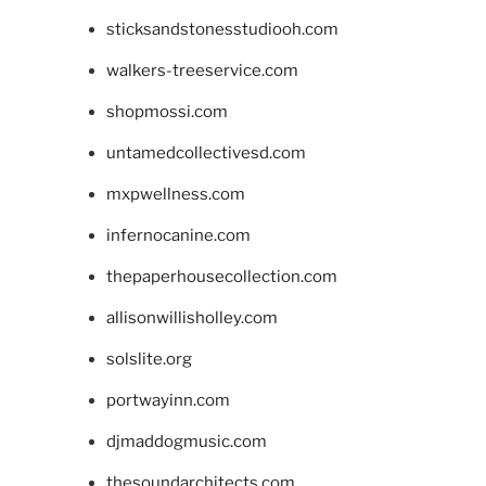
sticksandstonesstudiooh.com
walkers-treeservice.com
shopmossi.com
untamedcollectivesd.com
mxpwellness.com
infernocanine.com
thepaperhousecollection.com
allisonwillisholley.com
solslite.org
portwayinn.com
djmaddogmusic.com
thesoundarchitects.com