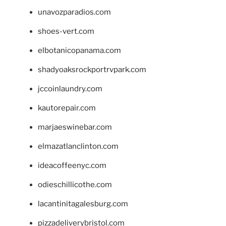
unavozparadios.com
shoes-vert.com
elbotanicopanama.com
shadyoaksrockportrvpark.com
jccoinlaundry.com
kautorepair.com
marjaeswinebar.com
elmazatlanclinton.com
ideacoffeenyc.com
odieschillicothe.com
lacantinitagalesburg.com
pizzadeliverybristol.com