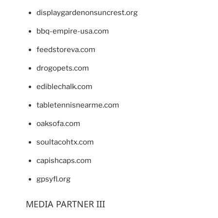
displaygardenonsuncrest.org
bbq-empire-usa.com
feedstoreva.com
drogopets.com
ediblechalk.com
tabletennisnearme.com
oaksofa.com
soultacohtx.com
capishcaps.com
gpsyfl.org
MEDIA PARTNER III