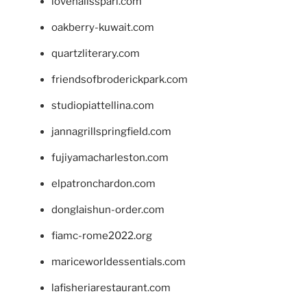
lovenailsspari.com
oakberry-kuwait.com
quartzliterary.com
friendsofbroderickpark.com
studiopiattellina.com
jannagrillspringfield.com
fujiyamacharleston.com
elpatronchardon.com
donglaishun-order.com
fiamc-rome2022.org
mariceworldessentials.com
lafisheriarestaurant.com