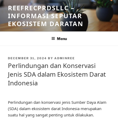
Skip
REEFRECPRDSLLC –
to
INFORMASI SEPUTAR
content
EKOSISTEM DARATAN
Menu
POSTED
DECEMBER 31, 2024
BY
ADMINREE
ON
Perlindungan dan Konservasi
Jenis SDA dalam Ekosistem Darat
Indonesia
Perlindungan dan konservasi jenis Sumber Daya Alam
(SDA) dalam ekosistem darat Indonesia merupakan
suatu hal yang sangat penting untuk dilakukan.