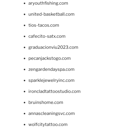
aryouthfishing.com
united-basketball.com
tios-tacos.com
cafecito-satx.com
graduacionviu2023.com
pecanjackstogo.com
zengardendayspa.com
sparklejewelryinc.com
ironcladtattoostudio.com
bruinshome.com
annascleaningsvc.com
wolfcitytattoo.com