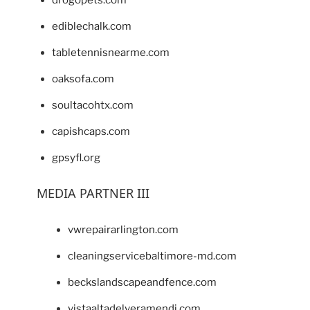
ediblechalk.com
tabletennisnearme.com
oaksofa.com
soultacohtx.com
capishcaps.com
gpsyfl.org
MEDIA PARTNER III
vwrepairarlington.com
cleaningservicebaltimore-md.com
beckslandscapeandfence.com
vistaaltadelveramendi.com