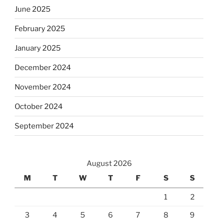
June 2025
February 2025
January 2025
December 2024
November 2024
October 2024
September 2024
August 2026
M
T
W
T
F
S
S
1
2
3
4
5
6
7
8
9