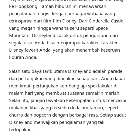
ke Hongkong. Taman hiburan ini menawarkan
pengalaman magis dengan berbagai wahana yang
terinspirasi dari film-film Disney. Dari Cinderella Castle
yang megah hingga wahana seru seperti Space
Mountain, Disneyland cocok untuk pengunjung dari
segala usia. Anda bisa menjumpai karakter-karakter
Disney favorit Anda, yang akan menambah keseruan
liburan Anda.
Salah satu daya tarik utama Disneyland adalah parade
dan pertunjukan yang diadakan setiap hari. Anda dapat
menikmati pertunjukan kembang api spektakuler di
malam hari yang membuat suasana semakin meriah.
Selain itu, jangan lewatkan kesempatan untuk mencicipi
makanan khas yang tersedia di dalam taman, seperti
churro dan popcorn dengan berbagai rasa. Setiap sudut
Disneyland menyajikan pengalaman yang tak
terlupakan.