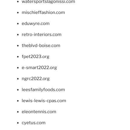
watersportslagonissi.com
mischieffashion.com
eduwyre.com
retro-interiors.com
theblvd-boise.com
fpet2023.org
e-smart2022.org
ngrc2022.org
leesfamilyfoods.com
lewis-lewis-cpas.com
eleontennis.com
cyetus.com