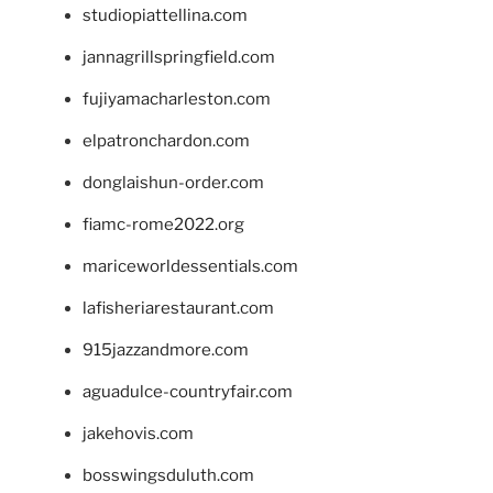
studiopiattellina.com
jannagrillspringfield.com
fujiyamacharleston.com
elpatronchardon.com
donglaishun-order.com
fiamc-rome2022.org
mariceworldessentials.com
lafisheriarestaurant.com
915jazzandmore.com
aguadulce-countryfair.com
jakehovis.com
bosswingsduluth.com