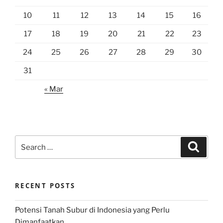
10
11
12
13
14
15
16
17
18
19
20
21
22
23
24
25
26
27
28
29
30
31
« Mar
Search
Search
for:
RECENT POSTS
Potensi Tanah Subur di Indonesia yang Perlu
Dimanfaatkan