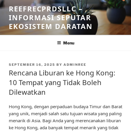
Skip
REEFRECPRDSLLC –
to
INFORMASI SEPUTAR
content
EKOSISTEM DARATAN
Menu
POSTED
SEPTEMBER 16, 2025
BY
ADMINREE
ON
Rencana Liburan ke Hong Kong:
10 Tempat yang Tidak Boleh
Dilewatkan
Hong Kong, dengan perpaduan budaya Timur dan Barat
yang unik, menjadi salah satu tujuan wisata yang paling
menarik di Asia. Bagi Anda yang merencanakan liburan
ke Hong Kong, ada banyak tempat menarik yang tidak