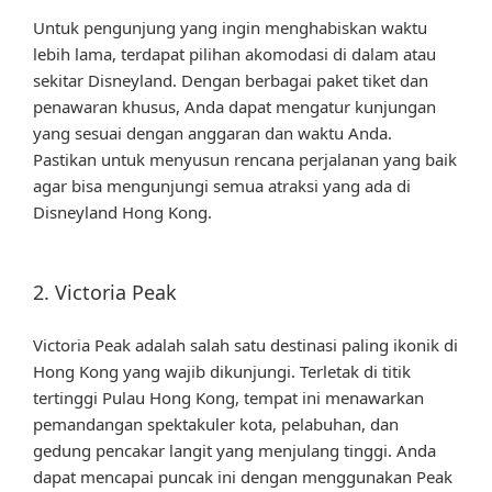
Untuk pengunjung yang ingin menghabiskan waktu
lebih lama, terdapat pilihan akomodasi di dalam atau
sekitar Disneyland. Dengan berbagai paket tiket dan
penawaran khusus, Anda dapat mengatur kunjungan
yang sesuai dengan anggaran dan waktu Anda.
Pastikan untuk menyusun rencana perjalanan yang baik
agar bisa mengunjungi semua atraksi yang ada di
Disneyland Hong Kong.
2. Victoria Peak
Victoria Peak adalah salah satu destinasi paling ikonik di
Hong Kong yang wajib dikunjungi. Terletak di titik
tertinggi Pulau Hong Kong, tempat ini menawarkan
pemandangan spektakuler kota, pelabuhan, dan
gedung pencakar langit yang menjulang tinggi. Anda
dapat mencapai puncak ini dengan menggunakan Peak