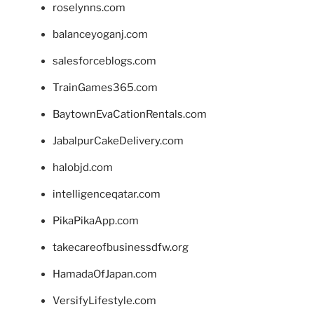
roselynns.com
balanceyoganj.com
salesforceblogs.com
TrainGames365.com
BaytownEvaCationRentals.com
JabalpurCakeDelivery.com
halobjd.com
intelligenceqatar.com
PikaPikaApp.com
takecareofbusinessdfw.org
HamadaOfJapan.com
VersifyLifestyle.com