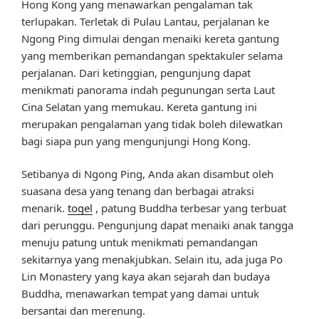
Hong Kong yang menawarkan pengalaman tak
terlupakan. Terletak di Pulau Lantau, perjalanan ke
Ngong Ping dimulai dengan menaiki kereta gantung
yang memberikan pemandangan spektakuler selama
perjalanan. Dari ketinggian, pengunjung dapat
menikmati panorama indah pegunungan serta Laut
Cina Selatan yang memukau. Kereta gantung ini
merupakan pengalaman yang tidak boleh dilewatkan
bagi siapa pun yang mengunjungi Hong Kong.
Setibanya di Ngong Ping, Anda akan disambut oleh
suasana desa yang tenang dan berbagai atraksi
menarik.
togel
, patung Buddha terbesar yang terbuat
dari perunggu. Pengunjung dapat menaiki anak tangga
menuju patung untuk menikmati pemandangan
sekitarnya yang menakjubkan. Selain itu, ada juga Po
Lin Monastery yang kaya akan sejarah dan budaya
Buddha, menawarkan tempat yang damai untuk
bersantai dan merenung.