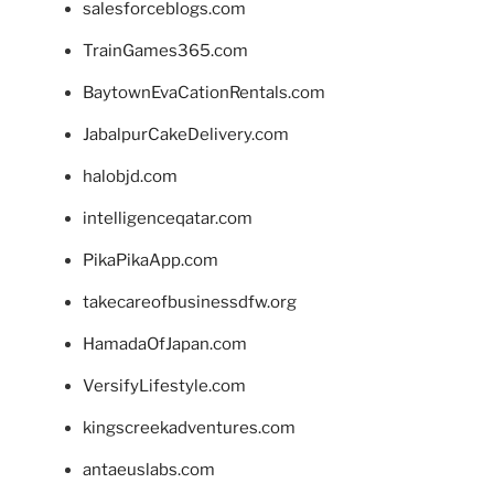
salesforceblogs.com
TrainGames365.com
BaytownEvaCationRentals.com
JabalpurCakeDelivery.com
halobjd.com
intelligenceqatar.com
PikaPikaApp.com
takecareofbusinessdfw.org
HamadaOfJapan.com
VersifyLifestyle.com
kingscreekadventures.com
antaeuslabs.com