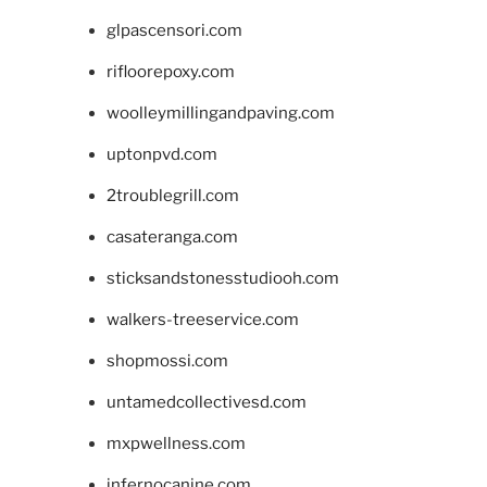
glpascensori.com
rifloorepoxy.com
woolleymillingandpaving.com
uptonpvd.com
2troublegrill.com
casateranga.com
sticksandstonesstudiooh.com
walkers-treeservice.com
shopmossi.com
untamedcollectivesd.com
mxpwellness.com
infernocanine.com