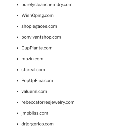
purelycleanchemdry.com
WishOping.com
shoplegacee.com
bonvivantshop.com
CupPlante.com
mpzin.com
stcreal.com
PopUpFlea.com
valueml.com
rebeccatorresjewelry.com
jmpbliss.com
drjorgerico.com