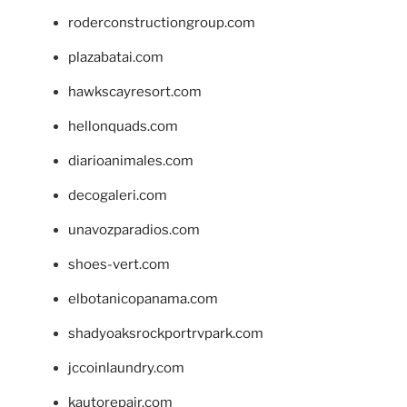
roderconstructiongroup.com
plazabatai.com
hawkscayresort.com
hellonquads.com
diarioanimales.com
decogaleri.com
unavozparadios.com
shoes-vert.com
elbotanicopanama.com
shadyoaksrockportrvpark.com
jccoinlaundry.com
kautorepair.com