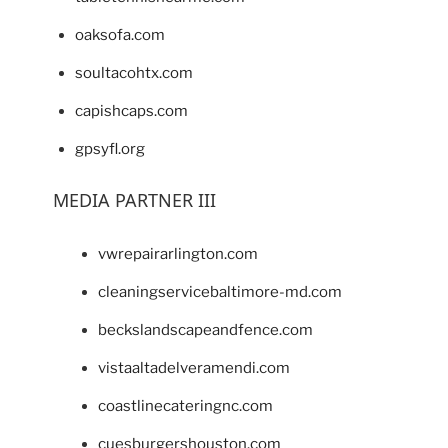
oaksofa.com
soultacohtx.com
capishcaps.com
gpsyfl.org
MEDIA PARTNER III
vwrepairarlington.com
cleaningservicebaltimore-md.com
beckslandscapeandfence.com
vistaaltadelveramendi.com
coastlinecateringnc.com
cuesburgershouston.com