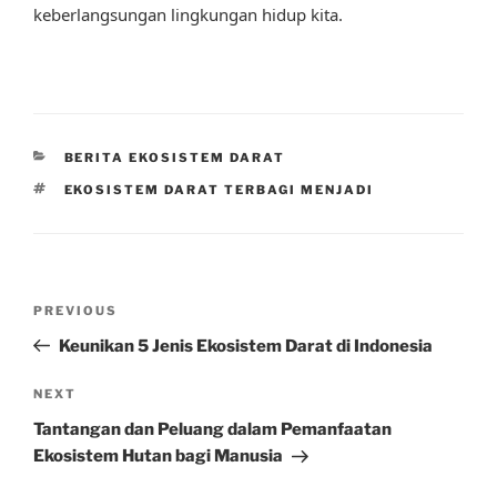
keberlangsungan lingkungan hidup kita.
CATEGORIES
BERITA EKOSISTEM DARAT
TAGS
EKOSISTEM DARAT TERBAGI MENJADI
Post
Previous
PREVIOUS
navigation
Post
Keunikan 5 Jenis Ekosistem Darat di Indonesia
Next
NEXT
Post
Tantangan dan Peluang dalam Pemanfaatan
Ekosistem Hutan bagi Manusia