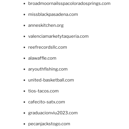
broadmoornailsspacoloradosprings.com
missblackpasadena.com
anneskitchen.org
valenciamarketytaqueria.com
reefrecordsllc.com
alawaffle.com
aryouthfishing.com
united-basketball.com
tios-tacos.com
cafecito-satx.com
graduacionviu2023.com
pecanjackstogo.com