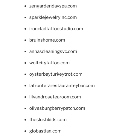
zengardendayspa.com
sparklejewelryinc.com
ironcladtattoostudio.com
bruinshome.com
annascleaningsvc.com
wolfcitytattoo.com
oysterbayturkeytrot.com
lafronterarestauranteybar.com
lilyandrosetearoom.com
olivesburgberrypatch.com
theslushkids.com
giobastian.com