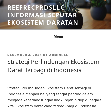
Skip
REEFRECPRDSLLC –
to
INFORMASI SEPUTAR
content
EKOSISTEM DARATAN
Menu
POSTED
DECEMBER 3, 2024
BY
ADMINREE
ON
Strategi Perlindungan Ekosistem
Darat Terbagi di Indonesia
Strategi Perlindungan Ekosistem Darat Terbagi di
Indonesia menjadi hal yang sangat penting dalam
menjaga keberlangsungan lingkungan hidup di negara
kita. Ekosistem darat yang terbagi-bagi di Indonesia