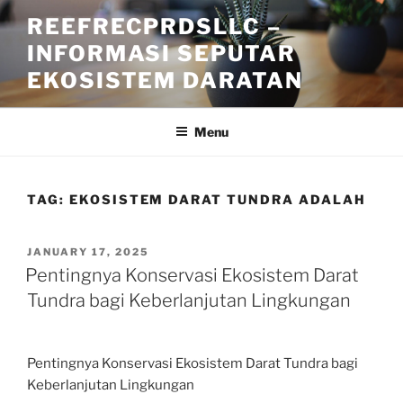
Skip
REEFRECPRDSLLC –
to
INFORMASI SEPUTAR
content
EKOSISTEM DARATAN
Menu
TAG:
EKOSISTEM DARAT TUNDRA ADALAH
POSTED
JANUARY 17, 2025
ON
Pentingnya Konservasi Ekosistem Darat
Tundra bagi Keberlanjutan Lingkungan
Pentingnya Konservasi Ekosistem Darat Tundra bagi
Keberlanjutan Lingkungan