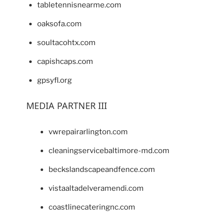
tabletennisnearme.com
oaksofa.com
soultacohtx.com
capishcaps.com
gpsyfl.org
MEDIA PARTNER III
vwrepairarlington.com
cleaningservicebaltimore-md.com
beckslandscapeandfence.com
vistaaltadelveramendi.com
coastlinecateringnc.com