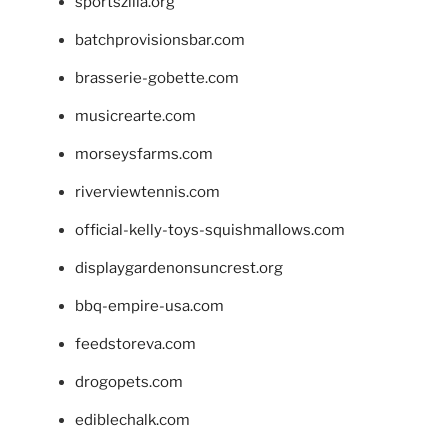
sportszilla.org
batchprovisionsbar.com
brasserie-gobette.com
musicrearte.com
morseysfarms.com
riverviewtennis.com
official-kelly-toys-squishmallows.com
displaygardenonsuncrest.org
bbq-empire-usa.com
feedstoreva.com
drogopets.com
ediblechalk.com