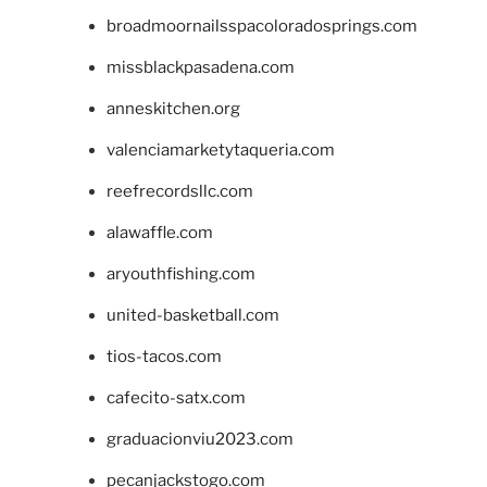
broadmoornailsspacoloradosprings.com
missblackpasadena.com
anneskitchen.org
valenciamarketytaqueria.com
reefrecordsllc.com
alawaffle.com
aryouthfishing.com
united-basketball.com
tios-tacos.com
cafecito-satx.com
graduacionviu2023.com
pecanjackstogo.com