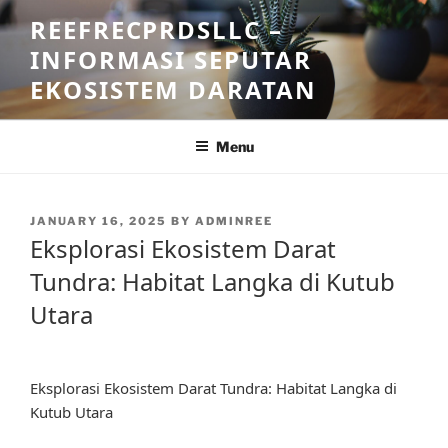
Skip
REEFRECPRDSLLC –
to
INFORMASI SEPUTAR
content
EKOSISTEM DARATAN
Menu
POSTED
JANUARY 16, 2025
BY
ADMINREE
ON
Eksplorasi Ekosistem Darat
Tundra: Habitat Langka di Kutub
Utara
Eksplorasi Ekosistem Darat Tundra: Habitat Langka di
Kutub Utara