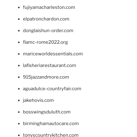
fujiyamacharleston.com
elpatronchardon.com
donglaishun-order.com
fiamc-rome2022.org
mariceworldessentials.com
lafisheriarestaurant.com
915jazzandmore.com
aguadulce-countryfair.com
jakehovis.com
bosswingsduluth.com
birminghamautocare.com
tonyscountrykitchen.com