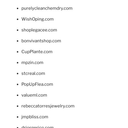
purelycleanchemdry.com
WishOping.com
shoplegacee.com
bonvivantshop.com
CupPlante.com
mpzin.com
stcreal.com
PopUpFlea.com
valueml.com
rebeccatorresjewelry.com
jmpbliss.com
drjorgerico.com