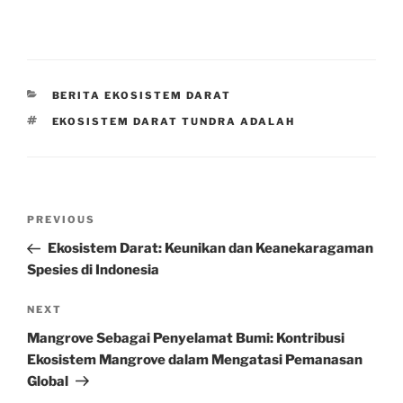
CATEGORIES
BERITA EKOSISTEM DARAT
TAGS
EKOSISTEM DARAT TUNDRA ADALAH
Post
Previous
PREVIOUS
navigation
Post
Ekosistem Darat: Keunikan dan Keanekaragaman
Spesies di Indonesia
Next
NEXT
Post
Mangrove Sebagai Penyelamat Bumi: Kontribusi
Ekosistem Mangrove dalam Mengatasi Pemanasan
Global