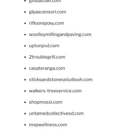
giobastian.com
glpascensori.com
rifloorepoxy.com
woolleymillingandpaving.com
uptonpvd.com
2troublegrill.com
casateranga.com
sticksandstonesstudiooh.com
walkers-treeservice.com
shopmossi.com
untamedcollectivesd.com
mxpwellness.com