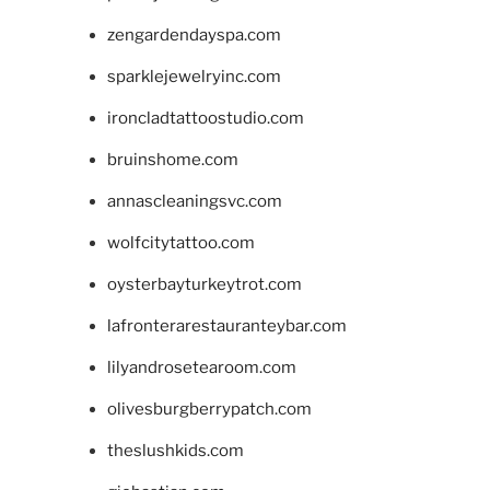
zengardendayspa.com
sparklejewelryinc.com
ironcladtattoostudio.com
bruinshome.com
annascleaningsvc.com
wolfcitytattoo.com
oysterbayturkeytrot.com
lafronterarestauranteybar.com
lilyandrosetearoom.com
olivesburgberrypatch.com
theslushkids.com