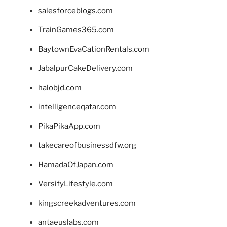
salesforceblogs.com
TrainGames365.com
BaytownEvaCationRentals.com
JabalpurCakeDelivery.com
halobjd.com
intelligenceqatar.com
PikaPikaApp.com
takecareofbusinessdfw.org
HamadaOfJapan.com
VersifyLifestyle.com
kingscreekadventures.com
antaeuslabs.com