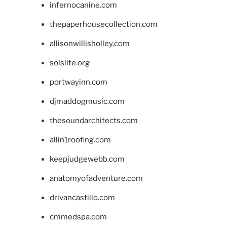
infernocanine.com
thepaperhousecollection.com
allisonwillisholley.com
solslite.org
portwayinn.com
djmaddogmusic.com
thesoundarchitects.com
allin1roofing.com
keepjudgewebb.com
anatomyofadventure.com
drivancastillo.com
cmmedspa.com