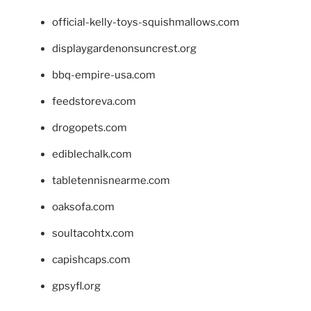
official-kelly-toys-squishmallows.com
displaygardenonsuncrest.org
bbq-empire-usa.com
feedstoreva.com
drogopets.com
ediblechalk.com
tabletennisnearme.com
oaksofa.com
soultacohtx.com
capishcaps.com
gpsyfl.org