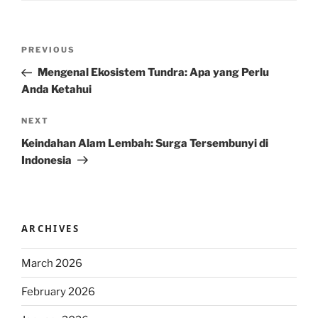
Post
Previous
PREVIOUS
navigation
Post
Mengenal Ekosistem Tundra: Apa yang Perlu
Anda Ketahui
Next
NEXT
Post
Keindahan Alam Lembah: Surga Tersembunyi di
Indonesia
ARCHIVES
March 2026
February 2026