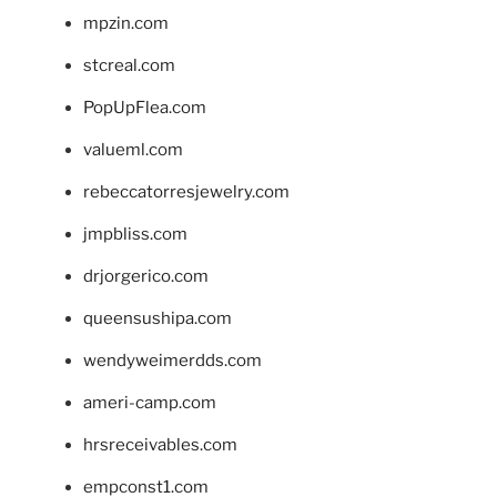
mpzin.com
stcreal.com
PopUpFlea.com
valueml.com
rebeccatorresjewelry.com
jmpbliss.com
drjorgerico.com
queensushipa.com
wendyweimerdds.com
ameri-camp.com
hrsreceivables.com
empconst1.com