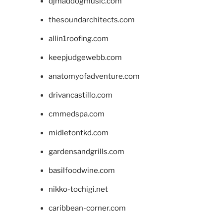
djmaddogmusic.com
thesoundarchitects.com
allin1roofing.com
keepjudgewebb.com
anatomyofadventure.com
drivancastillo.com
cmmedspa.com
midletontkd.com
gardensandgrills.com
basilfoodwine.com
nikko-tochigi.net
caribbean-corner.com