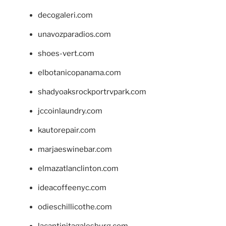
decogaleri.com
unavozparadios.com
shoes-vert.com
elbotanicopanama.com
shadyoaksrockportrvpark.com
jccoinlaundry.com
kautorepair.com
marjaeswinebar.com
elmazatlanclinton.com
ideacoffeenyc.com
odieschillicothe.com
lacantinitagalesburg.com