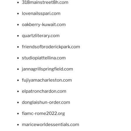
318mainstreet8h.com
lovenailsspari.com
oakberry-kuwait.com
quartzliterary.com
friendsofbroderickpark.com
studiopiattellina.com
jannagrillspringfield.com
fujiyamacharleston.com
elpatronchardon.com
donglaishun-order.com
fiamc-rome2022.org
mariceworldessentials.com