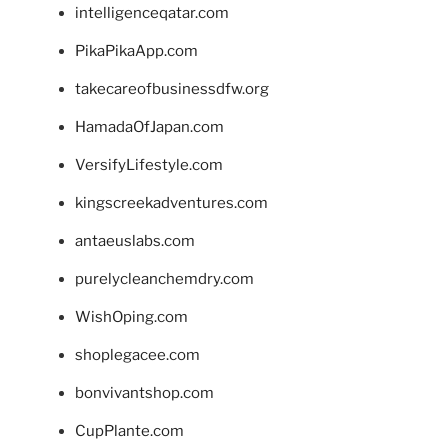
intelligenceqatar.com
PikaPikaApp.com
takecareofbusinessdfw.org
HamadaOfJapan.com
VersifyLifestyle.com
kingscreekadventures.com
antaeuslabs.com
purelycleanchemdry.com
WishOping.com
shoplegacee.com
bonvivantshop.com
CupPlante.com