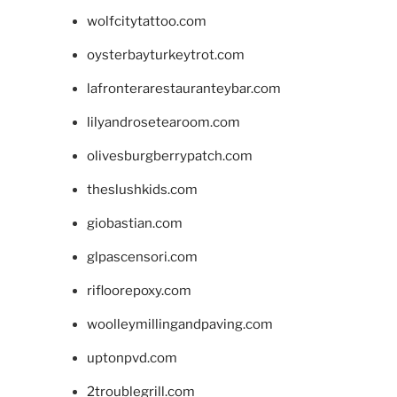
wolfcitytattoo.com
oysterbayturkeytrot.com
lafronterarestauranteybar.com
lilyandrosetearoom.com
olivesburgberrypatch.com
theslushkids.com
giobastian.com
glpascensori.com
rifloorepoxy.com
woolleymillingandpaving.com
uptonpvd.com
2troublegrill.com