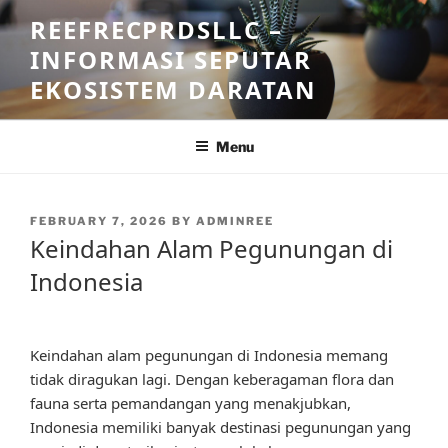
Skip
REEFRECPRDSLLC –
to
INFORMASI SEPUTAR
content
EKOSISTEM DARATAN
Menu
POSTED
FEBRUARY 7, 2026
BY
ADMINREE
ON
Keindahan Alam Pegunungan di
Indonesia
Keindahan alam pegunungan di Indonesia memang
tidak diragukan lagi. Dengan keberagaman flora dan
fauna serta pemandangan yang menakjubkan,
Indonesia memiliki banyak destinasi pegunungan yang