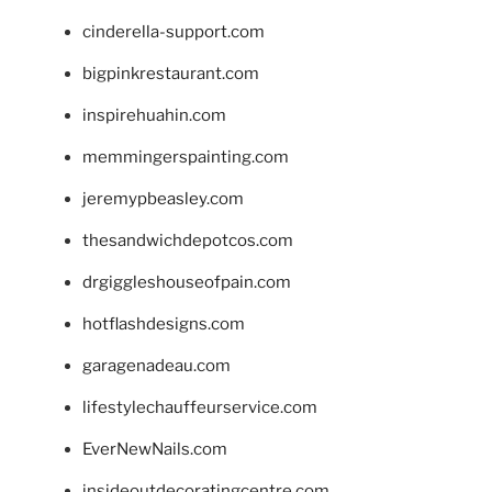
cinderella-support.com
bigpinkrestaurant.com
inspirehuahin.com
memmingerspainting.com
jeremypbeasley.com
thesandwichdepotcos.com
drgiggleshouseofpain.com
hotflashdesigns.com
garagenadeau.com
lifestylechauffeurservice.com
EverNewNails.com
insideoutdecoratingcentre.com