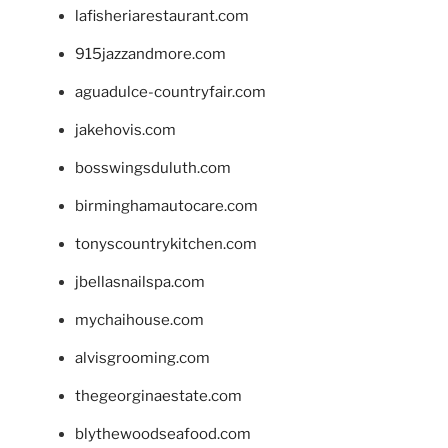
lafisheriarestaurant.com
915jazzandmore.com
aguadulce-countryfair.com
jakehovis.com
bosswingsduluth.com
birminghamautocare.com
tonyscountrykitchen.com
jbellasnailspa.com
mychaihouse.com
alvisgrooming.com
thegeorginaestate.com
blythewoodseafood.com