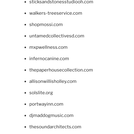
sticksandstonesstudiooh.com
walkers-treeservice.com
shopmossi.com
untamedcollectivesd.com
mxpwellness.com
infernocanine.com
thepaperhousecollection.com
allisonwillisholley.com
solslite.org
portwayinn.com
djmaddogmusic.com
thesoundarchitects.com