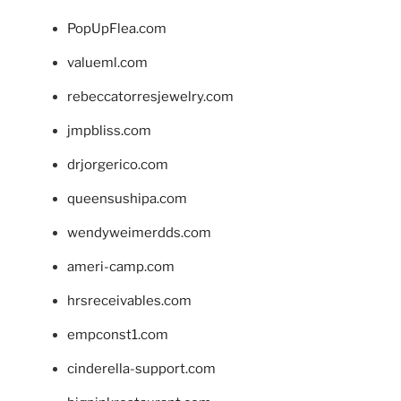
PopUpFlea.com
valueml.com
rebeccatorresjewelry.com
jmpbliss.com
drjorgerico.com
queensushipa.com
wendyweimerdds.com
ameri-camp.com
hrsreceivables.com
empconst1.com
cinderella-support.com