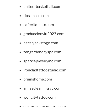
united-basketball.com
tios-tacos.com
cafecito-satx.com
graduacionviu2023.com
pecanjackstogo.com
zengardendayspa.com
sparklejewelryinc.com
ironcladtattoostudio.com
bruinshome.com
annascleaningsvc.com
wolfcitytattoo.com
oysterbayturkeytrot.com