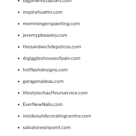
bigpinkrestaurant.com
inspirehuahin.com
memmingerspainting.com
jeremypbeasley.com
thesandwichdepotcos.com
drgiggleshouseofpain.com
hotflashdesigns.com
garagenadeau.com
lifestylechauffeurservice.com
EverNewNails.com
insideoutdecoratingcentre.com
salvatoresinpoint.com