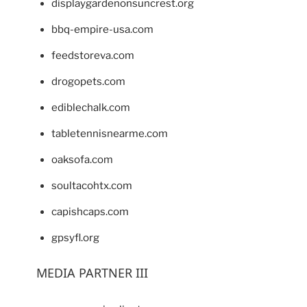
displaygardenonsuncrest.org
bbq-empire-usa.com
feedstoreva.com
drogopets.com
ediblechalk.com
tabletennisnearme.com
oaksofa.com
soultacohtx.com
capishcaps.com
gpsyfl.org
MEDIA PARTNER III