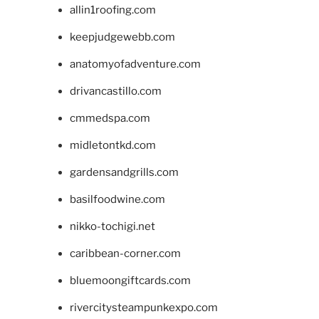
allin1roofing.com
keepjudgewebb.com
anatomyofadventure.com
drivancastillo.com
cmmedspa.com
midletontkd.com
gardensandgrills.com
basilfoodwine.com
nikko-tochigi.net
caribbean-corner.com
bluemoongiftcards.com
rivercitysteampunkexpo.com