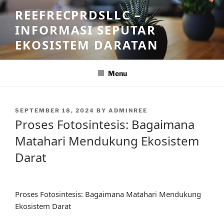
Skip
REEFRECPRDSLLC –
to
INFORMASI SEPUTAR
content
EKOSISTEM DARATAN
Menu
POSTED
SEPTEMBER 18, 2024
BY
ADMINREE
ON
Proses Fotosintesis: Bagaimana
Matahari Mendukung Ekosistem
Darat
Proses Fotosintesis: Bagaimana Matahari Mendukung
Ekosistem Darat