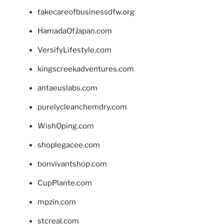
takecareofbusinessdfw.org
HamadaOfJapan.com
VersifyLifestyle.com
kingscreekadventures.com
antaeuslabs.com
purelycleanchemdry.com
WishOping.com
shoplegacee.com
bonvivantshop.com
CupPlante.com
mpzin.com
stcreal.com