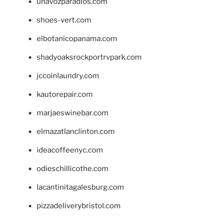
unavozparadios.com
shoes-vert.com
elbotanicopanama.com
shadyoaksrockportrvpark.com
jccoinlaundry.com
kautorepair.com
marjaeswinebar.com
elmazatlanclinton.com
ideacoffeenyc.com
odieschillicothe.com
lacantinitagalesburg.com
pizzadeliverybristol.com