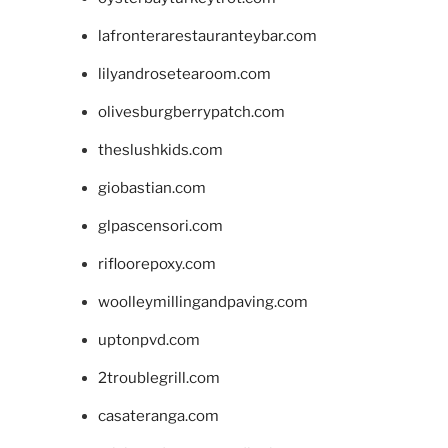
lafronterarestauranteybar.com
lilyandrosetearoom.com
olivesburgberrypatch.com
theslushkids.com
giobastian.com
glpascensori.com
rifloorepoxy.com
woolleymillingandpaving.com
uptonpvd.com
2troublegrill.com
casateranga.com