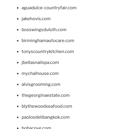
aguadulce-countryfair.com
jakehovis.com
bosswingsduluth.com
birminghamautocare.com
tonyscountrykitchen.com
jbellasnailspa.com
mychaihouse.com
alvisgrooming.com
thegeorginaestate.com
blythewoodseafood.com
paolosdelibangkok.com
bobacove.com