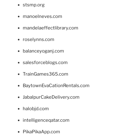
stsmp.org
manoelneves.com
mandelaeffectlibrary.com
roselynns.com
balanceyoganj.com
salesforceblogs.com
TrainGames365.com
BaytownEvaCationRentals.com
JabalpurCakeDelivery.com
halobjd.com
intelligenceqatar.com
PikaPikaApp.com