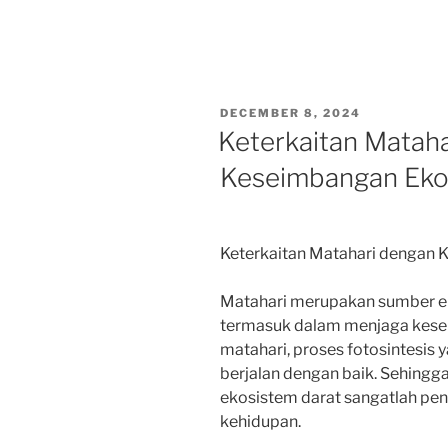
POSTED
DECEMBER 8, 2024
ON
Keterkaitan Matah
Keseimbangan Eko
Keterkaitan Matahari dengan 
Matahari merupakan sumber en
termasuk dalam menjaga kesei
matahari, proses fotosintesis
berjalan dengan baik. Sehingga
ekosistem darat sangatlah pe
kehidupan.