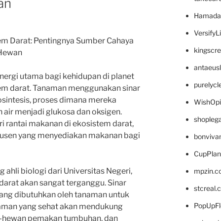
an
Hamada
VersifyL
em Darat: Pentingnya Sumber Cahaya
kingscr
 Hewan
antaeus
ergi utama bagi kehidupan di planet
purelyc
em darat. Tanaman menggunakan sinar
osintesis, proses dimana mereka
WishOp
air menjadi glukosa dan oksigen.
shopleg
i rantai makanan di ekosistem darat,
usen yang menyediakan makanan bagi
bonviva
CupPlan
 ahli biologi dari Universitas Negeri,
mpzin.c
darat akan sangat terganggu. Sinar
stcreal.
ang dibutuhkan oleh tanaman untuk
PopUpFl
aman yang sehat akan mendukung
n-hewan pemakan tumbuhan, dan