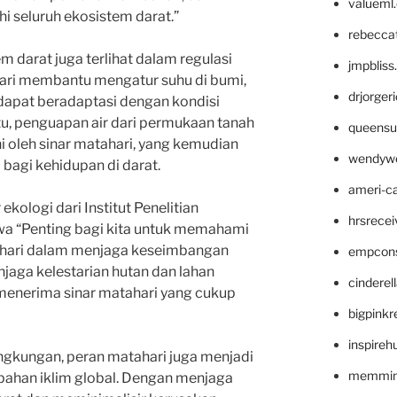
valueml
 seluruh ekosistem darat.”
rebecca
 darat juga terlihat dalam regulasi
jmpblis
ahari membantu mengatur suhu di bumi,
drjorger
apat beradaptasi dengan kondisi
 itu, penguapan air dari permukaan tanah
queensu
 oleh sinar matahari, yang kemudian
wendyw
l bagi kehidupan di darat.
ameri-
ekologi dari Institut Penelitian
hrsrece
a “Penting bagi kita untuk memahami
ahari dalam menjaga keseimbangan
empcon
njaga kelestarian hutan dan lahan
cinderel
menerima sinar matahari yang cukup
bigpinkr
inspireh
ngkungan, peran matahari juga menjadi
memming
ahan iklim global. Dengan menjaga