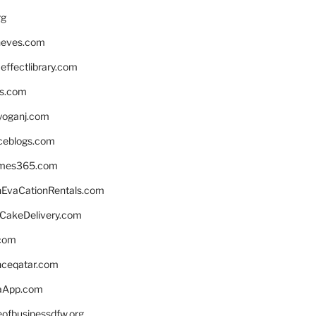
rg
neves.com
ffectlibrary.com
ns.com
yoganj.com
rceblogs.com
ames365.com
EvaCationRentals.com
rCakeDelivery.com
.com
enceqatar.com
aApp.com
eofbusinessdfw.org