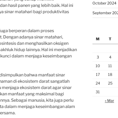
October 2024
n hasil panen yang lebih baik. Hal ini
 sinar matahari bagi produktivitas
September 20
i juga berperan dalam proses
. Dengan adanya sinar matahari,
M
T
sintesis dan menghasilkan oksigen
khluk hidup lainnya. Hal ini menjadikan
n kunci dalam menjaga keseimbangan
3
4
10
11
17
18
t disimpulkan bahwa manfaat sinar
anaman di ekosistem darat sangatlah
24
25
rlu menjaga ekosistem darat agar sinar
31
kan manfaat yang maksimal bagi
nya. Sebagai manusia, kita juga perlu
« Mar
ita dalam menjaga keseimbangan alam
bersama.