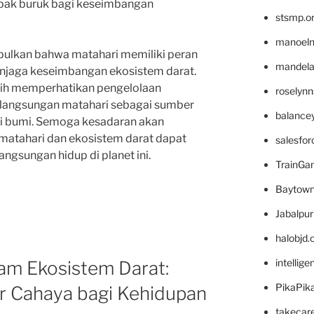
mpak buruk bagi keseimbangan
stsmp.o
manoel
pulkan bahwa matahari memiliki peran
mandelae
njaga keseimbangan ekosistem darat.
ebih memperhatikan pengelolaan
roselyn
rlangsungan matahari sebagai sumber
balance
di bumi. Semoga kesadaran akan
 matahari dan ekosistem darat dapat
salesfo
angsungan hidup di planet ini.
TrainG
Baytown
Jabalpu
halobjd
intellig
am Ekosistem Darat:
PikaPik
 Cahaya bagi Kehidupan
takecar