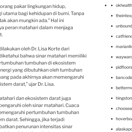
okhealt
seorang pakar lingkungan hidup,
i utama bagi kehidupan di bumi. Tanpa
theinte
dak akan mungkin ada.” Hal ini
unbound
ya peran matahari dalam menjaga
t.
catfrien
marianli
ilakukan oleh Dr. Lisa Korte dari
 diketahui bahwa sinar matahari memiliki
wayward
rtumbuhan tumbuhan di ekosistem
pidfloo
energi yang dibutuhkan oleh tumbuhan
, yang pada akhirnya akan memengaruhi
bancode
tem darat,” ujar Dr. Lisa.
betterm
hingsto
matahari dan ekosistem darat juga
ipengaruhi oleh sinar matahari. Cuaca
choosea
memengaruhi pertumbuhan tumbuhan
hoverbo
m darat. Sehingga, jika terjadi
atkan penurunan intensitas sinar
alaskapo