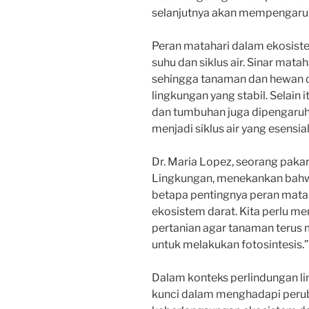
selanjutnya akan mempengaruhi
Peran matahari dalam ekosistem
suhu dan siklus air. Sinar mat
sehingga tanaman dan hewan d
lingkungan yang stabil. Selain
dan tumbuhan juga dipengaruhi
menjadi siklus air yang esensia
Dr. Maria Lopez, seorang pakar 
Lingkungan, menekankan bahw
betapa pentingnya peran mat
ekosistem darat. Kita perlu me
pertanian agar tanaman terus 
untuk melakukan fotosintesis.”
Dalam konteks perlindungan li
kunci dalam menghadapi perub