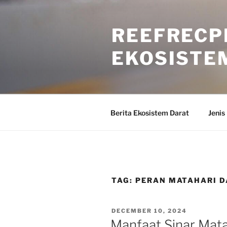
Skip
to
REEFRECP
content
EKOSISTE
Berita Ekosistem Darat
Jenis
TAG:
PERAN MATAHARI D
POSTED
DECEMBER 10, 2024
ON
Manfaat Sinar Mata