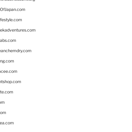
OfJapan.com
ifestyle.com
eekadventures.com
labs.com
leanchemdry.com
ing.com
acee.com
ntshop.com
te.com
om
com
ea.com