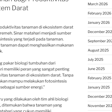
March 2026
tem Darat
February 2026
January 2026
roduktivitas tanaman di ekosistem darat
December 20
remeh. Sinar matahari menjadi sumber
intesis yang terjadi pada tanaman.
September 20
i, tanaman dapat menghasilkan makanan
August 2025
k.
July 2025
ng pakar biologi tumbuhan dari
June 2025
ri memiliki peran yang sangat penting
itas tanaman di ekosistem darat. Tanpa
February 2025
 akan mampu melakukan fotosintesis
sebagai sumber energi.”
January 2025
December 20
u yang dilakukan oleh tim ahli biologi
Z, ditemukan bahwa tanaman yang
November 20
tahari yang cukup memiliki