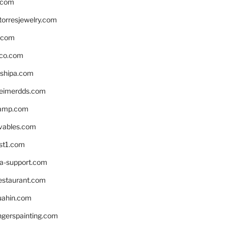
.com
torresjewelry.com
s.com
ico.com
shipa.com
eimerdds.com
camp.com
ivables.com
st1.com
la-support.com
estaurant.com
uahin.com
erspainting.com