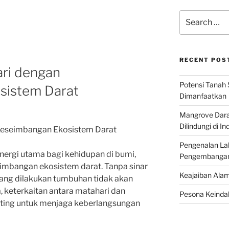
Search
for:
RECENT POS
ari dengan
Potensi Tanah 
sistem Darat
Dimanfaatkan
Mangrove Darat
Dilindungi di I
Keseimbangan Ekosistem Darat
Pengenalan La
ergi utama bagi kehidupan di bumi,
Pengembangan 
mbangan ekosistem darat. Tanpa sinar
Keajaiban Alam
 yang dilakukan tumbuhan tidak akan
, keterkaitan antara matahari dan
Pesona Keindah
nting untuk menjaga keberlangsungan