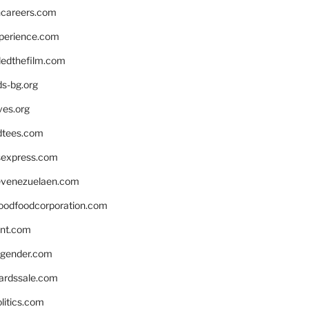
hcareers.com
xperience.com
edthefilm.com
ds-bg.org
ves.org
tees.com
rsexpress.com
venezuelaen.com
oodfoodcorporation.com
nnt.com
gender.com
ardssale.com
litics.com